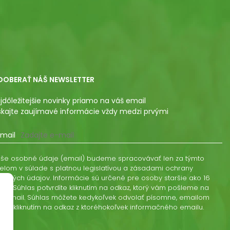
DOBERAŤ NÁŠ NEWSLETTER
jdôležitejšie novinky priamo na váš email
skajte zaujímavé informácie vždy medzi prvými
mail
še osobné údaje (email) budeme spracovávať len za týmto
elom v súlade s platnou legislatívou a zásadami ochrany
obných údajov. Informácie sú určené pre osoby staršie ako 16
kov. Súhlas potvrdíte kliknutím na odkaz, ktorý vám pošleme na
š email. Súhlas môžete kedykoľvek odvolať písomne, emailom
ebo kliknutím na odkaz z ktoréhokoľvek informačného emailu.