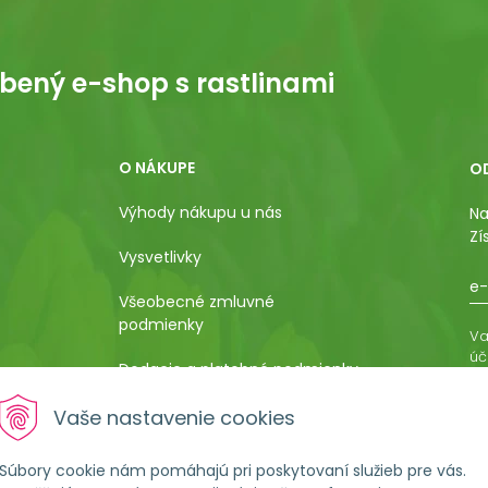
bený e-shop s rastlinami
O NÁKUPE
O
Výhody nákupu u nás
Na
Zí
Vysvetlivky
e-
Všeobecné zmluvné
podmienky
Va
úč
Dodacie a platobné podmienky
os
ro
Pestovateľský manuál
Vaše nastavenie cookies
vá
al
Poučenie o uplatnení práva
Súbory cookie nám pomáhajú pri poskytovaní služieb pre vás.
kupujúceho na odstúpenie od