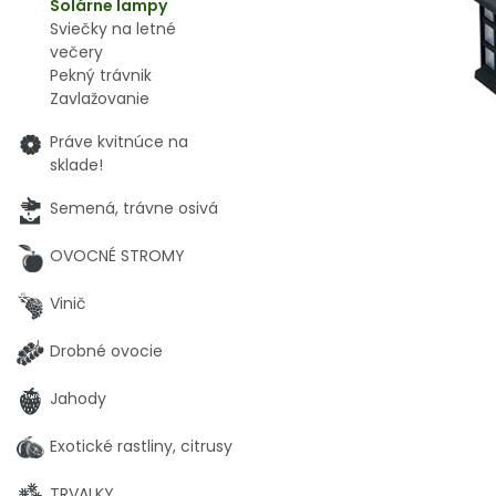
Solárne lampy
Sviečky na letné
večery
Pekný trávnik
Zavlažovanie
Práve kvitnúce na
sklade!
Semená, trávne osivá
OVOCNÉ STROMY
Vinič
Drobné ovocie
Jahody
Exotické rastliny, citrusy
TRVALKY