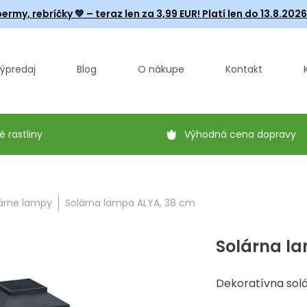
ermy, rebríčky
💚 – teraz len za 3,99 EUR! Platí len do 13.8.202
ýpredaj
Blog
O nákupe
Kontakt
é rastliny
Výhodná cena dopravy
árne lampy
Solárna lampa ALYA, 38 cm
Solárna l
Dekoratívna solá