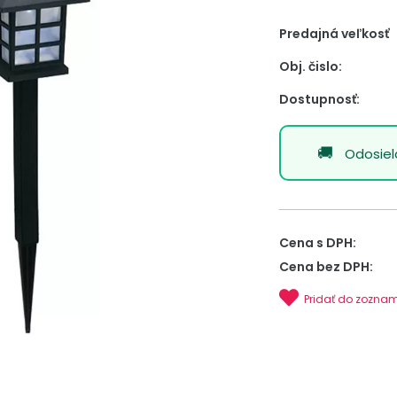
Predajná veľkosť
Obj. čislo:
Dostupnosť:
Odosie
Cena s DPH:
Cena bez DPH:
Pridať do zozna