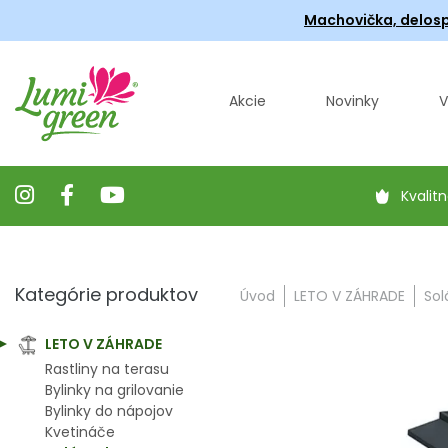
Machovička, delosp
Akcie
Novinky
V
Kvalitn
Kategórie produktov
Úvod
LETO V ZÁHRADE
Sol
LETO V ZÁHRADE
Rastliny na terasu
Bylinky na grilovanie
Bylinky do nápojov
Kvetináče