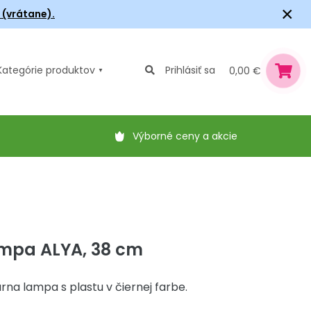
×
6 (vrátane).
Kategórie
produktov
Prihlásiť sa
0,00 €
Výborné ceny a akcie
ampa ALYA, 38 cm
rna lampa s plastu v čiernej farbe.