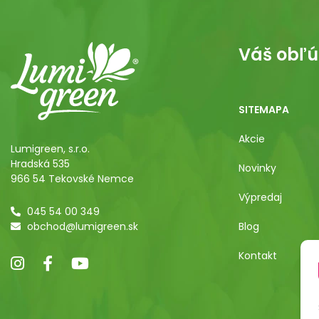
Váš obľú
SITEMAPA
Akcie
Lumigreen, s.r.o.
Hradská 535
Novinky
966 54 Tekovské Nemce
Výpredaj
045 54 00 349
obchod@lumigreen.sk
Blog
Kontakt