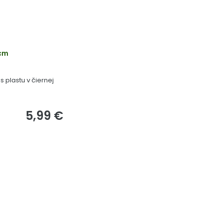
 cm
 plastu v čiernej
5,99 €