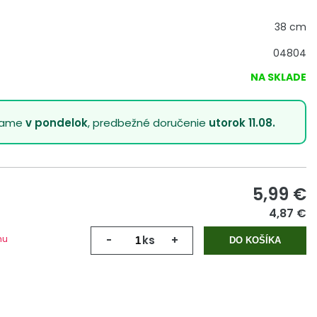
38 cm
04804
NA SKLADE
lame
v pondelok
, predbežné doručenie
utorok 11.08.
5,99
€
4,87 €
mu
-
ks
+
DO KOŠÍKA