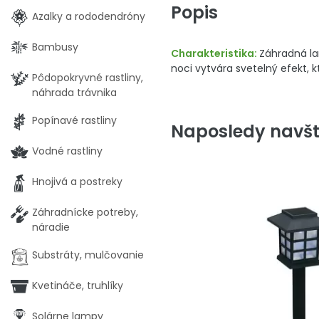
Popis
Azalky a rododendróny
Bambusy
Charakteristika:
Záhradná la
noci vytvára svetelný efekt, k
Pôdopokryvné rastliny,
náhrada trávnika
Popínavé rastliny
Naposledy navšt
Vodné rastliny
Hnojivá a postreky
Záhradnícke potreby,
náradie
Substráty, mulčovanie
Kvetináče, truhlíky
Solárne lampy