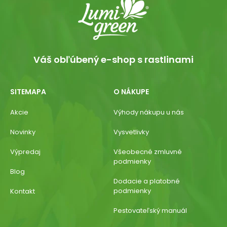
Váš obľúbený e-shop s rastlinami
SITEMAPA
O NÁKUPE
Akcie
Výhody nákupu u nás
Novinky
Vysvetlivky
Výpredaj
Všeobecné zmluvné
podmienky
Blog
Dodacie a platobné
podmienky
Kontakt
Pestovateľský manuál