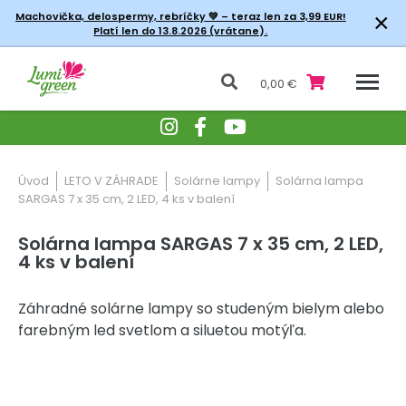
×
Machovička, delospermy, rebríčky
💚 – teraz len za 3,99 EUR!
Platí len do 13.8.2026 (vrátane).
0,00 €
Úvod
LETO V ZÁHRADE
Solárne lampy
Solárna lampa
SARGAS 7 x 35 cm, 2 LED, 4 ks v balení
Solárna lampa SARGAS 7 x 35 cm, 2 LED,
4 ks v balení
Záhradné solárne lampy so studeným bielym alebo
farebným led svetlom a siluetou motýľa.