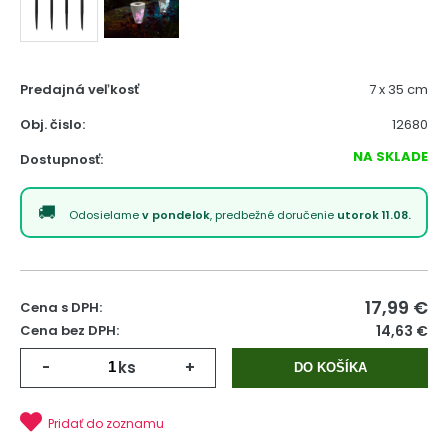
Predajná veľkosť
7 x 35 cm
Obj. čislo:
12680
NA SKLADE
Dostupnosť:
Odosielame
v pondelok
, predbežné doručenie
utorok 11.08.
17,99
€
Cena s DPH:
Cena bez DPH:
14,63 €
-
ks
+
DO KOŠÍKA
Pridať do zoznamu