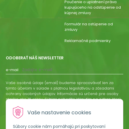
Poučenie o uplatnení práva
kupujúceho na odstúpenie od
kúpnej zmluvy
Formulár na ostúpenie od
zmluvy
Reklamačné podmienky
ODOBERAŤ NÁŠ NEWSLETTER
e-mail
Vaše osobné údaje (email) budeme spracovávať len za
týmto účelom v súlade s platnou legislatívou a zásadami
ochrany osobných údajov. Informácie sú určené pre osoby
staršie ako 16 rokov. Súhlas potvrdíte kliknutím na odkaz, ktorý
vám pošleme na váš email. Súhlas môžete kedykoľvek
odvolať písomne, emailom alebo kliknutím na odkaz z
Vaše nastavenie cookies
ktoréhokoľvek informačného emailu.
Súbory cookie nám pomáhajú pri poskytovaní