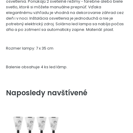
osvetlenia. Ponúkajú 2 svetelné režimy - farebne alebo biele
svetlo, ktoré si môžete manuálne prepnúť. Vďaka
elegantnému vzhľadu je vhodná na dekorovanie záhrad cez
deň i v noci. Inštalácia osvetlenia je jednoduchá a nie je
potrebný elektrický zdroj. Solárna led lampa sa nabíja počas
dňa a po zotmení sa automaticky zapne. Materiál: plast.
Rozmer lampy: 7 x 35 cm
Balenie obsahuje 4 ks led lámp.
Naposledy navštívené