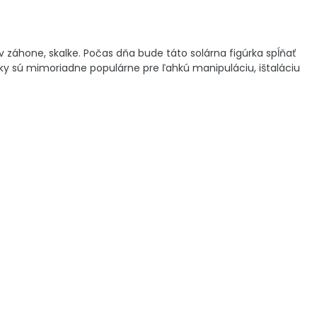
záhone, skalke. Počas dňa bude táto solárna figúrka spĺňať
ky sú mimoriadne populárne pre ľahkú manipuláciu, ištaláciu