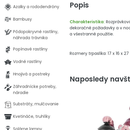
Popis
Azalky a rododendróny
Bambusy
Charakteristika:
Rozprávková
dekoračné požiadavky a v noc
Pôdopokryvné rastliny,
a všestranné použitie.
náhrada trávnika
Popínavé rastliny
Rozmery trpaslíka: 17 x 16 x 2
Vodné rastliny
Hnojivá a postreky
Naposledy navšt
Záhradnícke potreby,
náradie
Substráty, mulčovanie
Kvetináče, truhlíky
Solárne lampy