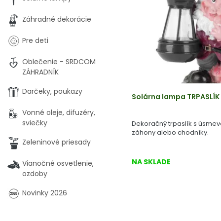
Záhradné dekorácie
Pre deti
Oblečenie - SRDCOM
ZÁHRADNÍK
Darčeky, poukazy
Solárna lampa TRPASLÍK 1
Vonné oleje, difuzéry,
sviečky
Dekoračný trpaslík s úsmevo
záhony alebo chodníky.
Zeleninové priesady
NA SKLADE
Vianočné osvetlenie,
ozdoby
Novinky 2026