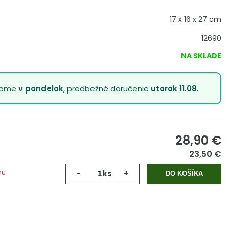
17 x 16 x 27 cm
12690
NA SKLADE
lame
v pondelok
, predbežné doručenie
utorok 11.08.
28,90
€
23,50 €
mu
-
ks
+
DO KOŠÍKA