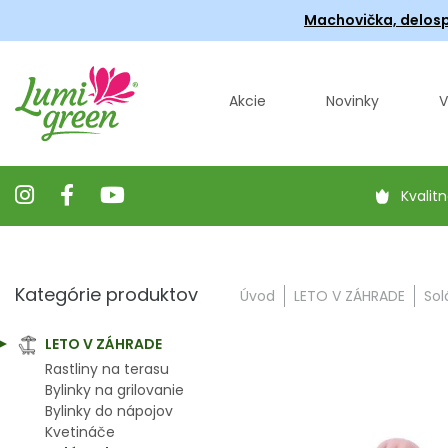
Machovička, delosp
Akcie
Novinky
V
Kvalitn
Kategórie produktov
Úvod
LETO V ZÁHRADE
Sol
LETO V ZÁHRADE
Rastliny na terasu
Bylinky na grilovanie
Bylinky do nápojov
Kvetináče