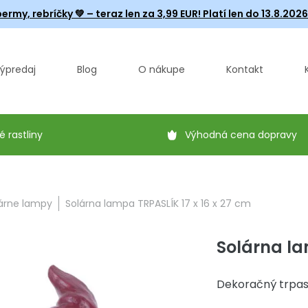
ermy, rebríčky
💚 – teraz len za 3,99 EUR! Platí len do 13.8.202
ýpredaj
Blog
O nákupe
Kontakt
é rastliny
Výhodná cena dopravy
árne lampy
Solárna lampa TRPASLÍK 17 x 16 x 27 cm
Solárna la
Dekoračný trpasl