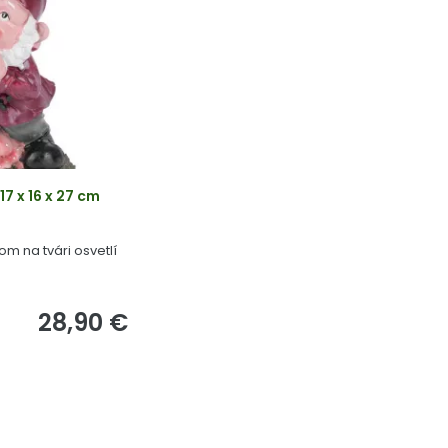
7 x 16 x 27 cm
m na tvári osvetlí
28,90 €