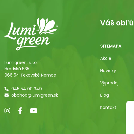
Váš obľú
SITEMAPA
Akcie
Lumigreen, s.r.o.
Hradská 535
Novinky
966 54 Tekovské Nemce
Výpredaj
045 54 00 349
obchod@lumigreen.sk
Blog
Kontakt