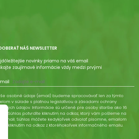
DOBERAŤ NÁŠ NEWSLETTER
jdôležitejšie novinky priamo na váš email
skajte zaujímavé informácie vždy medzi prvými
mail
še osobné údaje (email) budeme spracovávať len za týmto
elom v súlade s platnou legislatívou a zásadami ochrany
obných údajov. Informácie sú určené pre osoby staršie ako 16
kov. Súhlas potvrdíte kliknutím na odkaz, ktorý vám pošleme na
š email. Súhlas môžete kedykoľvek odvolať písomne, emailom
ebo kliknutím na odkaz z ktoréhokoľvek informačného emailu.