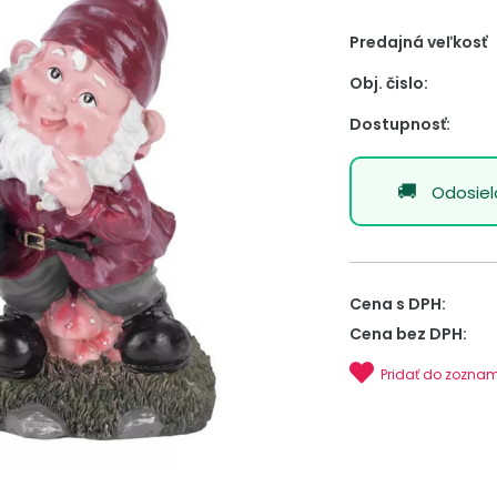
Predajná veľkosť
Obj. čislo:
Dostupnosť:
Odosie
Cena s DPH:
Cena bez DPH:
Pridať do zozna