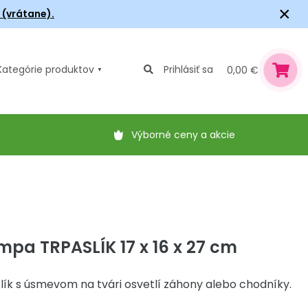
×
6 (vrátane).
Kategórie
produktov
Prihlásiť sa
0,00 €
Výborné ceny a akcie
mpa TRPASLÍK 17 x 16 x 27 cm
ík s úsmevom na tvári osvetlí záhony alebo chodníky.