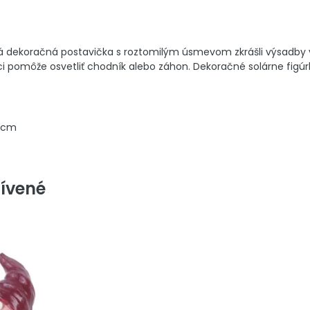
 dekoračná postavička s roztomilým úsmevom zkrášli výsadby v 
i pomôže osvetliť chodník alebo záhon. Dekoračné solárne figúr
7 cm
ívené