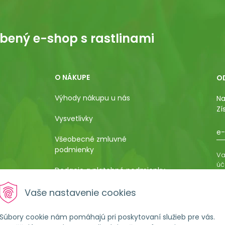
bený e-shop s rastlinami
O NÁKUPE
O
Výhody nákupu u nás
Na
Zí
Vysvetlivky
e-
Všeobecné zmluvné
podmienky
Va
úč
Dodacie a platobné podmienky
os
ro
Pestovateľský manuál
Vaše nastavenie cookies
vá
al
Poučenie o uplatnení práva
Súbory cookie nám pomáhajú pri poskytovaní služieb pre vás.
kupujúceho na odstúpenie od