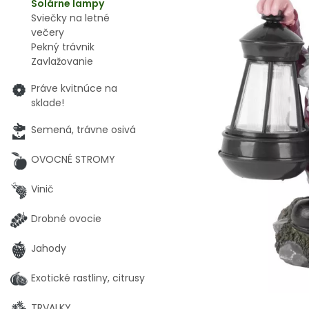
Solárne lampy
Sviečky na letné
večery
Pekný trávnik
Zavlažovanie
Práve kvitnúce na
sklade!
Semená, trávne osivá
OVOCNÉ STROMY
Vinič
Drobné ovocie
Jahody
Exotické rastliny, citrusy
TRVALKY