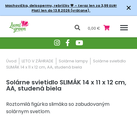
×
Machovička, delospermy, rebríčky
💚 – teraz len za 3,99 EUR!
Platí len do 13.8.2026 (vrátane).
0,00 €
Úvod
LETO V ZÁHRADE
Solárne lampy
Solárne svietidlo
SLIMÁK 14 x 11 x 12 cm, AA, studená biela
Solárne svietidlo SLIMÁK 14 x 11 x 12 cm,
AA, studená biela
Roztomilá figúrka slimáka so zabudovaným
solárnym svetlom.