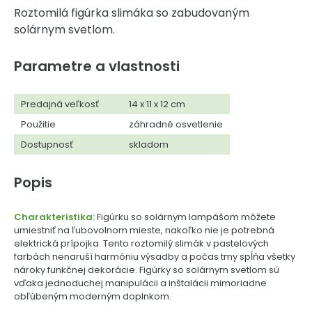
Roztomilá figúrka slimáka so zabudovaným
solárnym svetlom.
Parametre a vlastnosti
Predajná veľkosť
14 x 11 x 12 cm
Použitie
záhradné osvetlenie
Dostupnosť
skladom
Popis
Charakteristika:
Figúrku so solárnym lampášom môžete
umiestniť na ľubovolnom mieste, nakoľko nie je potrebná
elektrická prípojka. Tento roztomilý slimák v pastelových
farbách nenaruší harmóniu výsadby a počas tmy spĺňa všetky
nároky funkčnej dekorácie. Figúrky so solárnym svetlom sú
vďaka jednoduchej manipulácii a inštalácii mimoriadne
obľúbeným moderným doplnkom.