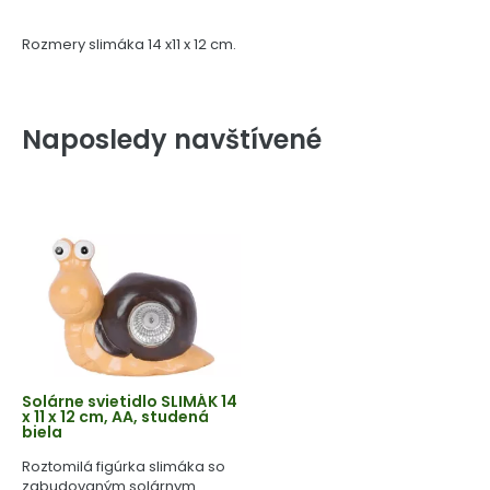
Rozmery slimáka 14 x11 x 12 cm.
Naposledy navštívené
Solárne svietidlo SLIMÁK 14
x 11 x 12 cm, AA, studená
biela
Roztomilá figúrka slimáka so
zabudovaným solárnym