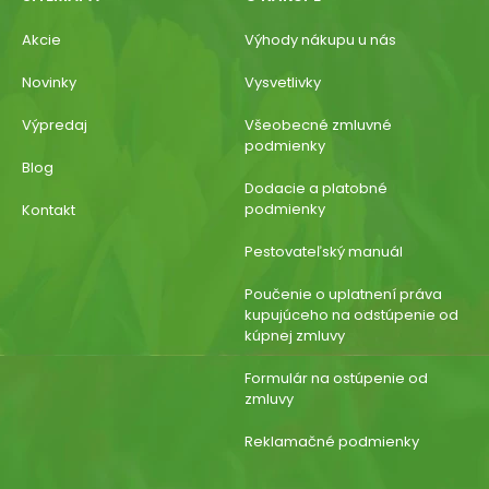
Akcie
Výhody nákupu u nás
Novinky
Vysvetlivky
Výpredaj
Všeobecné zmluvné
podmienky
Blog
Dodacie a platobné
podmienky
Kontakt
Pestovateľský manuál
Poučenie o uplatnení práva
kupujúceho na odstúpenie od
kúpnej zmluvy
Formulár na ostúpenie od
zmluvy
Reklamačné podmienky