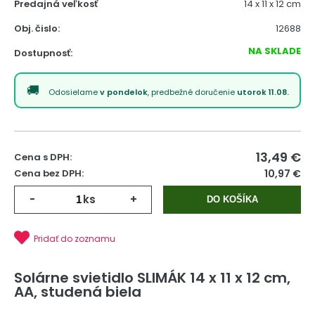
Predajná veľkosť
14 x 11 x 12 cm
Obj. čislo:
12688
NA SKLADE
Dostupnosť:
Odosielame
v pondelok
, predbežné doručenie
utorok 11.08.
13,49
€
Cena s DPH:
Cena bez DPH:
10,97 €
-
ks
+
DO KOŠÍKA
Pridať do zoznamu
Solárne svietidlo SLIMÁK 14 x 11 x 12 cm,
AA, studená biela