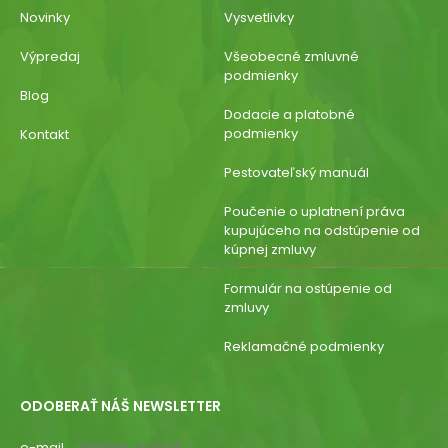
Novinky
Vysvetlivky
Výpredaj
Všeobecné zmluvné
podmienky
Blog
Dodacie a platobné
podmienky
Kontakt
Pestovateľský manuál
Poučenie o uplatnení práva
kupujúceho na odstúpenie od
kúpnej zmluvy
Formulár na ostúpenie od
zmluvy
Reklamačné podmienky
ODOBERAŤ NÁŠ NEWSLETTER
e-mail