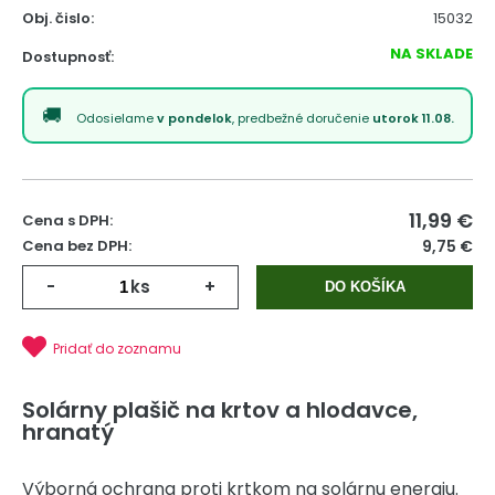
Obj. čislo:
15032
NA SKLADE
Dostupnosť:
Odosielame
v pondelok
, predbežné doručenie
utorok 11.08.
11,99
€
Cena s DPH:
Cena bez DPH:
9,75 €
-
ks
+
DO KOŠÍKA
Pridať do zoznamu
Solárny plašič na krtov a hlodavce,
hranatý
Výborná ochrana proti krtkom na solárnu energiu.