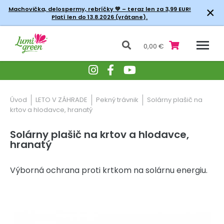
×
Machovička, delospermy, rebríčky
💚 – teraz len za 3,99 EUR!
Platí len do 13.8.2026 (vrátane).
0,00 €
Úvod
LETO V ZÁHRADE
Pekný trávnik
Solárny plašič na
krtov a hlodavce, hranatý
Solárny plašič na krtov a hlodavce,
hranatý
Výborná ochrana proti krtkom na solárnu energiu.