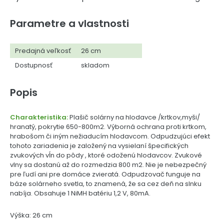
Parametre a vlastnosti
Predajná veľkosť
26 cm
Dostupnosť
skladom
Popis
Charakteristika:
Plašič solárny na hlodavce /krtkov,myši/
hranatý, pokrytie 650-800m2. Výborná ochrana proti krtkom,
hrabošom či iným nežiaducím hlodavcom. Odpudzujúci efekt
tohoto zariadenia je založený na vysielaní špecifických
zvukových vĺn do pôdy , ktoré odoženú hlodavcov. Zvukové
vlny sa dostanú až do rozmedzia 800 m2. Nie je nebezpečný
pre ľudí ani pre domáce zvieratá. Odpudzovač funguje na
báze solárneho svetla, to znamená, že sa cez deň na slnku
nabíja. Obsahuje 1 NiMH batériu 1,2 V, 80mA.
Výška: 26 cm