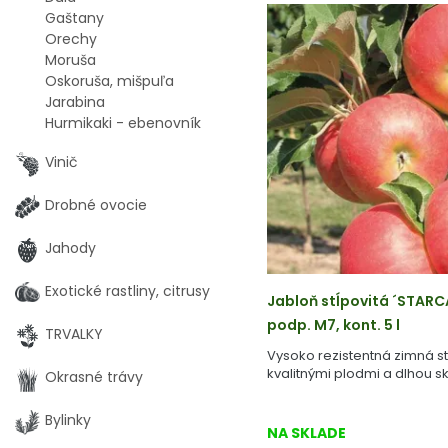
Gaštany
Orechy
Moruša
Oskoruša, mišpuľa
Jarabina
Hurmikaki - ebenovník
Vinič
Drobné ovocie
Jahody
Exotické rastliny, citrusy
Jabloň stĺpovitá ´STAR
podp. M7, kont. 5 l
TRVALKY
Vysoko rezistentná zimná st
kvalitnými plodmi a dlhou 
Okrasné trávy
Bylinky
NA SKLADE