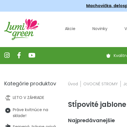
Machovička, delosp
Akcie
Novinky
V
Kvalitn
Kategórie produktov
Úvod
OVOCNÉ STROMY
J
LETO V ZÁHRADE
Stĺpovité jablone
Práve kvitnúce na
sklade!
Najpredávanejšie
Semená, trávne osivá