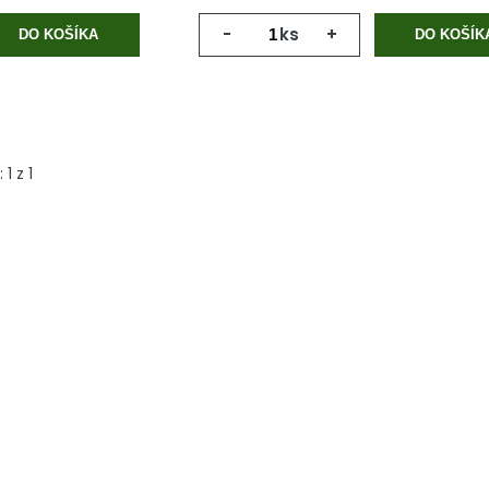
-
ks
+
DO KOŠÍKA
DO KOŠÍK
:
1
z
1