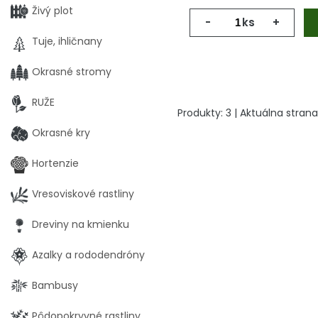
Živý plot
-
ks
+
Tuje, ihličnany
Okrasné stromy
RUŽE
Produkty:
3
| Aktuálna strana
Okrasné kry
Hortenzie
Vresoviskové rastliny
Dreviny na kmienku
Azalky a rododendróny
Bambusy
Pôdopokryvné rastliny,