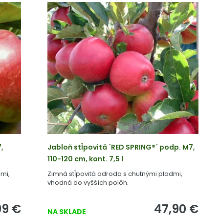
,
Jabloň stĺpovitá ´RED SPRING®´ podp. M7,
110-120 cm, kont. 7,5 l
mi,
Zimná stĺpovitá odroda s chutnými plodmi,
vhodná do vyšších polôh.
99
€
47,90
€
NA SKLADE