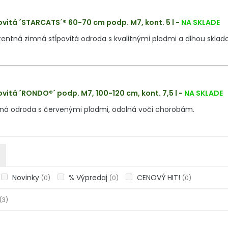
ovitá ´STARCATS´® 60-70 cm podp. M7, kont. 5 l
-
NA SKLADE
tentná zimná stĺpovitá odroda s kvalitnými plodmi a dlhou sklad
ovitá ´RONDO®´ podp. M7, 100-120 cm, kont. 7,5 l
-
NA SKLADE
ná odroda s červenými plodmi, odolná voči chorobám.
Novinky
% Výpredaj
CENOVÝ HIT!
(0)
(0)
(0)
(3)