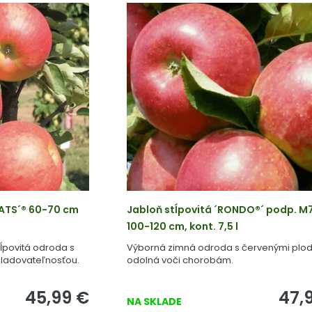
CATS´® 60-70 cm
Jabloň stĺpovitá ´RONDO®´ podp. M7
100-120 cm, kont. 7,5 l
ĺpovitá odroda s
Výborná zimná odroda s červenými plod
skladovateľnosťou.
odolná voči chorobám.
45,99
€
47,
NA SKLADE