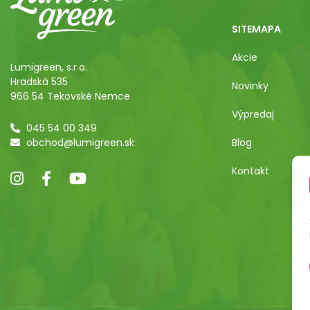
SITEMAPA
Akcie
Lumigreen, s.r.o.
Hradská 535
Novinky
966 54 Tekovské Nemce
Výpredaj
045 54 00 349
obchod@lumigreen.sk
Blog
Kontakt