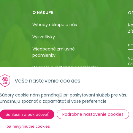
O NÁKUPE
O
Výhody nákupu u nás
Na
Zí
Vysvetlivky
e-
Všeobecné zmluvné
podmienky
Va
úč
Dodacie a platobné podmienky
os
ro
Pestovateľský manuál
Vaše nastavenie cookies
vá
al
Poučenie o uplatnení práva
Súbory cookie nám pomáhajú pri poskytovaní služieb pre vás.
kupujúceho na odstúpenie od
Umožňujú spoznať a zapamätať si vaše preferencie.
kúpnej zmluvy
Podrobné nastavenie cookies
Súhlasím a pokračovať
Formulár na ostúpenie od
zmluvy
Iba nevyhnutné cookies