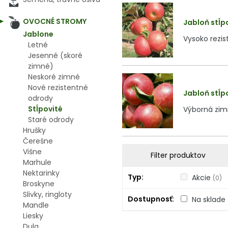
OVOCNÉ STROMY
Jabloň stĺp
Jablone
Vysoko rezis
Letné
Jesenné (skoré
zimné)
Neskoré zimné
Nové rezistentné
Jabloň stĺp
odrody
Stĺpovité
Výborná zim
Staré odrody
Hrušky
Čerešne
Višne
Filter produktov
Marhule
Nektarinky
Typ
Akcie
(0)
Broskyne
Slivky, ringloty
Dostupnosť
Na sklade
Mandle
Liesky
Dula