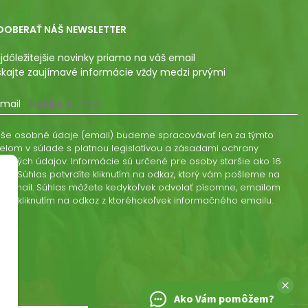
DOBERAŤ NÁŠ NEWSLETTER
jdôležitejšie novinky priamo na váš email
skajte zaujímavé informácie vždy medzi prvými
mail
še osobné údaje (email) budeme spracovávať len za týmto
elom v súlade s platnou legislatívou a zásadami ochrany
obných údajov. Informácie sú určené pre osoby staršie ako 16
kov. Súhlas potvrdíte kliknutím na odkaz, ktorý vám pošleme na
š email. Súhlas môžete kedykoľvek odvolať písomne, emailom
ebo kliknutím na odkaz z ktoréhokoľvek informačného emailu.
Ako Vám pomôžem?