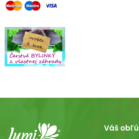
Váš obľú