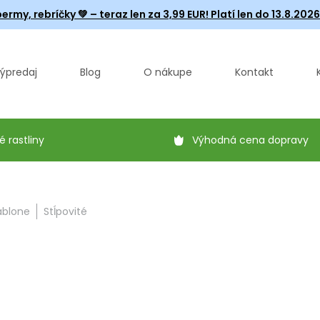
ermy, rebríčky
💚 – teraz len za 3,99 EUR! Platí len do 13.8.202
ýpredaj
Blog
O nákupe
Kontakt
é rastliny
Výhodná cena dopravy
ablone
Stĺpovité