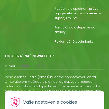
Poučenie o uplatnení práva
kupujúceho na odstúpenie od
kúpnej zmluvy
Formulár na ostúpenie od
zmluvy
Reklamačné podmienky
ODOBERAŤ NÁŠ NEWSLETTER
e-mail
Vaše osobné údaje (email) budeme spracovávať len za
týmto účelom v súlade s platnou legislatívou a zásadami
ochrany osobných údajov. Informácie sú určené pre osoby
staršie ako 16 rokov. Súhlas potvrdíte kliknutím na odkaz, ktorý
vám pošleme na váš email. Súhlas môžete kedykoľvek
odvolať písomne, emailom alebo kliknutím na odkaz z
Vaše nastavenie cookies
ktoréhokoľvek informačného emailu.