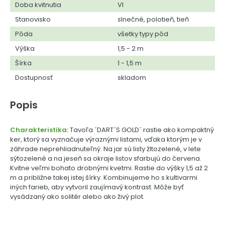
Doba kvitnutia
VI
Stanovisko
slnečné, polotieň, tieň
Pôda
všetky typy pôd
Výška
1,5 - 2 m
Šírka
1 - 1,5 m
Dostupnosť
skladom
Popis
Charakteristika:
Tavoľa ´DART´S GOLD´ rastie ako kompaktný
ker, ktorý sa vyznačuje výraznými listami, vďaka ktorým je v
záhrade neprehliadnuteľný. Na jar sú listy žltozelené, v lete
sýtozelené a na jeseň sa okraje listov sfarbujú do červena.
Kvitne veľmi bohato drobnými kvetmi. Rastie do výšky 1,5 až 2
m a približne takej istej šírky. Kombinujeme ho s kultivarmi
iných farieb, aby vytvoril zaujímavý kontrast. Môže byť
vysádzaný ako solitér alebo ako živý plot.