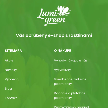
Váš obľúbený e-shop s rastlinami
SITEMAPA
O NÁKUPE
Akcie
Výhody nákupu u nás
Novinky
Vysvetlivky
Výpredaj
Všeobecné zmluvné
podmienky
Blog
Dodacie a platobné
podmienky
Kontakt
Pestovateľský manuál