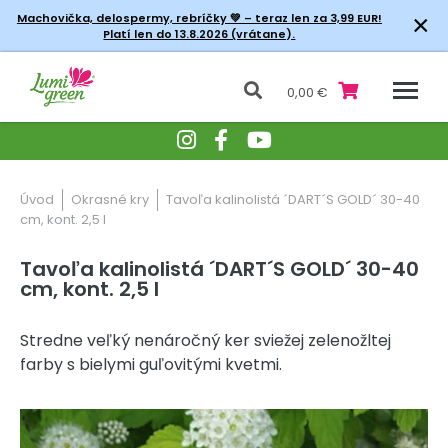
×
Machovička, delospermy, rebríčky
💚 – teraz len za 3,99 EUR!
Platí len do 13.8.2026 (vrátane).
0,00 €
Úvod
Okrasné kry
Tavoľa kalinolistá ´DART´S GOLD´ 30-40
cm, kont. 2,5 l
Tavoľa kalinolistá ´DART´S GOLD´ 30-40
cm, kont. 2,5 l
Stredne veľký nenáročný ker sviežej zelenožltej
farby s bielymi guľovitými kvetmi.