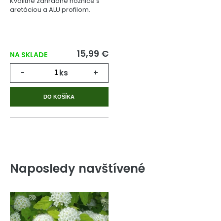
Kvalitné záhradné nožnice s
aretáciou a ALU profilom.
15,99 €
NA SKLADE
-
ks
+
DO KOŠÍKA
Naposledy navštívené