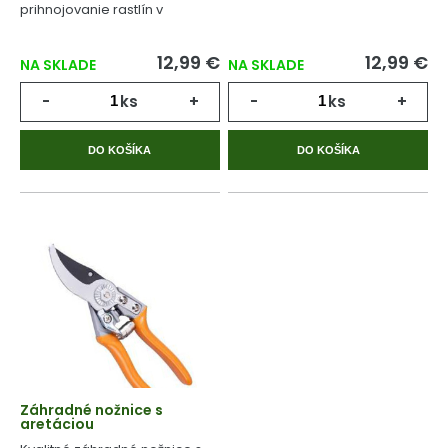
prihnojovanie rastlín v
priebehu celého
vegetačného cyklu.
12,99 €
12,99 €
NA SKLADE
NA SKLADE
-
ks
+
-
ks
+
DO KOŠÍKA
DO KOŠÍKA
Záhradné nožnice s
aretáciou