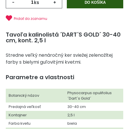
-
ks
+
DO KOŠÍKA
Pridať do zoznamu
Tavoľa kalinolistá ´DART´S GOLD´ 30-40
cm, kont. 2,5 l
Stredne veľký nenáročný ker sviežej zelenožltej
farby s bielymi guľovitými kvetmi.
Parametre a vlastnosti
Physocarpus opulifolius
Botanický názov
´Dart´s Gold´
Predajná veľkosť
30-40 cm
Kontajner
2,5 l
Farba kvetu
biela