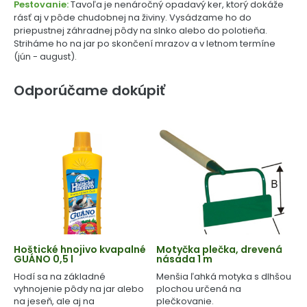
Pestovanie:
Tavoľa je nenáročný opadavý ker, ktorý dokáže
rásť aj v pôde chudobnej na živiny. Vysádzame ho do
priepustnej záhradnej pôdy na slnko alebo do polotieňa.
Striháme ho na jar po skončení mrazov a v letnom termíne
(jún - august).
Odporúčame dokúpiť
Hoštické hnojivo kvapalné
Motyčka plečka, drevená
GUÁNO 0,5 l
násada 1 m
Hodí sa na základné
Menšia ľahká motyka s dlhšou
vyhnojenie pôdy na jar alebo
plochou určená na
na jeseň, ale aj na
plečkovanie.