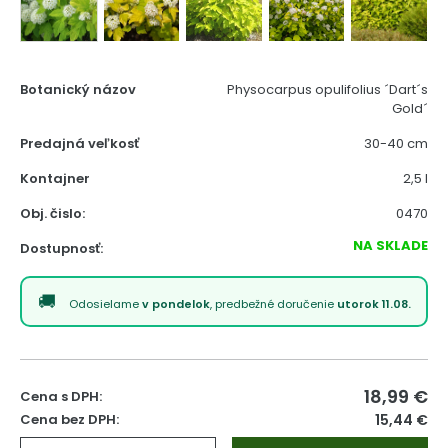
Botanický názov
Physocarpus opulifolius ´Dart´s
Gold´
Predajná veľkosť
30-40 cm
Kontajner
2,5 l
Obj. čislo:
0470
NA SKLADE
Dostupnosť:
Odosielame
v pondelok
, predbežné doručenie
utorok 11.08.
18,99
€
Cena s DPH:
Cena bez DPH:
15,44 €