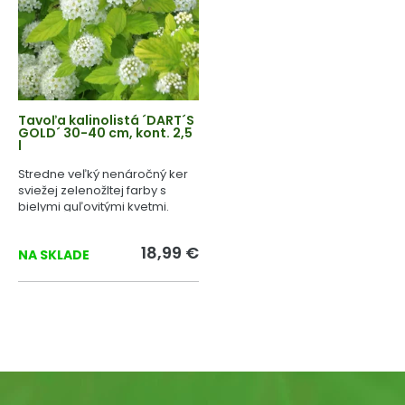
Tavoľa kalinolistá ´DART´S
GOLD´ 30-40 cm, kont. 2,5
l
Stredne veľký nenáročný ker
sviežej zelenožltej farby s
bielymi guľovitými kvetmi.
18,99 €
NA SKLADE