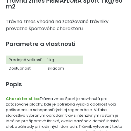
Trávna zmes PRIMAFLORA Šport 1 kg/50
m2
Trávna zmes vhodná na zaťažované trávniky
prevažne športového charakteru.
Parametre a vlastnosti
Predajná veľkosť
1 kg
Dostupnosť
skladom
Popis
Charakteristika:
Trávna zmes Šport je navrhnutá pre
zaťažované plochy, kde je potrebná vysoká odolnosť voči
poškodeniu a schopnosť rýchlej regenerácie. Vďaka
starostlivo vybraným odrodám tráv s intenzívnym rastom je
ideálna pre športové ihriská, okolie bazénov, detské ihriská
alebo záhrady pri rodinných domoch. Trávnik vytvorený touto