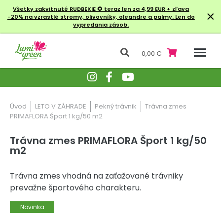
Všetky zakvitnuté RUDBEKIE
🌻 teraz len za 4,99 EUR + zľava
×
-20% na vzrastlé stromy, olivovníky, oleandre a palmy. Len do
vypredania zásob.
0,00 €
Úvod
LETO V ZÁHRADE
Pekný trávnik
Trávna zmes
PRIMAFLORA Šport 1 kg/50 m2
Trávna zmes PRIMAFLORA Šport 1 kg/50
m2
Trávna zmes vhodná na zaťažované trávniky
prevažne športového charakteru.
Novinka