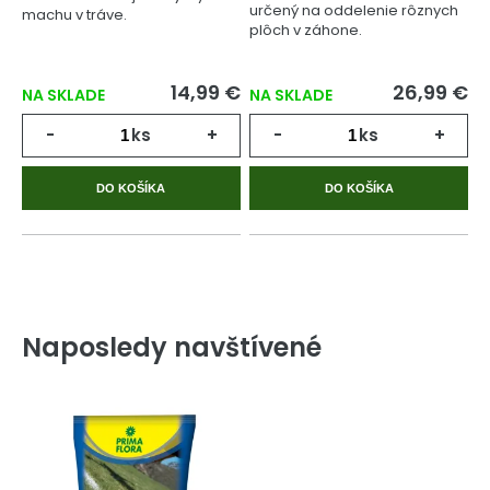
určený na oddelenie rôznych
machu v tráve.
plôch v záhone.
14,99 €
26,99 €
NA SKLADE
NA SKLADE
-
ks
+
-
ks
+
DO KOŠÍKA
DO KOŠÍKA
Naposledy navštívené