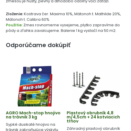
zmesou je hustý, pevný a dlhodobo odolný voči záťaži.
Zloženie:
Kostrava čer. Maxima 10%, Mätonoh t. Mathilde 20%,
Mätonoh t. Calibra 60%
Použitie:
Zmes rovnomerne vysejeme, plytko zapravíme do
pôdy a zľahka zavalcujeme. Balenie 1 kg vystačí na 50 m2.
Odporúčame dokúpiť
AGRO Mach-stop hnojivo
Plastový obrubník 4,8
na trávnik 3 kg
m/4,5cm + 24 kotviacich
tŕňov
Sypké dusikaté hnojivo na
Záhradný plastový obrubník
trávnik zabraňujúce výskytu