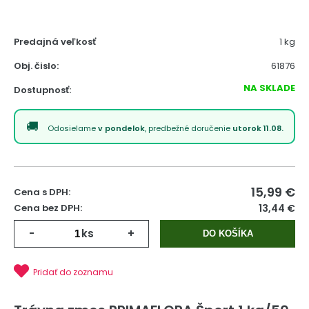
Predajná veľkosť
1 kg
Obj. čislo:
61876
NA SKLADE
Dostupnosť:
Odosielame
v pondelok
, predbežné doručenie
utorok 11.08.
15,99
€
Cena s DPH:
Cena bez DPH:
13,44 €
-
ks
+
DO KOŠÍKA
Pridať do zoznamu