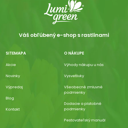
Váš obľúbený e-shop s rastlinami
SITEMAPA
O NÁKUPE
Akcie
Výhody nákupu u nás
Novinky
Vysvetlivky
Výpredaj
Všeobecné zmluvné
podmienky
Blog
Dodacie a platobné
podmienky
Kontakt
Pestovateľský manuál