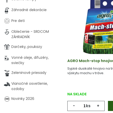
Záhradné dekorácie
Pre deti
Oblečenie - SRDCOM
ZÁHRADNÍK
Darčeky, poukazy
Vonné oleje, difuzéry,
AGRO Mach-stop hnojivo 
sviečky
Sypké dusikaté hnojivo na t
Zeleninové priesady
výskytu machu v tráve.
Vianočné osvetlenie,
ozdoby
NA SKLADE
Novinky 2026
-
ks
+