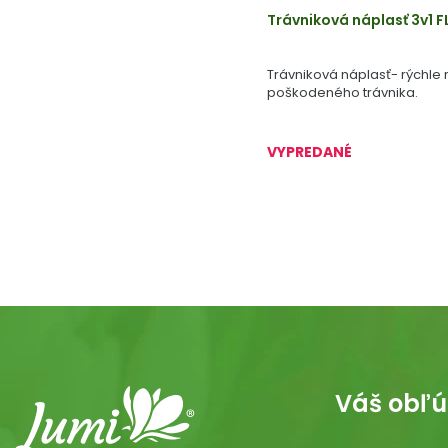
Trávniková náplasť 3v1 FL
Trávniková náplasť- rýchle 
poškodeného trávnika.
VYPREDANÉ
Váš obľú