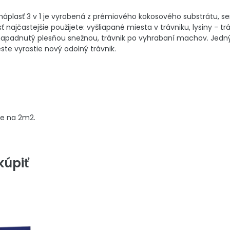
áplasť 3 v 1 je vyrobená z prémiového kokosového substrátu, se
ť najčastejšie použijete: vyšliapané miesta v trávniku, lysiny -
 napadnutý plesňou snežnou, trávnik po vyhrabaní machov. Jedn
e vyrastie nový odolný trávnik.
je na 2m2.
úpiť