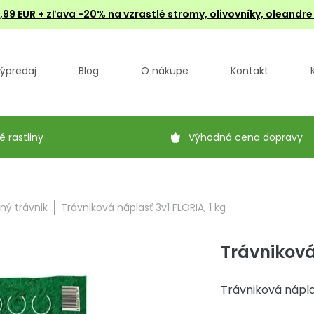
4,99 EUR + zľava -20% na vzrastlé stromy, olivovníky, oleandr
ýpredaj
Blog
O nákupe
Kontakt
é rastliny
Výhodná cena dopravy
ný trávnik
Trávniková náplasť 3v1 FLORIA, 1 kg
Trávniková
Trávniková nápla