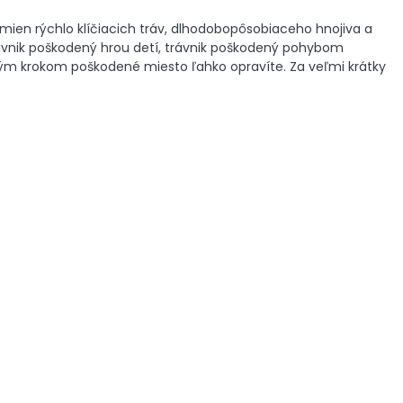
mien rýchlo klíčiacich tráv, dlhodobopôsobiaceho hnojiva a
 trávnik poškodený hrou detí, trávnik poškodený pohybom
ým krokom poškodené miesto ľahko opravíte. Za veľmi krátky