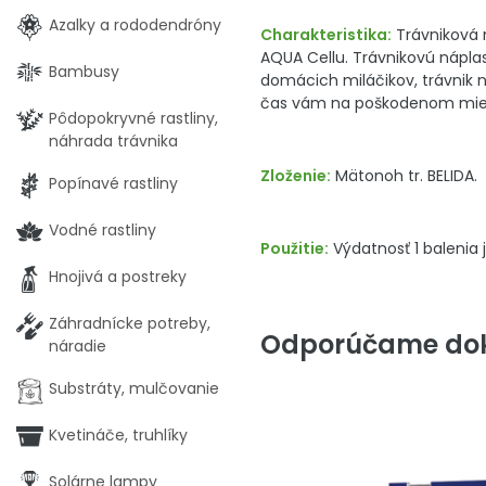
Azalky a rododendróny
Charakteristika:
Trávniková n
AQUA Cellu. Trávnikovú náplas
Bambusy
domácich miláčikov, trávnik
čas vám na poškodenom miest
Pôdopokryvné rastliny,
náhrada trávnika
Zloženie:
Mätonoh tr. BELIDA.
Popínavé rastliny
Vodné rastliny
Použitie:
Výdatnosť 1 balenia 
Hnojivá a postreky
Záhradnícke potreby,
Odporúčame dok
náradie
Substráty, mulčovanie
Kvetináče, truhlíky
Solárne lampy