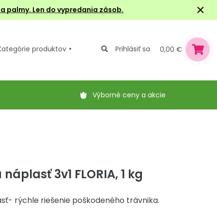
×
e a palmy. Len do vypredania zásob.
Kategórie
produktov
Prihlásiť sa
0,00 €
Výborné ceny a akcie
 náplasť 3v1 FLORIA, 1 kg
sť- rýchle riešenie poškodeného trávnika.