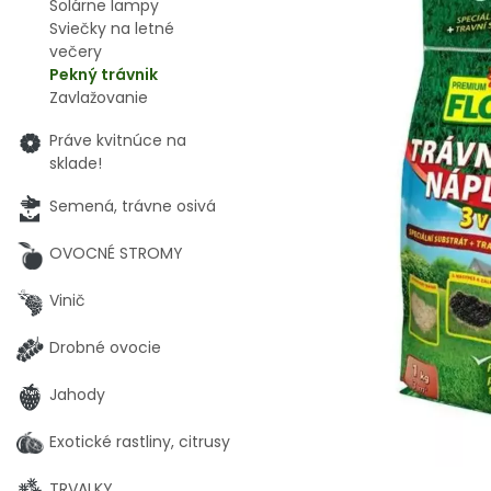
Solárne lampy
Sviečky na letné
večery
Pekný trávnik
Zavlažovanie
Práve kvitnúce na
sklade!
Semená, trávne osivá
OVOCNÉ STROMY
Vinič
Drobné ovocie
Jahody
Exotické rastliny, citrusy
TRVALKY