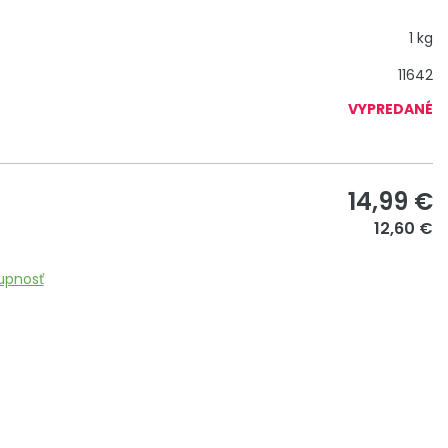
1 kg
11642
VYPREDANÉ
14,99
€
12,60 €
upnosť