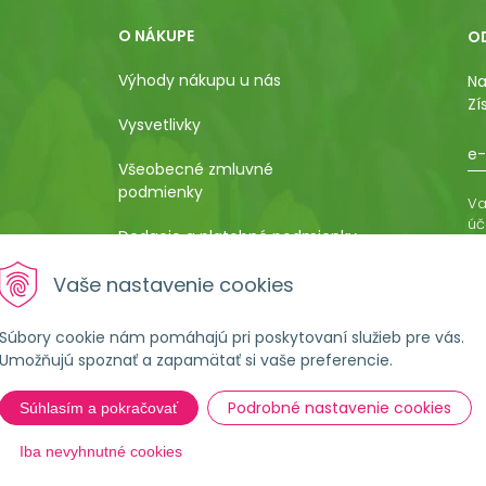
O NÁKUPE
O
Výhody nákupu u nás
Na
Zí
Vysvetlivky
e-
Všeobecné zmluvné
podmienky
Va
úč
Dodacie a platobné podmienky
os
ro
Pestovateľský manuál
Vaše nastavenie cookies
vá
al
Poučenie o uplatnení práva
Súbory cookie nám pomáhajú pri poskytovaní služieb pre vás.
kupujúceho na odstúpenie od
Umožňujú spoznať a zapamätať si vaše preferencie.
kúpnej zmluvy
Podrobné nastavenie cookies
Súhlasím a pokračovať
Formulár na ostúpenie od
zmluvy
Iba nevyhnutné cookies
Reklamačné podmienky