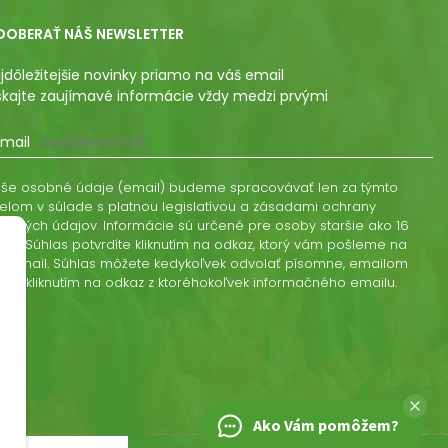
DOBERAŤ NÁŠ NEWSLETTER
jdôležitejšie novinky priamo na váš email
skajte zaujímavé informácie vždy medzi prvými
mail
še osobné údaje (email) budeme spracovávať len za týmto
elom v súlade s platnou legislatívou a zásadami ochrany
obných údajov. Informácie sú určené pre osoby staršie ako 16
kov. Súhlas potvrdíte kliknutím na odkaz, ktorý vám pošleme na
š email. Súhlas môžete kedykoľvek odvolať písomne, emailom
ebo kliknutím na odkaz z ktoréhokoľvek informačného emailu.
Ako Vám pomôžem?