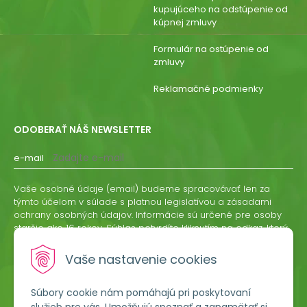
kupujúceho na odstúpenie od
kúpnej zmluvy
Formulár na ostúpenie od
zmluvy
Reklamačné podmienky
ODOBERAŤ NÁŠ NEWSLETTER
e-mail
Vaše osobné údaje (email) budeme spracovávať len za
týmto účelom v súlade s platnou legislatívou a zásadami
ochrany osobných údajov. Informácie sú určené pre osoby
staršie ako 16 rokov. Súhlas potvrdíte kliknutím na odkaz, ktorý
vám pošleme na váš email. Súhlas môžete kedykoľvek
odvolať písomne, emailom alebo kliknutím na odkaz z
Vaše nastavenie cookies
ktoréhokoľvek informačného emailu.
Súbory cookie nám pomáhajú pri poskytovaní
ODOBERAŤ