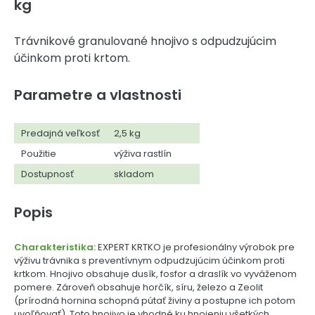
kg
Trávnikové granulované hnojivo s odpudzujúcim
účinkom proti krtom.
Parametre a vlastnosti
Predajná veľkosť
2,5 kg
Použitie
výživa rastlín
Dostupnosť
skladom
Popis
Charakteristika:
EXPERT KRTKO je profesionálny výrobok pre
výživu trávnika s preventívnym odpudzujúcim účinkom proti
krtkom. Hnojivo obsahuje dusík, fosfor a draslík vo vyváženom
pomere. Zároveň obsahuje horčík, síru, železo a Zeolit
(prírodná hornina schopná pútať živiny a postupne ich potom
uvoľňovať). Toto hnojivo je vhodné ku hnojeniu všetkých