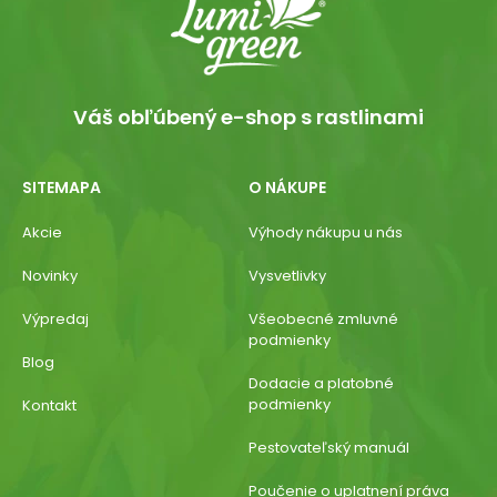
Váš obľúbený e-shop s rastlinami
SITEMAPA
O NÁKUPE
Akcie
Výhody nákupu u nás
Novinky
Vysvetlivky
Výpredaj
Všeobecné zmluvné
podmienky
Blog
Dodacie a platobné
podmienky
Kontakt
Pestovateľský manuál
Poučenie o uplatnení práva