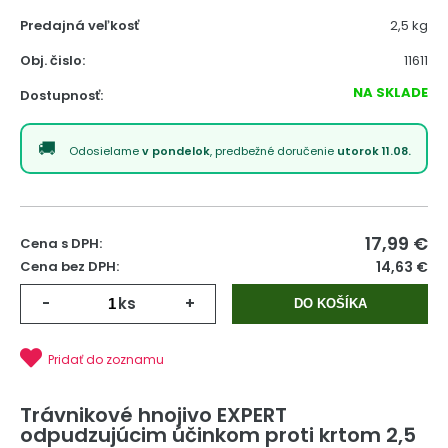
Predajná veľkosť
2,5 kg
Obj. čislo:
11611
NA SKLADE
Dostupnosť:
Odosielame
v pondelok
, predbežné doručenie
utorok 11.08.
17,99
€
Cena s DPH:
Cena bez DPH:
14,63 €
-
ks
+
DO KOŠÍKA
Pridať do zoznamu
Trávnikové hnojivo EXPERT
odpudzujúcim účinkom proti krtom 2,5