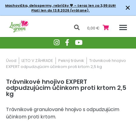
×
Machovička, delospermy, rebríčky
💚 – teraz len za 3,99 EUR!
Platí len do 13.8.2026 (vrátane).
0,00 €
Úvod
LETO V ZÁHRADE
Pekný trávnik
Trávnikové hnojivo
EXPERT odpudzujúcim účinkom proti krtom 2,5 kg
Trávnikové hnojivo EXPERT
odpudzujúcim účinkom proti krtom 2,5
kg
Trávnikové granulované hnojivo s odpudzujúcim
účinkom proti krtom.