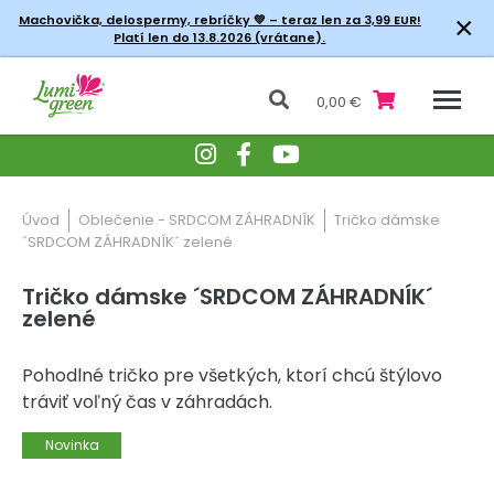
×
Machovička, delospermy, rebríčky
💚 – teraz len za 3,99 EUR!
Platí len do 13.8.2026 (vrátane).
0,00 €
Úvod
Oblečenie - SRDCOM ZÁHRADNÍK
Tričko dámske
´SRDCOM ZÁHRADNÍK´ zelené
Tričko dámske ´SRDCOM ZÁHRADNÍK´
zelené
Pohodlné tričko pre všetkých, ktorí chcú štýlovo
tráviť voľný čas v záhradách.
Novinka