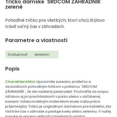
Tričko dámske ´SRDCOM ZÁHRADNÍK´
zelené
Pohodlné tričko pre všetkých, ktorí chcú štýlovo
tráviť voľný čas v záhradách.
Parametre a vlastnosti
Dostupnosť
skladom
Popis
Charakteristika:
Upozornite susedov, priateľov a
okoloidúcich pohodlným tričkom s potlačou ´SRDCOM
ZÁHRADNÍK´, že ste nadšený pestovateľ. Pochváľte sa svojou
záľubou aj pri prechádzkach v parku alebo v obľúbenej
kaviarni. Vďaka kvalitným materiálom bude Vaša práca
príjemnejšia. Tričko je originálnym darčekom pre každého, kto
rád trávi čas v záhrade a pestuje kvety alebo zeleninu. V našej
ponuke je viacero veľkostí a farebných variácii.