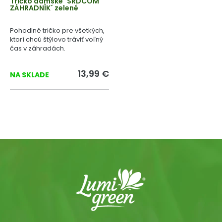
Tričko dámske ´SRDCOM
ZÁHRADNÍK´ zelené
Pohodlné tričko pre všetkých,
ktorí chcú štýlovo tráviť voľný
čas v záhradách.
13,99 €
NA SKLADE