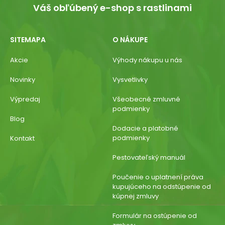
Váš obľúbený e-shop s rastlinami
SITEMAPA
O NÁKUPE
Akcie
Výhody nákupu u nás
Novinky
Vysvetlivky
Výpredaj
Všeobecné zmluvné
podmienky
Blog
Dodacie a platobné
podmienky
Kontakt
Pestovateľský manuál
Poučenie o uplatnení práva
kupujúceho na odstúpenie od
kúpnej zmluvy
Formulár na ostúpenie od