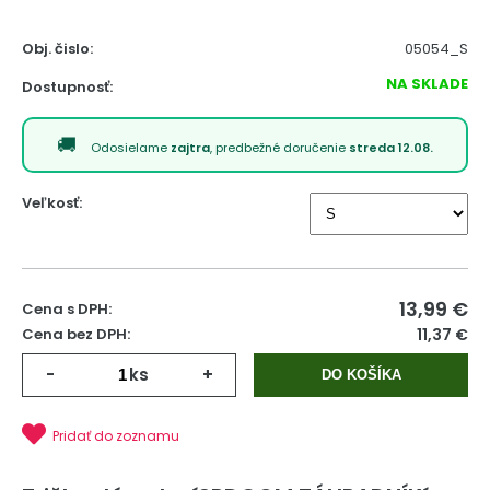
Obj. čislo:
05054_S
NA SKLADE
Dostupnosť:
Odosielame
zajtra
, predbežné doručenie
streda 12.08.
Veľkosť:
13,99
€
Cena s DPH:
Cena bez DPH:
11,37 €
-
ks
+
DO KOŠÍKA
Pridať do zoznamu