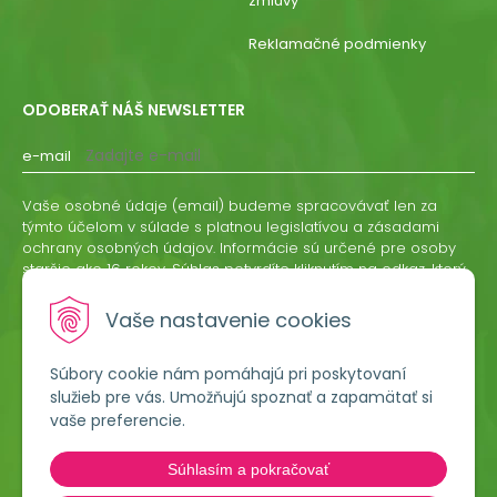
zmluvy
Reklamačné podmienky
ODOBERAŤ NÁŠ NEWSLETTER
e-mail
Vaše osobné údaje (email) budeme spracovávať len za
týmto účelom v súlade s platnou legislatívou a zásadami
ochrany osobných údajov. Informácie sú určené pre osoby
staršie ako 16 rokov. Súhlas potvrdíte kliknutím na odkaz, ktorý
vám pošleme na váš email. Súhlas môžete kedykoľvek
odvolať písomne, emailom alebo kliknutím na odkaz z
Vaše nastavenie cookies
ktoréhokoľvek informačného emailu.
Súbory cookie nám pomáhajú pri poskytovaní
ODOBERAŤ
služieb pre vás. Umožňujú spoznať a zapamätať si
vaše preferencie.
Lumigreen, s.r.o.
Súhlasím a pokračovať
Hradská 535