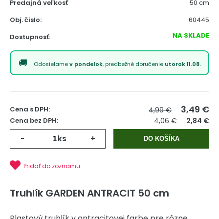
Predajná veľkosť
50 cm
Obj. čislo:
60445
NA SKLADE
Dostupnosť:
Odosielame
v pondelok
, predbežné doručenie
utorok 11.08.
3,49
€
Cena s DPH:
4,99 €
Cena bez DPH:
4,06 €
2,84 €
-
ks
+
DO KOŠÍKA
Pridať do zoznamu
Truhlík GARDEN ANTRACIT 50 cm
Plastový truhlík v antracitovej farbe pre rôzne