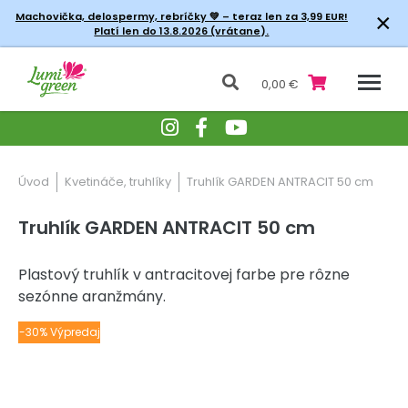
×
Machovička, delospermy, rebríčky
💚 – teraz len za 3,99 EUR!
Platí len do 13.8.2026 (vrátane).
0,00 €
Úvod
Kvetináče, truhlíky
Truhlík GARDEN ANTRACIT 50 cm
Truhlík GARDEN ANTRACIT 50 cm
Plastový truhlík v antracitovej farbe pre rôzne
sezónne aranžmány.
-30% Výpredaj