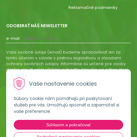
Reklamačné podmienky
ODOBERAŤ NÁŠ NEWSLETTER
e-mail
Vaše osobné údaje (email) budeme spracovávať len za
týmto účelom v súlade s platnou legislatívou a zásadami
ochrany osobných údajov. Informácie sú určené pre osoby
staršie ako 16 rokov. Súhlas potvrdíte kliknutím na odkaz, ktorý
vám pošleme na váš email. Súhlas môžete kedykoľvek
odvolať písomne, emailom alebo kliknutím na odkaz z
Vaše nastavenie cookies
ktoréhokoľvek informačného emailu.
Súbory cookie nám pomáhajú pri poskytovaní
ODOBERAŤ
služieb pre vás. Umožňujú spoznať a zapamätať si
vaše preferencie.
Lumigreen, s.r.o.
Súhlasím a pokračovať
Hradská 535
966 54 Tekovské Nemce