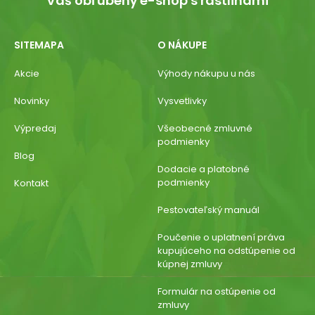
Váš obľúbený e-shop s rastlinami
SITEMAPA
O NÁKUPE
Akcie
Výhody nákupu u nás
Novinky
Vysvetlivky
Výpredaj
Všeobecné zmluvné
podmienky
Blog
Dodacie a platobné
podmienky
Kontakt
Pestovateľský manuál
Poučenie o uplatnení práva
kupujúceho na odstúpenie od
kúpnej zmluvy
Formulár na ostúpenie od
zmluvy