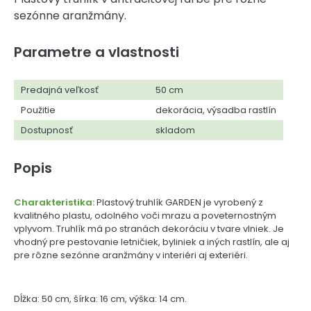
sezónne aranžmány.
Parametre a vlastnosti
Predajná veľkosť
50 cm
Použitie
dekorácia, výsadba rastlín
Dostupnosť
skladom
Popis
Charakteristika:
Plastový truhlík GARDEN je vyrobený z
kvalitného plastu, odolného voči mrazu a poveternostným
vplyvom. Truhlík má po stranách dekoráciu v tvare vlniek. Je
vhodný pre pestovanie letničiek, byliniek a iných rastlín, ale aj
pre rôzne sezónne aranžmány v interiéri aj exteriéri.
Dĺžka: 50 cm, šírka: 16 cm, výška: 14 cm.