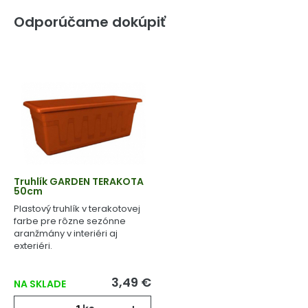
Odporúčame dokúpiť
Truhlík GARDEN TERAKOTA
50cm
Plastový truhlík v terakotovej
farbe pre rôzne sezónne
aranžmány v interiéri aj
exteriéri.
3,49 €
NA SKLADE