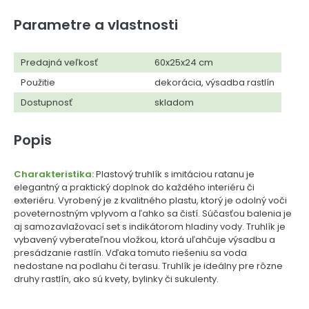
Parametre a vlastnosti
Predajná veľkosť
60x25x24 cm
Použitie
dekorácia, výsadba rastlín
Dostupnosť
skladom
Popis
Charakteristika:
Plastový truhlík s imitáciou ratanu je
elegantný a praktický doplnok do každého interiéru či
exteriéru. Vyrobený je z kvalitného plastu, ktorý je odolný voči
poveternostným vplyvom a ľahko sa čistí. Súčasťou balenia je
aj samozavlažovací set s indikátorom hladiny vody. Truhlík je
vybavený vyberateľnou vložkou, ktorá uľahčuje výsadbu a
presádzanie rastlín. Vďaka tomuto riešeniu sa voda
nedostane na podlahu či terasu. Truhlík je ideálny pre rôzne
druhy rastlín, ako sú kvety, bylinky či sukulenty.