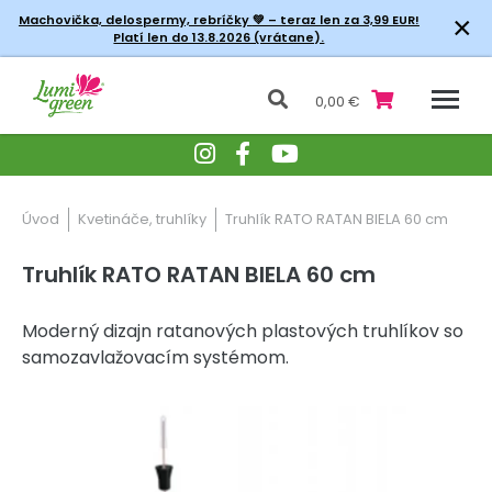
×
Machovička, delospermy, rebríčky
💚 – teraz len za 3,99 EUR!
Platí len do 13.8.2026 (vrátane).
0,00 €
Úvod
Kvetináče, truhlíky
Truhlík RATO RATAN BIELA 60 cm
Truhlík RATO RATAN BIELA 60 cm
Moderný dizajn ratanových plastových truhlíkov so
samozavlažovacím systémom.