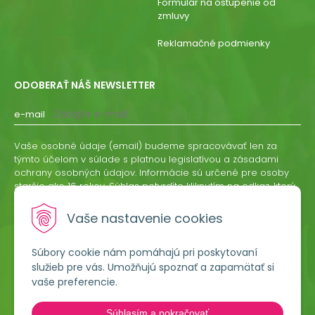
Formulár na ostúpenie od
zmluvy
Reklamačné podmienky
ODOBERAŤ NÁŠ NEWSLETTER
e-mail
Vaše osobné údaje (email) budeme spracovávať len za
týmto účelom v súlade s platnou legislatívou a zásadami
ochrany osobných údajov. Informácie sú určené pre osoby
staršie ako 16 rokov. Súhlas potvrdíte kliknutím na odkaz, ktorý
vám pošleme na váš email. Súhlas môžete kedykoľvek
odvolať písomne, emailom alebo kliknutím na odkaz z
Vaše nastavenie cookies
ktoréhokoľvek informačného emailu.
Súbory cookie nám pomáhajú pri poskytovaní
ODOBERAŤ
služieb pre vás. Umožňujú spoznať a zapamätať si
vaše preferencie.
Lumigreen, s.r.o.
Súhlasím a pokračovať