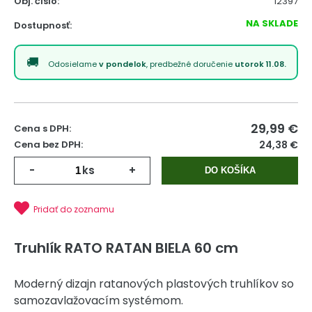
Obj. čislo:
12397
NA SKLADE
Dostupnosť:
Odosielame
v pondelok
, predbežné doručenie
utorok 11.08.
29,99
€
Cena s DPH:
Cena bez DPH:
24,38 €
-
ks
+
DO KOŠÍKA
Pridať do zoznamu
Truhlík RATO RATAN BIELA 60 cm
Moderný dizajn ratanových plastových truhlíkov so
samozavlažovacím systémom.