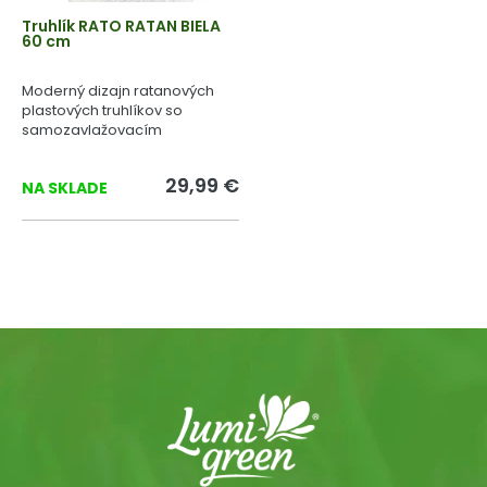
Truhlík RATO RATAN BIELA
60 cm
Moderný dizajn ratanových
plastových truhlíkov so
samozavlažovacím
systémom.
29,99 €
NA SKLADE