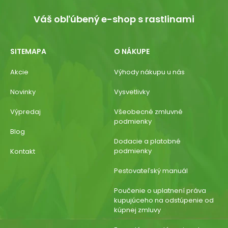
Váš obľúbený e-shop s rastlinami
SITEMAPA
O NÁKUPE
Akcie
Výhody nákupu u nás
Novinky
Vysvetlivky
Výpredaj
Všeobecné zmluvné
podmienky
Blog
Dodacie a platobné
podmienky
Kontakt
Pestovateľský manuál
Poučenie o uplatnení práva
kupujúceho na odstúpenie od
kúpnej zmluvy