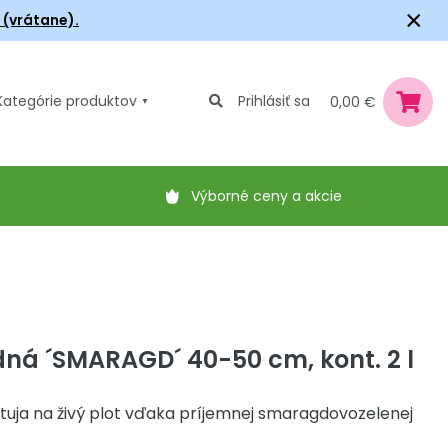
×
6 (vrátane).
Kategórie
produktov
Prihlásiť sa
0,00 €
Výborné ceny a akcie
ná ´SMARAGD´ 40-50 cm, kont. 2 l
 tuja na živý plot vďaka príjemnej smaragdovozelenej