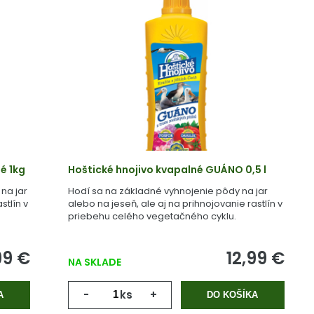
é 1kg
Hoštické hnojivo kvapalné GUÁNO 0,5 l
na jar
Hodí sa na základné vyhnojenie pôdy na jar
stlín v
alebo na jeseň, ale aj na prihnojovanie rastlín v
priebehu celého vegetačného cyklu.
99 €
12,99 €
NA SKLADE
-
ks
+
A
DO KOŠÍKA