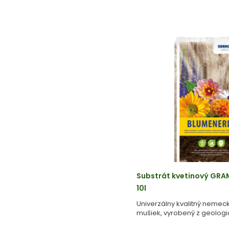
Substrát kvetinový GRA
10l
Univerzálny kvalitný nemeck
mušiek, vyrobený z geologick