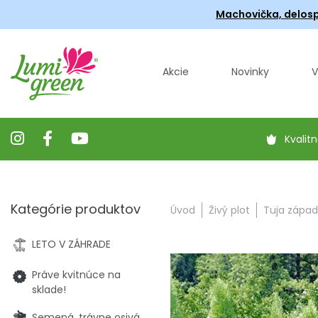
Machovička, delosp
Akcie
Novinky
V
Kvalitn
Kategórie produktov
Úvod
Živý plot
Tuja západ
LETO V ZÁHRADE
Práve kvitnúce na
sklade!
Semená, trávne osivá