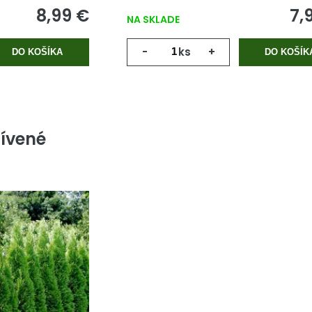
8,99 €
7,
NA SKLADE
-
ks
+
DO KOŠÍKA
DO KOŠÍK
ívené