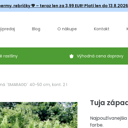
ermy, rebríčky
💚 – teraz len za 3,99 EUR! Platí len do 13.8.202
ýpredaj
Blog
O nákupe
Kontakt
é rastliny
Výhodná cena dopravy
ná ´SMARAGD´ 40-50 cm, kont. 2 l
Tuja západ
Najpoužívanejšia
farbe.