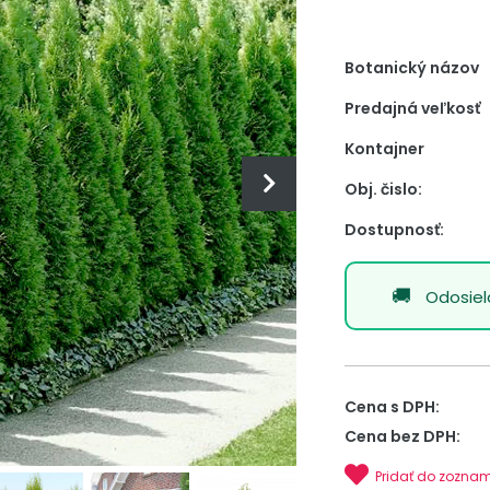
Botanický názov
Predajná veľkosť
Kontajner
Obj. čislo:
Dostupnosť:
Odosie
Cena s DPH:
Cena bez DPH:
Pridať do zozna