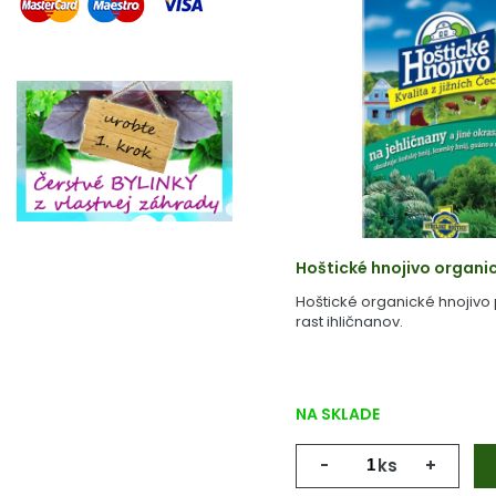
Hoštické hnojivo organi
Hoštické organické hnojivo
rast ihličnanov.
NA SKLADE
-
ks
+