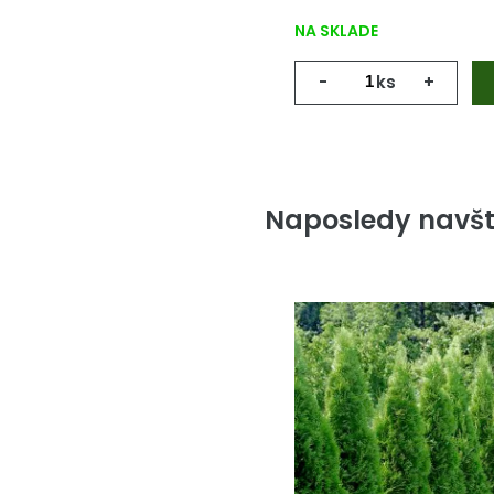
NA SKLADE
-
ks
+
Naposledy navšt