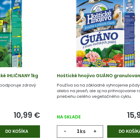
cké IHLIČNANY 1kg
Hoštické hnojivo GUÁNO granulovan
 podporuje zdravý
Používa sa na základné vyhnojenie pôdy 
alebo na jeseň, ale aj na prihnojovanie ra
priebehu celého vegetačného cyklu.
10,99 €
15,
NA SKLADE
-
ks
+
DO KOŠÍKA
DO KOŠÍK