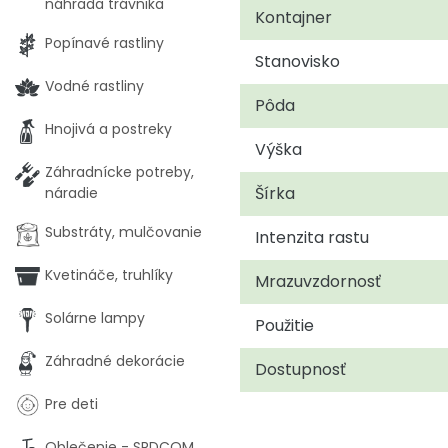
náhrada trávnika
Kontajner
Popínavé rastliny
Stanovisko
Vodné rastliny
Pôda
Hnojivá a postreky
Výška
Záhradnícke potreby,
Šírka
náradie
Substráty, mulčovanie
Intenzita rastu
Kvetináče, truhlíky
Mrazuvzdornosť
Solárne lampy
Použitie
Záhradné dekorácie
Dostupnosť
Pre deti
Oblečenie - SRDCOM