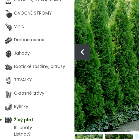
OVOCNÉ STROMY
Vinič
Drobné ovocie
Jahody
Exotické rastliny, citrusy
TRVALKY
Okrasné trávy
Bylinky
Živý plot
Ihličnatý
Listnatý