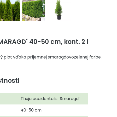
MARAGD´ 40-50 cm, kont. 2 l
ivý plot vďaka príjemnej smaragdovozelenej farbe.
tnosti
Thuja occidentalis ´Smaragd´
40-50 cm