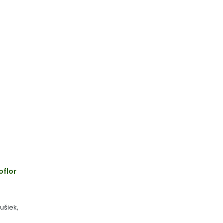
oflor
ušiek,