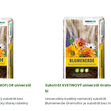
MOFLOR univerzál
Substrát KVETINOVÝ univerzál Gram
5l
ý substrát bez
Univerzálny kvalitný nemecký substrát
y starej rašeliny.
Blumenerde Gramoflor je substrát bez m
vyrobený z geologicky starej rašeliny.