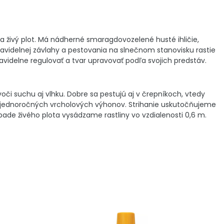
a živý plot. Má nádherné smaragdovozelené husté ihličie,
ravidelnej závlahy a pestovania na slnečnom stanovisku rastie
avidelne regulovať a tvar upravovať podľa svojich predstáv.
či suchu aj vlhku. Dobre sa pestujú aj v črepníkoch, vtedy
3/4 jednoročných vrcholových výhonov. Strihanie uskutočňujeme
rípade živého plota vysádzame rastliny vo vzdialenosti 0,6 m.