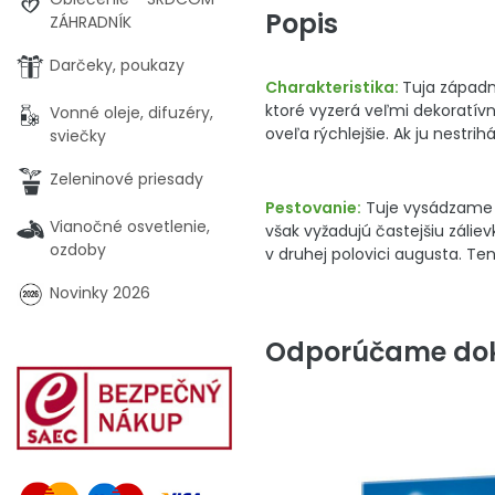
Popis
ZÁHRADNÍK
Darčeky, poukazy
Charakteristika:
Tuja západn
ktoré vyzerá veľmi dekoratívn
Vonné oleje, difuzéry,
oveľa rýchlejšie. Ak ju nestr
sviečky
Zeleninové priesady
Pestovanie:
Tuje vysádzame do
Vianočné osvetlenie,
však vyžadujú častejšiu zálie
ozdoby
v druhej polovici augusta. Ten
Novinky 2026
Odporúčame dok