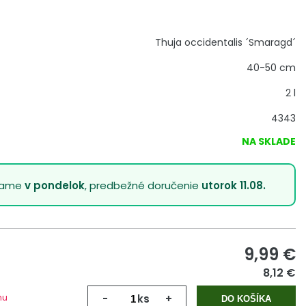
Thuja occidentalis ´Smaragd´
40-50 cm
2 l
4343
NA SKLADE
lame
v pondelok
, predbežné doručenie
utorok 11.08.
9,99
€
8,12 €
mu
-
ks
+
DO KOŠÍKA