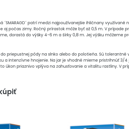
á ´SMARAGD´ patrí medzi najpoužívanejšie ihličnany využívané n
e aj počas zimy. Ročný prírastok môže byť až 0,5 m. V prípade p
iháme, dorastá do výšky 4-6 m a šírky 0,8 m. Jej výšku môžeme pr
 priepustnej pôdy na slnko alebo do polotieňa. Sú tolerantné vo
vku a intenzívne hnojenie. Na jar je vhodné mierne pristrihnúť 
to úkon priaznivo vplýva na zahusťovanie a vitalitu rastliny. V p
úpiť