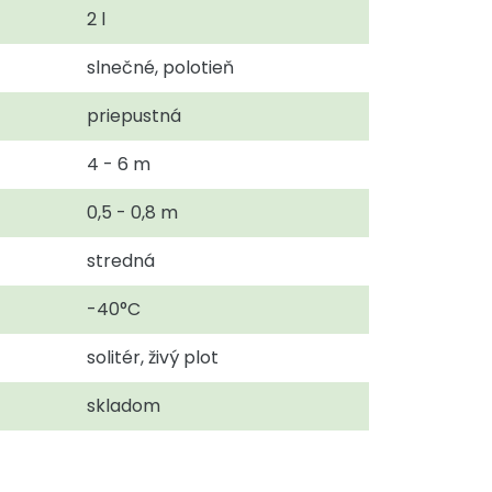
2 l
slnečné, polotieň
priepustná
4 - 6 m
0,5 - 0,8 m
stredná
-40°C
solitér, živý plot
skladom