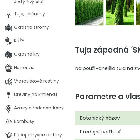
Jedlý živý plot
Tuje, ihličnany
Okrasné stromy
RUŽE
Tuja západná ´S
Okrasné kry
Hortenzie
Najpoužívanejšia tuja na ž
Vresoviskové rastliny
Parametre a vlas
Dreviny na kmienku
Azalky a rododendróny
Botanický názov
Bambusy
Predajná veľkosť
Pôdopokryvné rastliny,