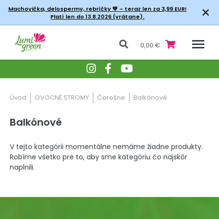
×
Machovička, delospermy, rebríčky
💚 – teraz len za 3,99 EUR!
Platí len do 13.8.2026 (vrátane).
0,00 €
Úvod
OVOCNÉ STROMY
Čerešne
Balkónové
Balkónové
V tejto kategórii momentálne nemáme žiadne produkty.
Robíme všetko pre to, aby sme kategóriu čo najskôr
naplnili.