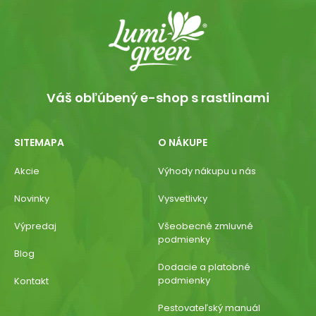
Váš obľúbený e-shop s rastlinami
SITEMAPA
O NÁKUPE
Akcie
Výhody nákupu u nás
Novinky
Vysvetlivky
Výpredaj
Všeobecné zmluvné
podmienky
Blog
Dodacie a platobné
podmienky
Kontakt
Pestovateľský manuál