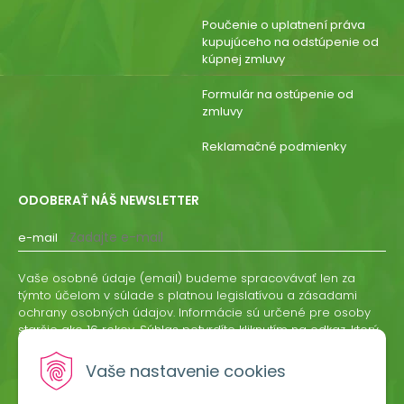
Poučenie o uplatnení práva
kupujúceho na odstúpenie od
kúpnej zmluvy
Formulár na ostúpenie od
zmluvy
Reklamačné podmienky
ODOBERAŤ NÁŠ NEWSLETTER
e-mail
Vaše osobné údaje (email) budeme spracovávať len za
týmto účelom v súlade s platnou legislatívou a zásadami
ochrany osobných údajov. Informácie sú určené pre osoby
staršie ako 16 rokov. Súhlas potvrdíte kliknutím na odkaz, ktorý
vám pošleme na váš email. Súhlas môžete kedykoľvek
odvolať písomne, emailom alebo kliknutím na odkaz z
Vaše nastavenie cookies
ktoréhokoľvek informačného emailu.