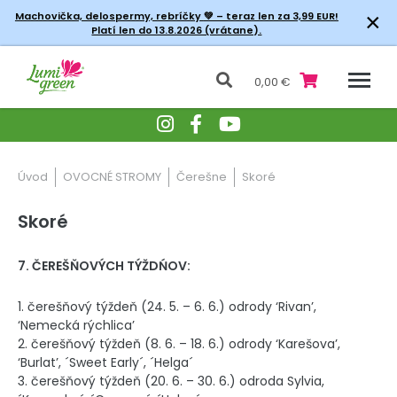
×
Machovička, delospermy, rebríčky
💚 – teraz len za 3,99 EUR!
Platí len do 13.8.2026 (vrátane).
0,00 €
Úvod
OVOCNÉ STROMY
Čerešne
Skoré
Skoré
7. ČEREŠŇOVÝCH TÝŽDŃOV:
1. čerešňový týždeň (24. 5. – 6. 6.) odrody ‘Rivan’,
‘Nemecká rýchlica’
2. čerešňový týždeň (8. 6. – 18. 6.) odrody ‘Karešova’,
‘Burlat’, ´Sweet Early´, ´Helga´
3. čerešňový týždeň (20. 6. – 30. 6.) odroda Sylvia,