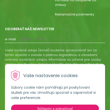
Formulár na ostúpenie od
zmluvy
Reklamačné podmienky
ODOBERAŤ NÁŠ NEWSLETTER
e-mail
Vaše osobné údaje (email) budeme spracovávať len za
týmto účelom v súlade s platnou legislatívou a zásadami
ochrany osobných údajov. Informácie sú určené pre osoby
staršie ako 16 rokov. Súhlas potvrdíte kliknutím na odkaz, ktorý
vám pošleme na váš email. Súhlas môžete kedykoľvek
odvolať písomne, emailom alebo kliknutím na odkaz z
Vaše nastavenie cookies
ktoréhokoľvek informačného emailu.
Súbory cookie nám pomáhajú pri poskytovaní
ODOBERAŤ
služieb pre vás. Umožňujú spoznať a zapamätať si
vaše preferencie.
Lumigreen, s.r.o.
Súhlasím a pokračovať