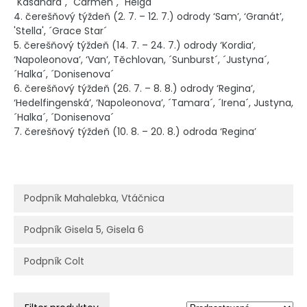
´Kasandra´, ´Carmen´, ´Helga´
4. čerešňový týždeň (2. 7. – 12. 7.) odrody ‘Sam’, ‘Granát’,
'Stella', ´Grace Star´
5. čerešňový týždeň (14. 7. – 24. 7.) odrody ‘Kordia’,
‘Napoleonova’, ‘Van’, Těchlovan, ´Sunburst´, ´Justyna´,
´Halka´, ´Donisenova´
6. čerešňový týždeň (26. 7. – 8. 8.) odrody ‘Regina’,
‘Hedelfingenská’, ‘Napoleonova’, ´Tamara´, ´Irena´, Justyna,
´Halka´, ´Donisenova´
7. čerešňový týždeň (10. 8. – 20. 8.) odroda ‘Regina’
Podpník Mahalebka, Vtáčnica
Podpník Gisela 5, Gisela 6
Podpník Colt