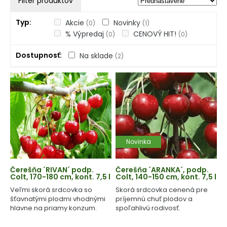
Filter produktov
Typ
Akcie
Novinky
(0)
(1)
% Výpredaj
CENOVÝ HIT!
(0)
(0)
Dostupnosť
Na sklade
(2)
Novinka
Čerešňa ´RIVAN´ podp.
Čerešňa ´ARANKA´, podp.
Colt, 170-180 cm, kont. 7,5 l
Colt, 140-150 cm, kont. 7,5 l
Veľmi skorá srdcovka so
Skorá srdcovka cenená pre
šťavnatými plodmi vhodnými
príjemnú chuť plodov a
hlavne na priamy konzum.
spoľahlivú rodivosť.