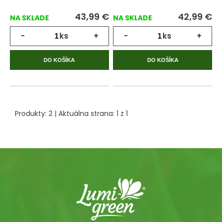
43,99
€
42,99
€
NA SKLADE
NA SKLADE
-
ks
+
-
ks
+
DO KOŠÍKA
DO KOŠÍKA
Produkty:
2
| Aktuálna strana:
1
z
1