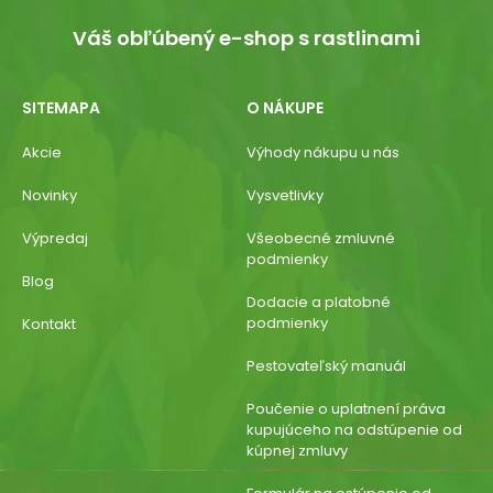
Váš obľúbený e-shop s rastlinami
SITEMAPA
O NÁKUPE
Akcie
Výhody nákupu u nás
Novinky
Vysvetlivky
Výpredaj
Všeobecné zmluvné
podmienky
Blog
Dodacie a platobné
podmienky
Kontakt
Pestovateľský manuál
Poučenie o uplatnení práva
kupujúceho na odstúpenie od
kúpnej zmluvy