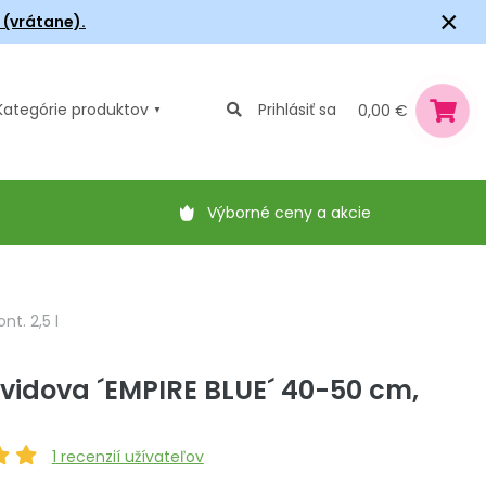
×
6 (vrátane).
Kategórie
produktov
Prihlásiť sa
0,00 €
Výborné ceny a akcie
t. 2,5 l
vidova ´EMPIRE BLUE´ 40-50 cm,
1
recenzií užívateľov