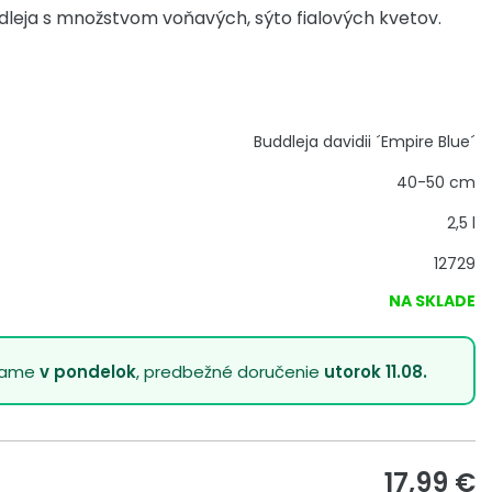
dleja s množstvom voňavých, sýto fialových kvetov.
Buddleja davidii ´Empire Blue´
40-50 cm
2,5 l
12729
NA SKLADE
lame
v pondelok
, predbežné doručenie
utorok 11.08.
17,99
€