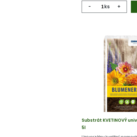
-
ks
+
Substrát KVETINOVÝ univ
5l
Univerzálny kvalitný nemeck