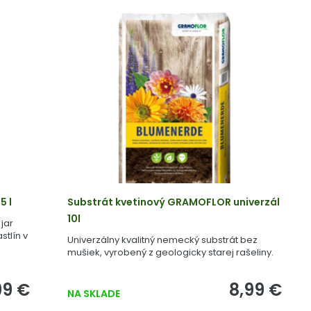
5 l
Substrát kvetinový GRAMOFLOR univerzál
10l
jar
stlín v
Univerzálny kvalitný nemecký substrát bez
mušiek, vyrobený z geologicky starej rašeliny.
99 €
8,99 €
NA SKLADE