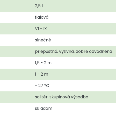
2,5 l
fialová
VI - IX
slnečné
priepustná, výživná, dobre odvodnená
1,5 - 2 m
1 - 2 m
- 27 °C
solitér, skupinová výsadba
skladom