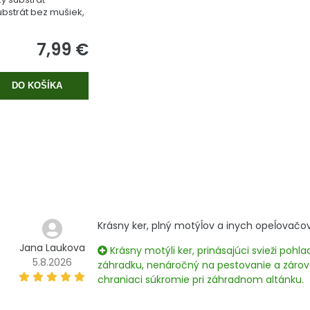
bstrát bez mušiek,
 rašeliny.
7,99 €
DO KOŠÍKA
Krásny ker, plný motýĺov a inych opeĺovačov
Jana Laukova
Krásny motýli ker, prinásajúci svieži pohla
5.8.2026
záhradku, nenáročný na pestovanie a záro
chraniaci súkromie pri záhradnom altánku.