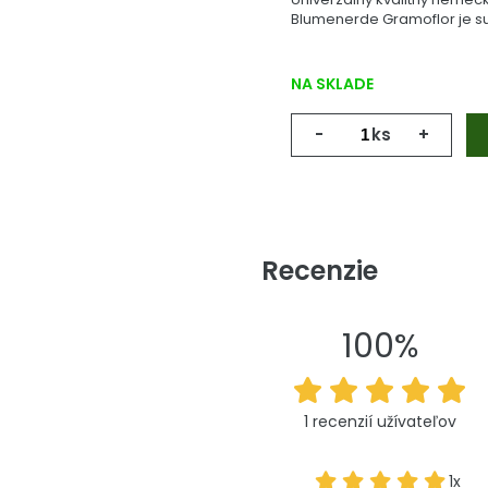
Blumenerde Gramoflor je su
vyrobený z geologicky starej
NA SKLADE
-
ks
+
Recenzie
100%
1 recenzií užívateľov
1x