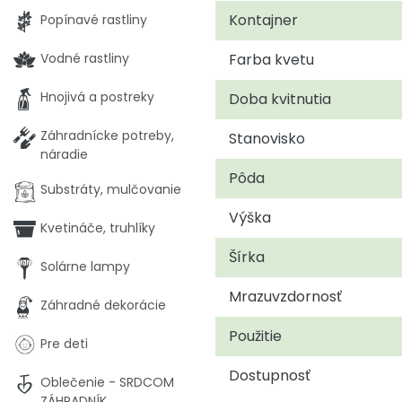
Kontajner
Popínavé rastliny
Vodné rastliny
Farba kvetu
Hnojivá a postreky
Doba kvitnutia
Záhradnícke potreby,
Stanovisko
náradie
Pôda
Substráty, mulčovanie
Výška
Kvetináče, truhlíky
Šírka
Solárne lampy
Mrazuvzdornosť
Záhradné dekorácie
Použitie
Pre deti
Dostupnosť
Oblečenie - SRDCOM
ZÁHRADNÍK