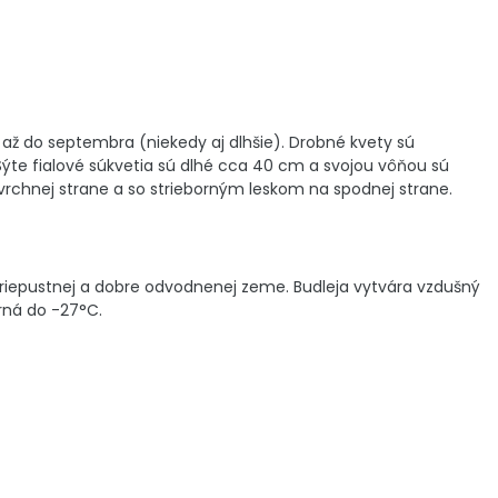
až do septembra (niekedy aj dlhšie). Drobné kvety sú
Sýte fialové súkvetia sú dlhé cca 40 cm a svojou vôňou sú
vrchnej strane a so strieborným leskom na spodnej strane.
priepustnej a dobre odvodnenej zeme. Budleja vytvára vzdušný
rná do -27°C.