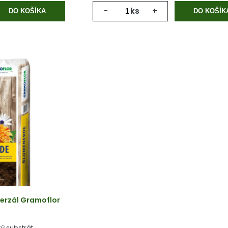
-
ks
+
DO KOŠÍKA
DO KOŠÍK
erzál Gramoflor
ý substrát