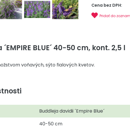
Cena bez DPH:
Pridať do zozna
 ´EMPIRE BLUE´ 40-50 cm, kont. 2,5 l
nožstvom voňavých, sýto fialových kvetov.
tnosti
Buddleja davidii ´Empire Blue´
40-50 cm