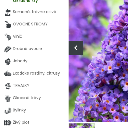
Okrasné kry
Semená, trávne osivá
OVOCNÉ STROMY
Vinič
Drobné ovocie
Jahody
Exotické rastliny, citrusy
TRVALKY
Okrasné trávy
Bylinky
Živý plot