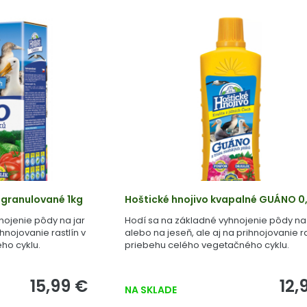
 granulované 1kg
Hoštické hnojivo kvapalné GUÁNO 0,
nojenie pôdy na jar
Hodí sa na základné vyhnojenie pôdy na 
ihnojovanie rastlín v
alebo na jeseň, ale aj na prihnojovanie ra
ho cyklu.
priebehu celého vegetačného cyklu.
15,99 €
12,
NA SKLADE