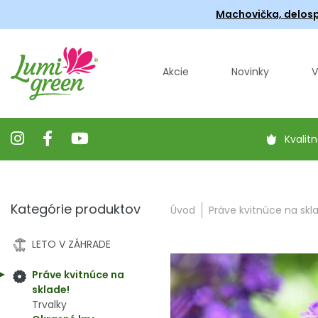
Machovička, delosp
Akcie
Novinky
V
Kvalitn
Kategórie produktov
Úvod
Práve kvitnúce na skl
LETO V ZÁHRADE
Práve kvitnúce na
sklade!
Trvalky