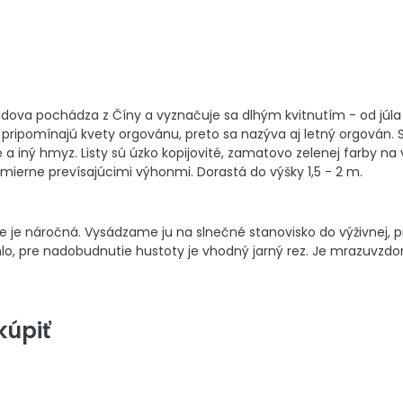
dova pochádza z Číny a vyznačuje sa dlhým kvitnutím - od júla 
 pripomínajú kvety orgovánu, preto sa nazýva aj letný orgován. 
 iný hmyz. Listy sú úzko kopijovité, zamatovo zelenej farby na 
 mierne prevísajúcimi výhonmi. Dorastá do výšky 1,5 - 2 m.
e je náročná. Vysádzame ju na slnečné stanovisko do výživnej, 
hlo, pre nadobudnutie hustoty je vhodný jarný rez. Je mrazuvzdo
úpiť