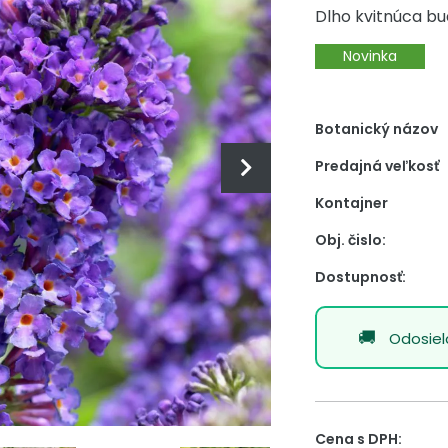
Dlho kvitnúca bu
Novinka
Botanický názov
Predajná veľkosť
Kontajner
Obj. čislo:
Dostupnosť:
Odosie
Cena s DPH: