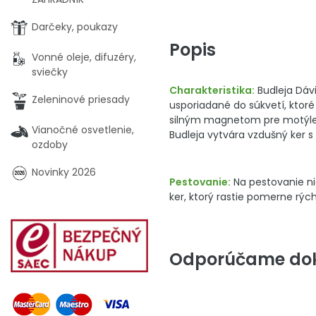
Darčeky, poukazy
Popis
Vonné oleje, difuzéry,
sviečky
Charakteristika:
Budleja Dávi
Zeleninové priesady
usporiadané do súkvetí, ktoré
silným magnetom pre motýle a
Vianočné osvetlenie,
Budleja vytvára vzdušný ker s
ozdoby
Novinky 2026
Pestovanie:
Na pestovanie ni
ker, ktorý rastie pomerne rýc
Odporúčame dok