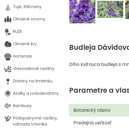
Tuje, ihličnany
Okrasné stromy
RUŽE
Okrasné kry
Budleja Dávidova
Hortenzie
Dlho kvitnúca budleja s m
Vresoviskové rastliny
Dreviny na kmienku
Parametre a vlas
Azalky a rododendróny
Bambusy
Botanický názov
Pôdopokryvné rastliny,
Predajná veľkosť
náhrada trávnika