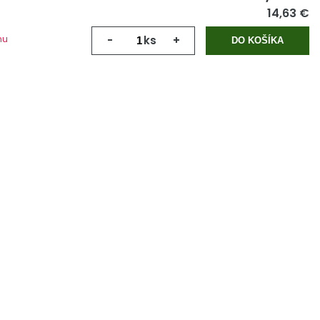
14,63 €
mu
-
ks
+
DO KOŠÍKA