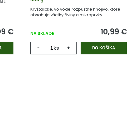
 ALU
Kryštalické, vo vode rozpustné hnojivo, ktoré
obsahuje všetky živiny a mikroprvky.
99 €
10,99 €
NA SKLADE
-
ks
+
A
DO KOŠÍKA