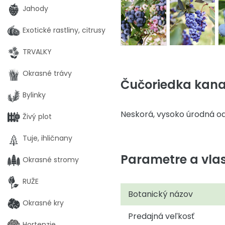
Jahody
Exotické rastliny, citrusy
TRVALKY
Okrasné trávy
Čučoriedka kana
Bylinky
Neskorá, vysoko úrodná od
Živý plot
Tuje, ihličnany
Parametre a vlas
Okrasné stromy
RUŽE
Botanický názov
Okrasné kry
Predajná veľkosť
Hortenzie