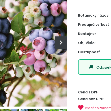
Botanický názov
Predajná veľkosť
Kontajner
Obj. čislo:
Dostupnosť:
Odosie
Cena s DPH:
Cena bez DPH:
Pridať do zozna