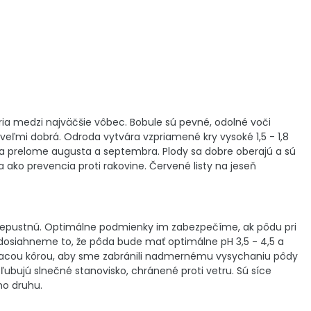
ia medzi najväčšie vôbec. Bobule sú pevné, odolné voči
eľmi dobrá. Odroda vytvára vzpriamené kry vysoké 1,5 - 1,8
na prelome augusta a septembra. Plody sa dobre oberajú a sú
ako prevencia proti rakovine. Červené listy na jeseň
riepustnú. Optimálne podmienky im zabezpečíme, ak pôdu pri
dosiahneme to, že pôda bude mať optimálne pH 3,5 - 4,5 a
vacou kôrou, aby sme zabránili nadmernému vysychaniu pôdy
bujú slnečné stanovisko, chránené proti vetru. Sú síce
ho druhu.