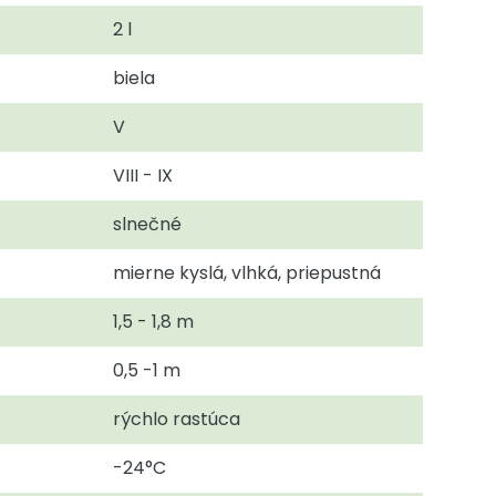
2 l
biela
V
VIII - IX
slnečné
mierne kyslá, vlhká, priepustná
1,5 - 1,8 m
0,5 -1 m
rýchlo rastúca
-24°C