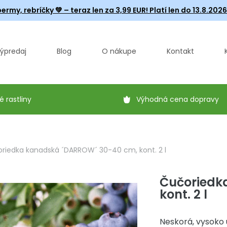
ermy, rebríčky
💚 – teraz len za 3,99 EUR! Platí len do 13.8.202
ýpredaj
Blog
O nákupe
Kontakt
é rastliny
Výhodná cena dopravy
riedka kanadská ´DARROW´ 30-40 cm, kont. 2 l
Čučoriedk
kont. 2 l
Neskorá, vysoko 