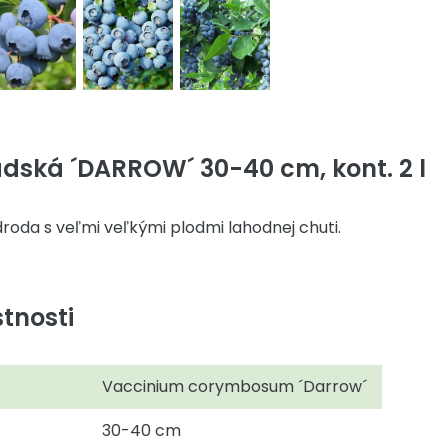
dská ´DARROW´ 30-40 cm, kont. 2 l
roda s veľmi veľkými plodmi lahodnej chuti.
tnosti
Vaccinium corymbosum ´Darrow´
30-40 cm