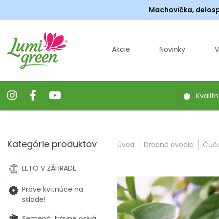
Machovička, delosp
Akcie
Novinky
V
Kvalitn
Kategórie produktov
Úvod
Drobné ovocie
Čučo
LETO V ZÁHRADE
Práve kvitnúce na
sklade!
Semená, trávne osivá