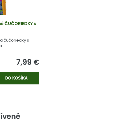
né ČUČORIEDKY s
na čučoriedky s
a.
7,99 €
DO KOŠÍKA
ívené