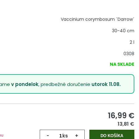
Vaccinium corymbosum ´Darrow´
30-40 cm
2 l
0308
NA SKLADE
lame
v pondelok
, predbežné doručenie
utorok 11.08.
16,99
€
13,81 €
mu
-
ks
+
DO KOŠÍKA