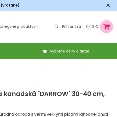
×
6 (vrátane).
Kategórie
produktov
Prihlásiť sa
0,00 €
Výborné ceny a akcie
a kanadská ´DARROW´ 30-40 cm,
úrodná odroda s veľmi veľkými plodmi lahodnej chuti.