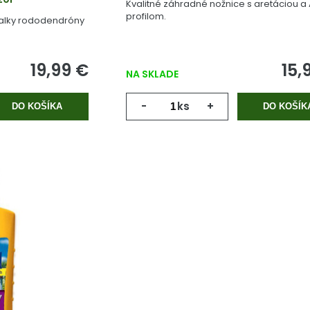
Kvalitné záhradné nožnice s aretáciou a
profilom.
zalky rododendróny
19,99 €
15,
NA SKLADE
-
ks
+
DO KOŠÍKA
DO KOŠÍK