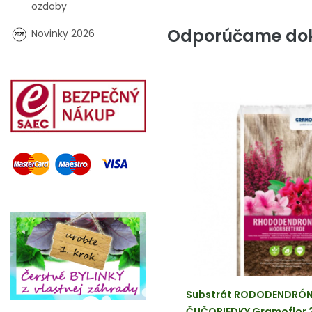
ozdoby
Odporúčame dok
Novinky 2026
Substrát RODODENDRÓNY
ČUČORIEDKY Gramoflor 