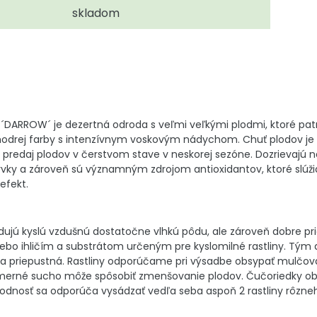
skladom
´DARROW´ je dezertná odroda s veľmi veľkými plodmi, ktoré patr
omodrej farby s intenzívnym voskovým nádychom. Chuť plodov je v
 predaj plodov v čerstvom stave v neskorej sezóne. Dozrievajú 
ky a zároveň sú významným zdrojom antioxidantov, ktoré slúžia 
efekt.
ujú kyslú vzdušnú dostatočne vlhkú pôdu, ale zároveň dobre p
bo ihličím a substrátom určeným pre kyslomilné rastliny. Tým 
 a priepustná. Rastliny odporúčame pri výsadbe obsypať mulčo
merné sucho môže spôsobiť zmenšovanie plodov. Čučoriedky obľu
rodnosť sa odporúča vysádzať vedľa seba aspoň 2 rastliny rôzne