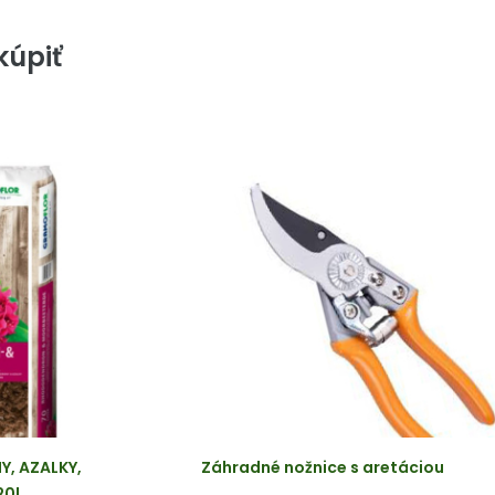
úpiť
, AZALKY,
Záhradné nožnice s aretáciou
20l