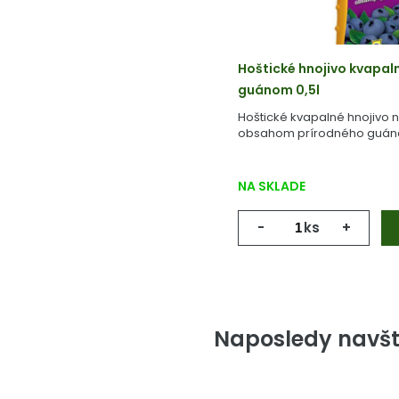
Hoštické hnojivo kvapal
guánom 0,5l
Hoštické kvapalné hnojivo 
obsahom prírodného guán
NA SKLADE
-
ks
+
Naposledy navšt