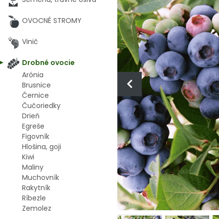
OVOCNÉ STROMY
Vinič
Drobné ovocie
Arónia
Brusnice
Černice
Čučoriedky
Drieň
Egreše
Figovník
Hlošina, goji
Kiwi
Maliny
Muchovník
Rakytník
Ríbezle
Zemolez