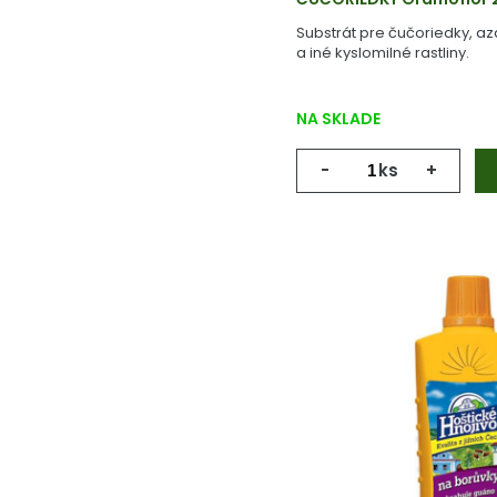
Substrát pre čučoriedky, a
a iné kyslomilné rastliny.
NA SKLADE
-
ks
+