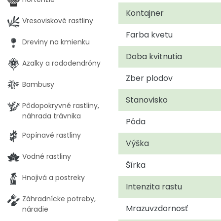
Kontajner
Vresoviskové rastliny
Farba kvetu
Dreviny na kmienku
Doba kvitnutia
Azalky a rododendróny
Zber plodov
Bambusy
Stanovisko
Pôdopokryvné rastliny,
náhrada trávnika
Pôda
Popínavé rastliny
Výška
Vodné rastliny
Šírka
Hnojivá a postreky
Intenzita rastu
Záhradnícke potreby,
Mrazuvzdornosť
náradie