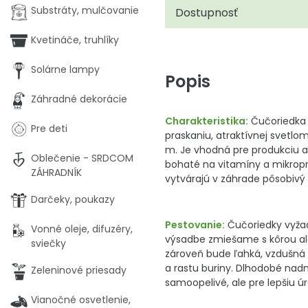
Substráty, mulčovanie
Dostupnosť
Kvetináče, truhlíky
Solárne lampy
Popis
Záhradné dekorácie
Charakteristika:
Čučoriedka 
Pre deti
praskaniu, atraktívnej svetl
m. Je vhodná pre produkciu a
Oblečenie - SRDCOM
bohaté na vitamíny a mikroprv
ZÁHRADNÍK
vytvárajú v záhrade pôsobivý 
Darčeky, poukazy
Pestovanie:
Čučoriedky vyžad
Vonné oleje, difuzéry,
výsadbe zmiešame s kôrou ale
sviečky
zároveň bude ľahká, vzdušná
a rastu buriny. Dlhodobé nad
Zeleninové priesady
samoopelivé, ale pre lepšiu ú
Vianočné osvetlenie,