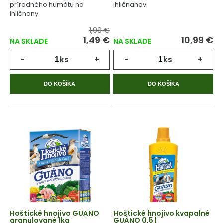
prírodného humátu na
ihličnanov.
ihličnany.
1,99 €
1,49 €
10,99 €
NA SKLADE
NA SKLADE
-
ks
+
-
ks
+
DO KOŠÍKA
DO KOŠÍKA
Hoštické hnojivo GUÁNO
Hoštické hnojivo kvapalné
granulované 1kg
GUÁNO 0,5 l