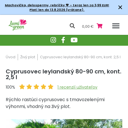
×
Machovička, delospermy, rebríčky
💚 – teraz len za 3,99 EUR!
Platí len do 13.8.2026 (vrátane).
0,00 €
Úvod
Živý plot
Cyprusovec leylandský 80-90 cm, kont. 2,5 l
Cyprusovec leylandský 80-90 cm, kont.
2,5 l
100%
1
recenzií užívateľov
Rýchlo rastúci cyprusovec s tmavozelenými
výhonmi, vhodný na živý plot.