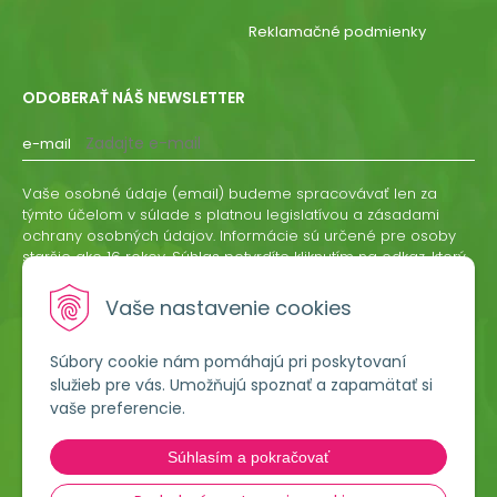
Reklamačné podmienky
ODOBERAŤ NÁŠ NEWSLETTER
e-mail
Vaše osobné údaje (email) budeme spracovávať len za
týmto účelom v súlade s platnou legislatívou a zásadami
ochrany osobných údajov. Informácie sú určené pre osoby
staršie ako 16 rokov. Súhlas potvrdíte kliknutím na odkaz, ktorý
vám pošleme na váš email. Súhlas môžete kedykoľvek
odvolať písomne, emailom alebo kliknutím na odkaz z
Vaše nastavenie cookies
ktoréhokoľvek informačného emailu.
Súbory cookie nám pomáhajú pri poskytovaní
ODOBERAŤ
služieb pre vás. Umožňujú spoznať a zapamätať si
vaše preferencie.
Lumigreen, s.r.o.
Súhlasím a pokračovať
Hradská 535