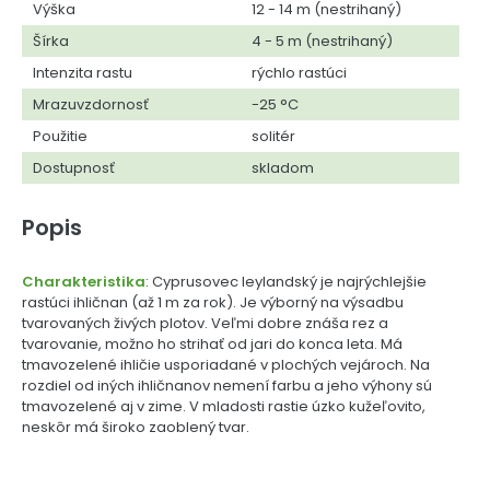
Výška
12 - 14 m (nestrihaný)
Šírka
4 - 5 m (nestrihaný)
Intenzita rastu
rýchlo rastúci
Mrazuvzdornosť
-25 °C
Použitie
solitér
Dostupnosť
skladom
Popis
Charakteristika
: Cyprusovec leylandský je najrýchlejšie
rastúci ihličnan (až 1 m za rok). Je výborný na výsadbu
tvarovaných živých plotov. Veľmi dobre znáša rez a
tvarovanie, možno ho strihať od jari do konca leta. Má
tmavozelené ihličie usporiadané v plochých vejároch. Na
rozdiel od iných ihličnanov nemení farbu a jeho výhony sú
tmavozelené aj v zime. V mladosti rastie úzko kužeľovito,
neskôr má široko zaoblený tvar.