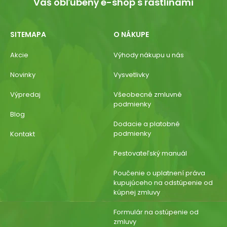
Váš obľúbený e-shop s rastlinami
SITEMAPA
O NÁKUPE
Akcie
Výhody nákupu u nás
Novinky
Vysvetlivky
Výpredaj
Všeobecné zmluvné
podmienky
Blog
Dodacie a platobné
podmienky
Kontakt
Pestovateľský manuál
Poučenie o uplatnení práva
kupujúceho na odstúpenie od
kúpnej zmluvy
Formulár na ostúpenie od
zmluvy