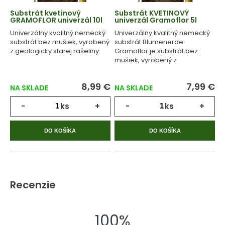
Substrát kvetinový
Substrát KVETINOVÝ
GRAMOFLOR univerzál 10l
univerzál Gramoflor 5l
Univerzálny kvalitný nemecký
Univerzálny kvalitný nemecký
substrát bez mušiek, vyrobený
substrát Blumenerde
z geologicky starej rašeliny.
Gramoflor je substrát bez
mušiek, vyrobený z
geologicky starej rašeliny.
8,99 €
7,99 €
NA SKLADE
NA SKLADE
-
ks
+
-
ks
+
DO KOŠÍKA
DO KOŠÍKA
Recenzie
100%