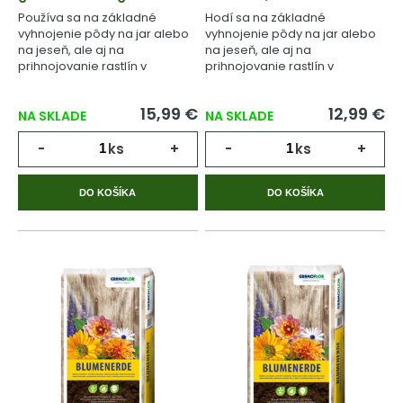
Používa sa na základné
Hodí sa na základné
vyhnojenie pôdy na jar alebo
vyhnojenie pôdy na jar alebo
na jeseň, ale aj na
na jeseň, ale aj na
prihnojovanie rastlín v
prihnojovanie rastlín v
priebehu celého
priebehu celého
vegetačného cyklu.
vegetačného cyklu.
15,99 €
12,99 €
NA SKLADE
NA SKLADE
-
ks
+
-
ks
+
DO KOŠÍKA
DO KOŠÍKA