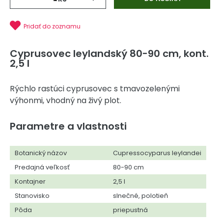
Pridať do zoznamu
Cyprusovec leylandský 80-90 cm, kont.
2,5 l
Rýchlo rastúci cyprusovec s tmavozelenými
výhonmi, vhodný na živý plot.
Parametre a vlastnosti
Botanický názov
Cupressocyparus leylandei
Predajná veľkosť
80-90 cm
Kontajner
2,5 l
Stanovisko
slnečné, polotieň
Pôda
priepustná