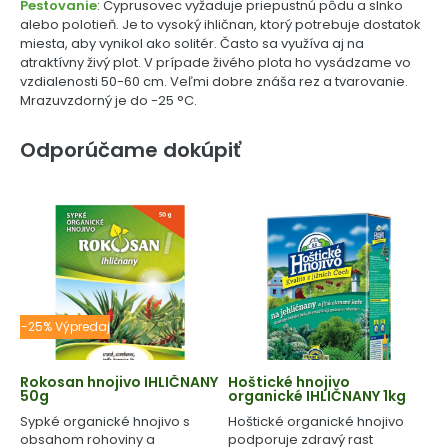
Pestovanie
: Cyprusovec vyžaduje priepustnú pôdu a slnko
alebo polotieň. Je to vysoký ihličnan, ktorý potrebuje dostatok
miesta, aby vynikol ako solitér. Často sa využíva aj na
atraktívny živý plot. V prípade živého plota ho vysádzame vo
vzdialenosti 50-60 cm. Veľmi dobre znáša rez a tvarovanie.
Mrazuvzdorný je do -25 °C.
Odporúčame dokúpiť
-25% Výpredaj
Rokosan hnojivo IHLIČNANY
Hoštické hnojivo
50g
organické IHLIČNANY 1kg
Sypké organické hnojivo s
Hoštické organické hnojivo
obsahom rohoviny a
podporuje zdravý rast