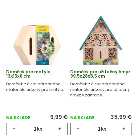
Domček pre motýle,
Domček pre užitočný hmyz
13x15x6 cm
39,5x28x8,5 cm
Domček z čisto prírodného
Domček z čisto prírodného
materiálu určený pre motýle.
materiálu určený pre užitočný
hmyz v záhrade.
9,99
€
35,99
€
NA SKLADE
NA SKLADE
-
ks
+
-
ks
+