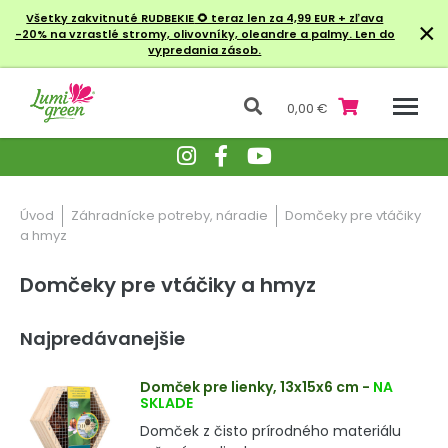
Všetky zakvitnuté RUDBEKIE
🌻 teraz len za 4,99 EUR + zľava
×
-20% na vzrastlé stromy, olivovníky, oleandre a palmy. Len do
vypredania zásob.
0,00 €
Úvod
Záhradnícke potreby, náradie
Domčeky pre vtáčiky
a hmyz
Domčeky pre vtáčiky a hmyz
Najpredávanejšie
Domček pre lienky, 13x15x6 cm
-
NA
SKLADE
Domček z čisto prírodného materiálu