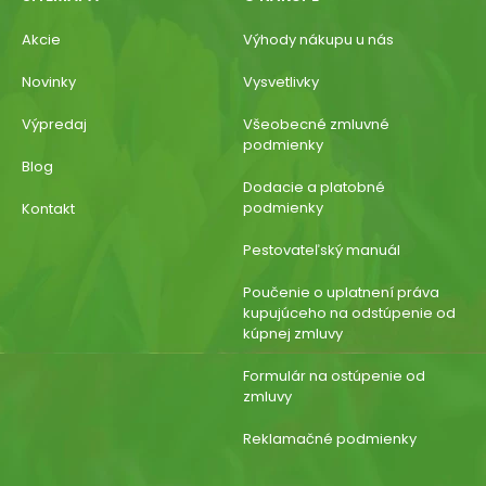
Akcie
Výhody nákupu u nás
Novinky
Vysvetlivky
Výpredaj
Všeobecné zmluvné
podmienky
Blog
Dodacie a platobné
podmienky
Kontakt
Pestovateľský manuál
Poučenie o uplatnení práva
kupujúceho na odstúpenie od
kúpnej zmluvy
Formulár na ostúpenie od
zmluvy
Reklamačné podmienky