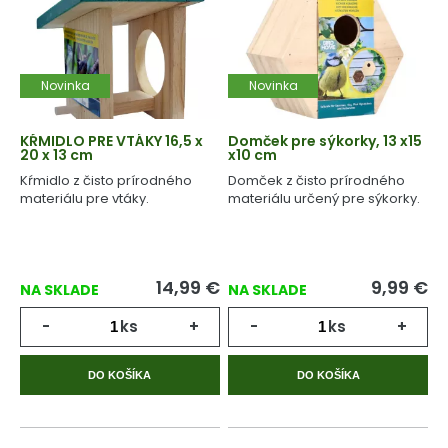
Novinka
Novinka
KŔMIDLO PRE VTÁKY 16,5 x
Domček pre sýkorky, 13 x15
20 x 13 cm
x10 cm
Kŕmidlo z čisto prírodného
Domček z čisto prírodného
materiálu pre vtáky.
materiálu určený pre sýkorky.
14,99
€
9,99
€
NA SKLADE
NA SKLADE
-
ks
+
-
ks
+
DO KOŠÍKA
DO KOŠÍKA