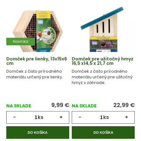
Novinka
Domček pre lienky, 13x15x6
Domček pre užitočný hmyz
cm
16,5 x14,5 x 21,7 cm
Domček z čisto prírodného
Domček z čisto prírodného
materiálu určený pre lienky.
materiálu určený pre užitočný
hmyz v záhrade.
9,99
€
22,99
€
NA SKLADE
NA SKLADE
-
ks
+
-
ks
+
DO KOŠÍKA
DO KOŠÍKA