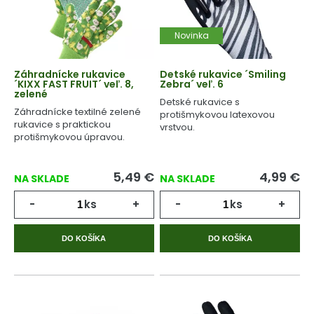
Novinka
Záhradnícke rukavice
Detské rukavice ´Smiling
´KIXX FAST FRUIT´ veľ. 8,
Zebra´ veľ. 6
zelené
Detské rukavice s
Záhradnícke textilné zelené
protišmykovou latexovou
rukavice s praktickou
vrstvou.
protišmykovou úpravou.
5,49
€
4,99
€
NA SKLADE
NA SKLADE
-
ks
+
-
ks
+
DO KOŠÍKA
DO KOŠÍKA