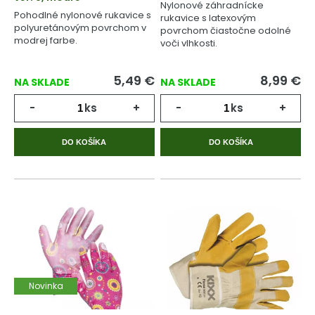
Nylonové záhradnícke
Pohodlné nylonové rukavice s
rukavice s latexovým
polyuretánovým povrchom v
povrchom čiastočne odolné
modrej farbe.
voči vlhkosti.
5,49
€
8,99
€
NA SKLADE
NA SKLADE
-
ks
+
-
ks
+
DO KOŠÍKA
DO KOŠÍKA
Novinka