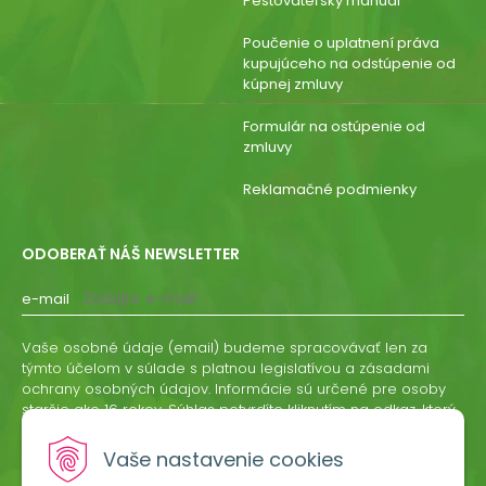
Pestovateľský manuál
Poučenie o uplatnení práva
kupujúceho na odstúpenie od
kúpnej zmluvy
Formulár na ostúpenie od
zmluvy
Reklamačné podmienky
ODOBERAŤ NÁŠ NEWSLETTER
e-mail
Vaše osobné údaje (email) budeme spracovávať len za
týmto účelom v súlade s platnou legislatívou a zásadami
ochrany osobných údajov. Informácie sú určené pre osoby
staršie ako 16 rokov. Súhlas potvrdíte kliknutím na odkaz, ktorý
vám pošleme na váš email. Súhlas môžete kedykoľvek
odvolať písomne, emailom alebo kliknutím na odkaz z
Vaše nastavenie cookies
ktoréhokoľvek informačného emailu.