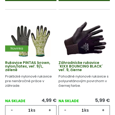
Novinka
Rukavice PINTAIL brown,
Záhradnícke rukavice
nylon/latex, veľ. 9/L,
´KIXX BOUNCING BLACK´
zelené
veľ. 9, čierne
Praktické nylonové rukavice
Pohodlné nylonové rukavice s
pre nenáročné práce v
polyuretánovým povrchom v
záhrade.
čiernej farbe.
4,99
€
5,99
€
NA SKLADE
NA SKLADE
-
ks
+
-
ks
+