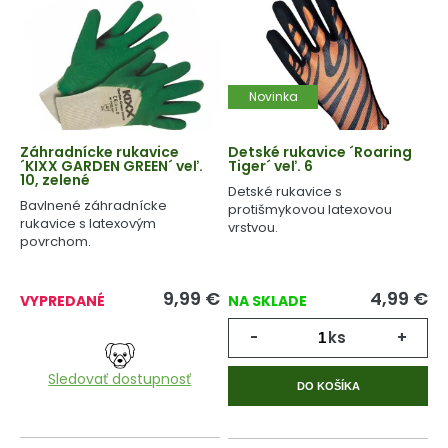
Novinka
Záhradnícke rukavice
Detské rukavice ´Roaring
´KIXX GARDEN GREEN´ veľ.
Tiger´ veľ. 6
10, zelené
Detské rukavice s
Bavlnené záhradnícke
protišmykovou latexovou
rukavice s latexovým
vrstvou.
povrchom.
9,99
€
4,99
€
VYPREDANÉ
NA SKLADE
-
ks
+
Sledovať dostupnosť
DO KOŠÍKA