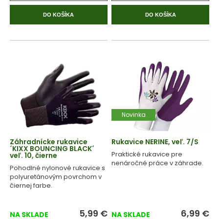
DO KOŠÍKA
DO KOŠÍKA
Novinka
Záhradnícke rukavice
Rukavice NERINE, veľ. 7/S
´KIXX BOUNCING BLACK´
Praktické rukavice pre
veľ. 10, čierne
nenáročné práce v záhrade.
Pohodlné nylonové rukavice s
polyuretánovým povrchom v
čiernej farbe.
5,99
€
6,99
€
NA SKLADE
NA SKLADE