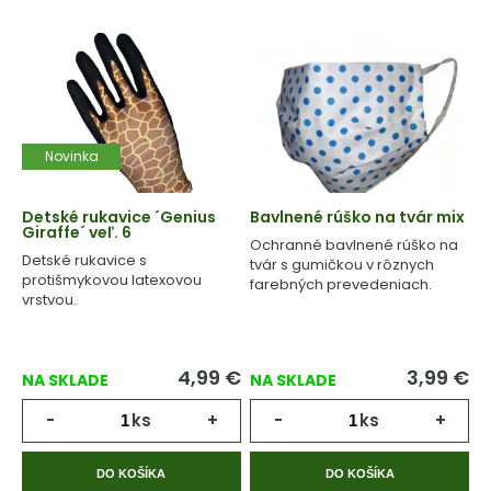
Novinka
Detské rukavice ´Genius
Bavlnené rúško na tvár mix
Giraffe´ veľ. 6
Ochranné bavlnené rúško na
Detské rukavice s
tvár s gumičkou v rôznych
protišmykovou latexovou
farebných prevedeniach.
vrstvou.
4,99
€
3,99
€
NA SKLADE
NA SKLADE
-
ks
+
-
ks
+
DO KOŠÍKA
DO KOŠÍKA