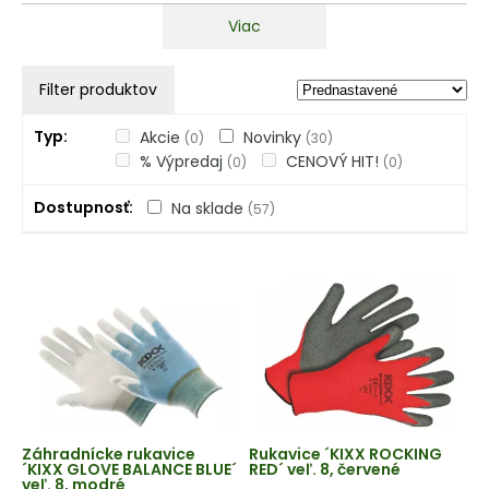
Viac
Filter produktov
Typ
Akcie
Novinky
(0)
(30)
% Výpredaj
CENOVÝ HIT!
(0)
(0)
Dostupnosť
Na sklade
(57)
Záhradnícke rukavice
Rukavice ´KIXX ROCKING
´KIXX GLOVE BALANCE BLUE´
RED´ veľ. 8, červené
veľ. 8, modré