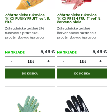
Záhradnícke rukavice
Záhradnícke rukavice
´KIXX FUNKY FRUIT´ veľ. 8,
´KIXX FRESH FRUIT´ veľ. 8,
žlté
červeno biele
Záhradnícke textilné žlté
Záhradnícke textilné
rukavice s praktickou
červenobiele rukavice s
protišmykovou úpravou.
protišmykovou úpravou.
5,49
€
5,49
€
NA SKLADE
NA SKLADE
-
ks
+
-
ks
+
DO KOŠÍKA
DO KOŠÍKA