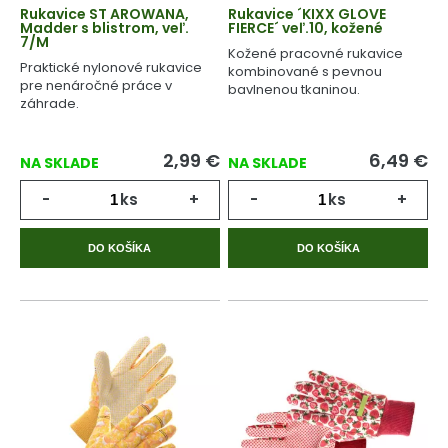
Rukavice ST AROWANA,
Rukavice ´KIXX GLOVE
Madder s blistrom, veľ.
FIERCE´ veľ.10, kožené
7/M
Kožené pracovné rukavice
Praktické nylonové rukavice
kombinované s pevnou
pre nenáročné práce v
bavlnenou tkaninou.
záhrade.
2,99
€
6,49
€
NA SKLADE
NA SKLADE
-
ks
+
-
ks
+
DO KOŠÍKA
DO KOŠÍKA