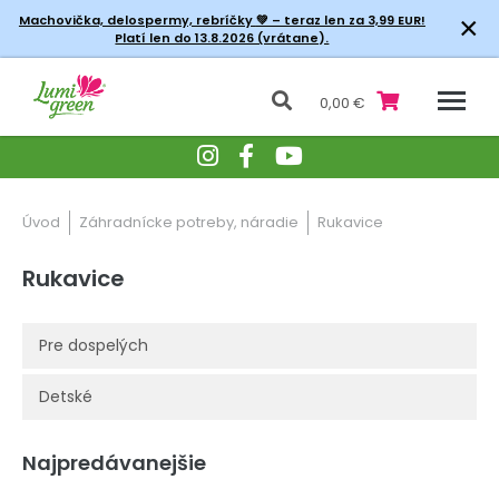
×
Machovička, delospermy, rebríčky
💚 – teraz len za 3,99 EUR!
Platí len do 13.8.2026 (vrátane).
0,00 €
Úvod
Záhradnícke potreby, náradie
Rukavice
Rukavice
Pre dospelých
Detské
Najpredávanejšie