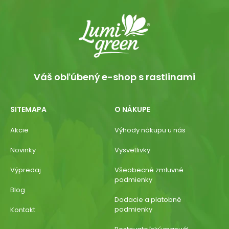
Váš obľúbený e-shop s rastlinami
SITEMAPA
O NÁKUPE
Akcie
Výhody nákupu u nás
Novinky
Vysvetlivky
Výpredaj
Všeobecné zmluvné
podmienky
Blog
Dodacie a platobné
podmienky
Kontakt