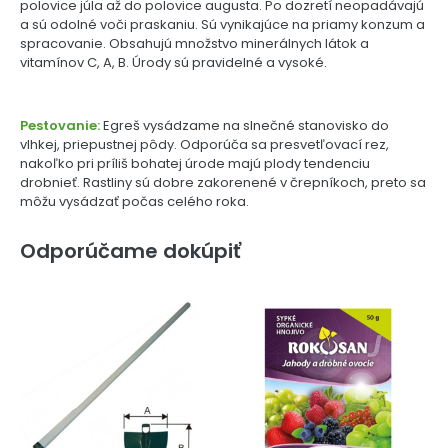
polovice júla až do polovice augusta. Po dozretí neopadávajú
a sú odolné voči praskaniu. Sú vynikajúce na priamy konzum a
spracovanie. Obsahujú množstvo minerálnych látok a
vitamínov C, A, B. Úrody sú pravidelné a vysoké.
Pestovanie:
Egreš vysádzame na slnečné stanovisko do
vlhkej, priepustnej pôdy. Odporúča sa presvetľovací rez,
nakoľko pri príliš bohatej úrode majú plody tendenciu
drobnieť. Rastliny sú dobre zakorenené v črepníkoch, preto sa
môžu vysádzať počas celého roka.
Odporúčame dokúpiť