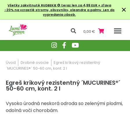
Všetky zakvitnuté RUDBEKIE
🌻 teraz len za 4,99 EUR + zľava
×
-20% na vzrastlé stromy, olivovníky, oleandre a palmy. Len do
vypredania zásob.
0,00 €
Úvod
Drobné ovocie
Egreš kríkový rezistentný
´MUCURINES®´ 50-60 cm, kont. 2 l
Egreš kríkový rezistentný ´MUCURINES®´
50-60 cm, kont. 2 l
Vysoko úrodná neskorá odroda so zelenými plodmi,
odolná voči chorobám.