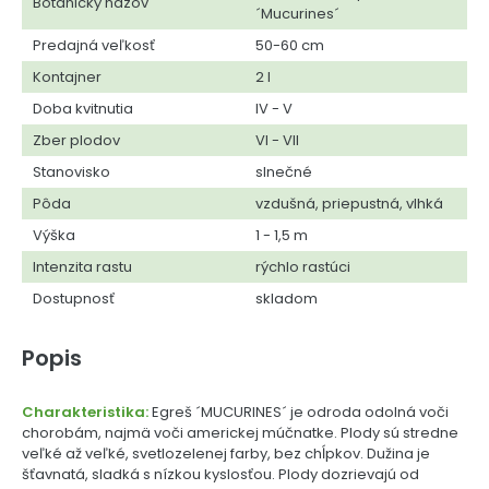
Botanický názov
´Mucurines´
Predajná veľkosť
50-60 cm
Kontajner
2 l
Doba kvitnutia
IV - V
Zber plodov
VI - VII
Stanovisko
slnečné
Pôda
vzdušná, priepustná, vlhká
Výška
1 - 1,5 m
Intenzita rastu
rýchlo rastúci
Dostupnosť
skladom
Popis
Charakteristika:
Egreš ´MUCURINES´ je odroda odolná voči
chorobám, najmä voči americkej múčnatke. Plody sú stredne
veľké až veľké, svetlozelenej farby, bez chĺpkov. Dužina je
šťavnatá, sladká s nízkou kyslosťou. Plody dozrievajú od