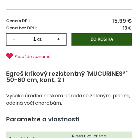
15,99
€
Cena s DPH:
Cena bez DPH:
13 €
-
ks
+
DO KOŠÍKA
Pridať do zoznamu
Egreš kríkový rezistentný ´MUCURINES®´
50-60 cm, kont. 2 l
Vysoko úrodná neskorá odroda so zelenými plodmi,
odolná voči chorobám.
Parametre a vlastnosti
Ribes uva-crispa