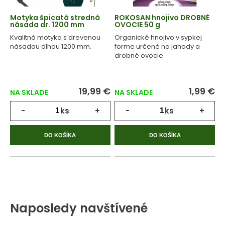
Motyka špicatá stredná
ROKOSAN hnojivo DROBNÉ
násada dr. 1200 mm
OVOCIE 50 g
Kvalitná motyka s drevenou
Organické hnojivo v sypkej
násadou dlhou 1200 mm.
forme určené na jahody a
drobné ovocie.
19,99 €
1,99 €
NA SKLADE
NA SKLADE
-
ks
+
-
ks
+
DO KOŠÍKA
DO KOŠÍKA
Naposledy navštívené