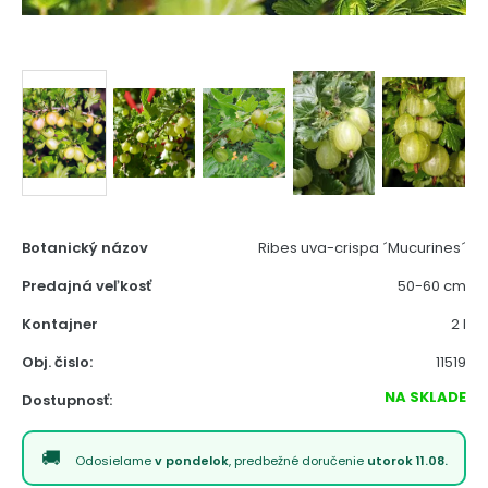
Botanický názov
Ribes uva-crispa ´Mucurines´
Predajná veľkosť
50-60 cm
Kontajner
2 l
Obj. čislo:
11519
NA SKLADE
Dostupnosť:
Odosielame
v pondelok
, predbežné doručenie
utorok 11.08.