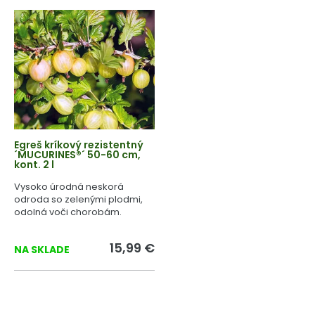
Egreš kríkový rezistentný
´MUCURINES®´ 50-60 cm,
kont. 2 l
Vysoko úrodná neskorá
odroda so zelenými plodmi,
odolná voči chorobám.
15,99 €
NA SKLADE