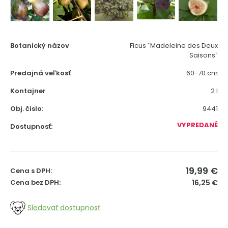
Botanický názov
Ficus ´Madeleine des Deux
Saisons´
Predajná veľkosť
60-70 cm
Kontajner
2 l
Obj. čislo:
9441
VYPREDANÉ
Dostupnosť:
19,99
€
Cena s DPH:
Cena bez DPH:
16,25 €
Sledovať dostupnosť