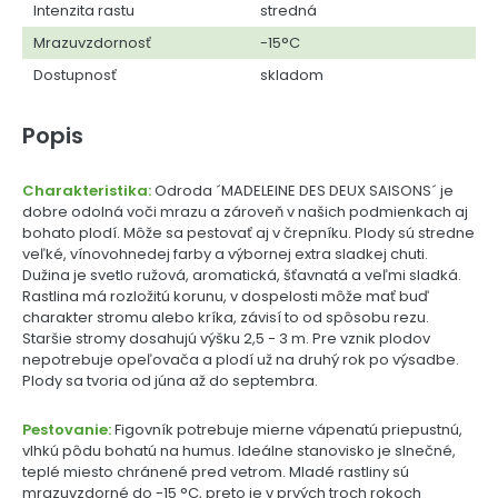
Intenzita rastu
stredná
Mrazuvzdornosť
-15°C
Dostupnosť
skladom
Popis
Charakteristika:
Odroda ´MADELEINE DES DEUX SAISONS´ je
dobre odolná voči mrazu a zároveň v našich podmienkach aj
bohato plodí. Môže sa pestovať aj v črepníku. Plody sú stredne
veľké, vínovohnedej farby a výbornej extra sladkej chuti.
Dužina je svetlo ružová, aromatická, šťavnatá a veľmi sladká.
Rastlina má rozložitú korunu, v dospelosti môže mať buď
charakter stromu alebo kríka, závisí to od spôsobu rezu.
Staršie stromy dosahujú výšku 2,5 - 3 m. Pre vznik plodov
nepotrebuje opeľovača a plodí už na druhý rok po výsadbe.
Plody sa tvoria od júna až do septembra.
Pestovanie:
Figovník potrebuje mierne vápenatú priepustnú,
vlhkú pôdu bohatú na humus. Ideálne stanovisko je slnečné,
teplé miesto chránené pred vetrom. Mladé rastliny sú
mrazuvzdorné do -15 °C, preto je v prvých troch rokoch