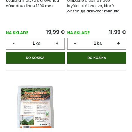
Kvalitná motyka s drevenou
Unikátne a úplne nové
násadou dlhou 1200 mm.
kryštalické hnojivo, ktoré
obsahuje aktivátor kvitnutia.
19,99 €
11,99 €
NA SKLADE
NA SKLADE
-
ks
+
-
ks
+
DO KOŠÍKA
DO KOŠÍKA