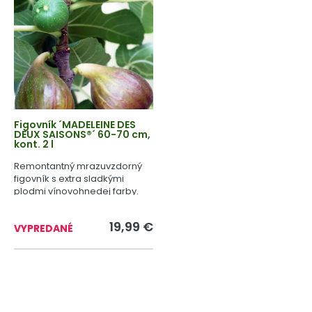
Figovník ´MADELEINE DES
DEUX SAISONS®´ 60-70 cm,
kont. 2 l
Remontantný mrazuvzdorný
figovník s extra sladkými
plodmi vínovohnedej farby.
19,99 €
VYPREDANÉ