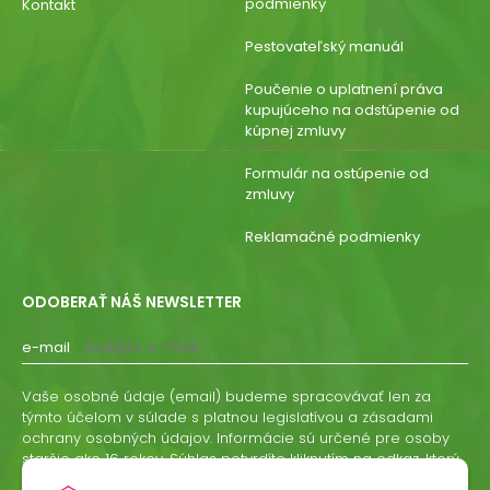
podmienky
Kontakt
Pestovateľský manuál
Poučenie o uplatnení práva
kupujúceho na odstúpenie od
kúpnej zmluvy
Formulár na ostúpenie od
zmluvy
Reklamačné podmienky
ODOBERAŤ NÁŠ NEWSLETTER
e-mail
Vaše osobné údaje (email) budeme spracovávať len za
týmto účelom v súlade s platnou legislatívou a zásadami
ochrany osobných údajov. Informácie sú určené pre osoby
staršie ako 16 rokov. Súhlas potvrdíte kliknutím na odkaz, ktorý
vám pošleme na váš email. Súhlas môžete kedykoľvek