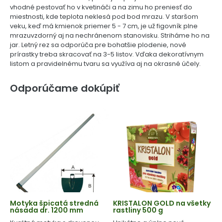
vhodné pestovať ho v kvetináči a na zimu ho preniesť do
miestnosti, kde teplota neklesá pod bod mrazu. V staršom
veku, keď má kmienok priemer 5 - 7 cm, je už figovník plne
mrazuvzdorný aj na nechránenom stanovisku. Striháme ho na
jar. Letný rez sa odporúča pre bohatšie plodenie, nové
prírastky treba skracovať na 3-5 listov. Vďaka dekoratívnym
listom a pravidelnému tvaru sa využíva aj na okrasné účely.
Odporúčame dokúpiť
Motyka špicatá stredná
KRISTALON GOLD na všetky
násada dr. 1200 mm
rastliny 500 g