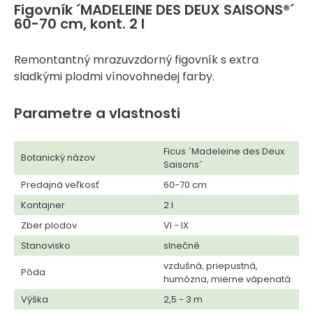
Figovník ´MADELEINE DES DEUX SAISONS®´
60-70 cm, kont. 2 l
Remontantný mrazuvzdorný figovník s extra
sladkými plodmi vínovohnedej farby.
Parametre a vlastnosti
Ficus ´Madeleine des Deux
Botanický názov
Saisons´
Predajná veľkosť
60-70 cm
Kontajner
2 l
Zber plodov
VI - IX
Stanovisko
slnečné
vzdušná, priepustná,
Pôda
humózna, mierne vápenatá
Výška
2,5 - 3 m