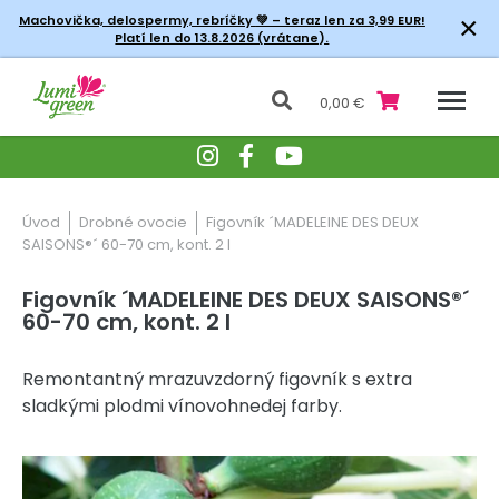
×
Machovička, delospermy, rebríčky
💚 – teraz len za 3,99 EUR!
Platí len do 13.8.2026 (vrátane).
0,00 €
Úvod
Drobné ovocie
Figovník ´MADELEINE DES DEUX
SAISONS®´ 60-70 cm, kont. 2 l
Figovník ´MADELEINE DES DEUX SAISONS®´
60-70 cm, kont. 2 l
Remontantný mrazuvzdorný figovník s extra
sladkými plodmi vínovohnedej farby.