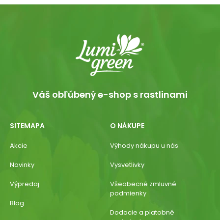
Váš obľúbený e-shop s rastlinami
SITEMAPA
O NÁKUPE
Akcie
Výhody nákupu u nás
Novinky
Vysvetlivky
Výpredaj
Všeobecné zmluvné
podmienky
Blog
Dodacie a platobné