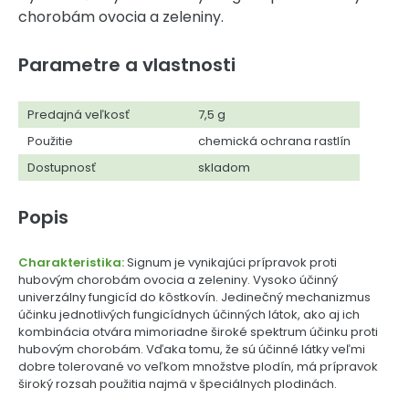
chorobám ovocia a zeleniny.
Parametre a vlastnosti
Predajná veľkosť
7,5 g
Použitie
chemická ochrana rastlín
Dostupnosť
skladom
Popis
Charakteristika:
Signum je vynikajúci prípravok proti
hubovým chorobám ovocia a zeleniny. Vysoko účinný
univerzálny fungicíd do kôstkovín. Jedinečný mechanizmus
účinku jednotlivých fungicídnych účinných látok, ako aj ich
kombinácia otvára mimoriadne široké spektrum účinku proti
hubovým chorobám. Vďaka tomu, že sú účinné látky veľmi
dobre tolerované vo veľkom množstve plodín, má prípravok
široký rozsah použitia najmä v špeciálnych plodinách.