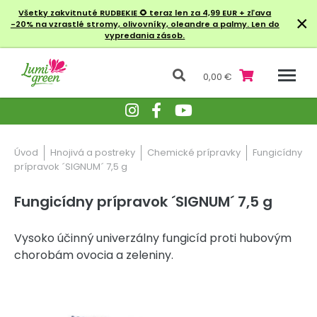
Všetky zakvitnuté RUDBEKIE
🌻 teraz len za 4,99 EUR + zľava
×
-20% na vzrastlé stromy, olivovníky, oleandre a palmy. Len do
vypredania zásob.
0,00 €
Úvod
Hnojivá a postreky
Chemické prípravky
Fungicídny
prípravok ´SIGNUM´ 7,5 g
Fungicídny prípravok ´SIGNUM´ 7,5 g
Vysoko účinný univerzálny fungicíd proti hubovým
chorobám ovocia a zeleniny.