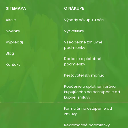
SITEMAPA
O NÁKUPE
Akcie
Výhody nákupu u nás
Novinky
Vysvetlivky
Výpredaj
Všeobecné zmluvné
podmienky
Blog
Dodacie a platobné
podmienky
Kontakt
Pestovateľský manuál
Poučenie o uplatnení práva
kupujúceho na odstúpenie od
kúpnej zmluvy
Formulár na ostúpenie od
zmluvy
Reklamačné podmienky