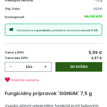
Predajná veľkosť
7,5 g
Obj. čislo:
00241
NA SKLADE
Dostupnosť:
Odosielame
v pondelok
, predbežné doručenie
utorok 11.08.
5,99
€
Cena s DPH:
Cena bez DPH:
4,87 €
-
ks
+
DO KOŠÍKA
Pridať do zoznamu
Fungicídny prípravok ´SIGNUM´ 7,5 g
Vysoko účinný univerzálny fungicíd proti hubovým