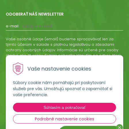
ODOBERAŤ NÁŠ NEWSLETTER
e-mail
Vaše osobné údaje (email) budeme spracovávať len za
týmto účelom v súlade s platnou legislatívou a zásadami
ochrany osobných údajov. Informácie sú určené pre osoby
staršie ako 16 rokov. Súhlas potvrdíte kliknutím na odkaz, ktorý
vám pošleme na váš email. Súhlas môžete kedykoľvek
odvolať písomne, emailom alebo kliknutím na odkaz z
Vaše nastavenie cookies
ktoréhokoľvek informačného emailu.
Súbory cookie nám pomáhajú pri poskytovaní
ODOBERAŤ
služieb pre vás. Umožňujú spoznať a zapamätať si
vaše preferencie.
Lumigreen, s.r.o.
Súhlasím a pokračovať
Hradská 535
966 54 Tekovské Nemce
Podrobné nastavenie cookies