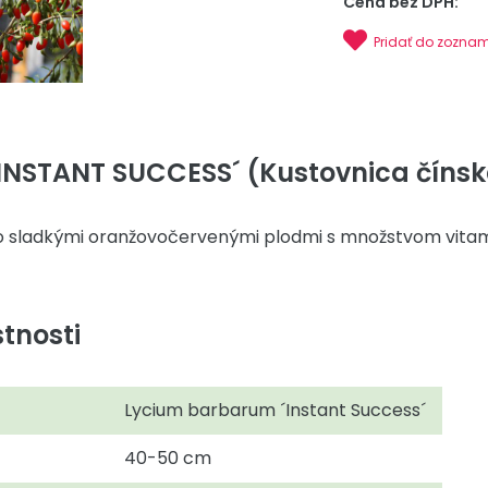
Cena bez DPH:
Pridať do zozna
´INSTANT SUCCESS´ (Kustovnica čínska
o sladkými oranžovočervenými plodmi s množstvom vita
tnosti
Lycium barbarum ´Instant Success´
40-50 cm