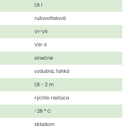
1,6 l
ružovofialová
VI-VII
VIII-X
slnečné
vzdušná, ľahká
1,8 - 2 m
rýchlo rastúca
-28 ° C
skladom