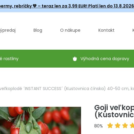
ermy, rebríčky
💚 – teraz len za 3,99 EUR! Platí len do 13.8.202
ýpredaj
Blog
O nákupe
Kontakt
é rastliny
Výhodná cena dopravy
 veľkoplodé ´INSTANT SUCCESS´ (Kustovnica čínska) 40-50 cm, kon
Goji veľko
(Kustovnic
80%