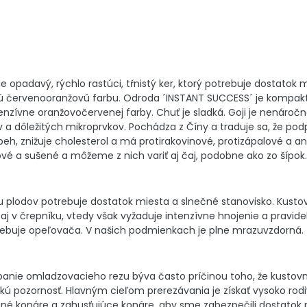
e opadavý, rýchlo rastúci, tŕnistý ker, ktorý potrebuje dostatok 
nú červenooranžovú farbu. Odroda ´INSTANT SUCCESS´ je kompak
enzívne oranžovočervenej farby. Chuť je sladká. Goji je nenároč
 dôležitých mikroprvkov. Pochádza z Číny a traduje sa, že podpo
obeh, znižuje cholesterol a má protirakovinové, protizápalové a
ové a sušené a môžeme z nich variť aj čaj, podobne ako zo šípok.
 plodov potrebuje dostatok miesta a slnečné stanovisko. Kustov
j v črepníku, vtedy však vyžaduje intenzívne hnojenie a pravidel
rebuje opeľovača. V našich podmienkach je plne mrazuvzdorná.
nie omladzovacieho rezu býva často príčinou toho, že kustovnic
ľkú pozornosť. Hlavným cieľom prerezávania je získať vysoko rod
žené konáre a zahusťujúce konáre, aby sme zabezpečili dostatok 