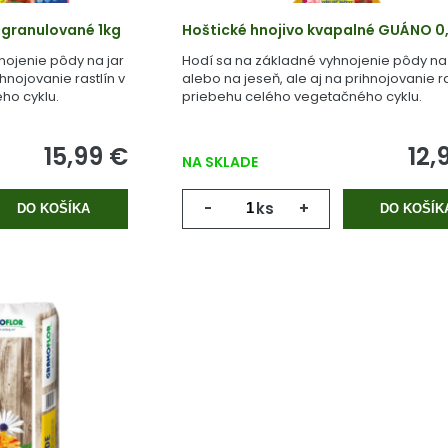
 granulované 1kg
Hoštické hnojivo kvapalné GUÁNO 0,
nojenie pôdy na jar
Hodí sa na základné vyhnojenie pôdy na 
ihnojovanie rastlín v
alebo na jeseň, ale aj na prihnojovanie ra
ho cyklu.
priebehu celého vegetačného cyklu.
15,99 €
12,
NA SKLADE
-
ks
+
DO KOŠÍKA
DO KOŠÍK