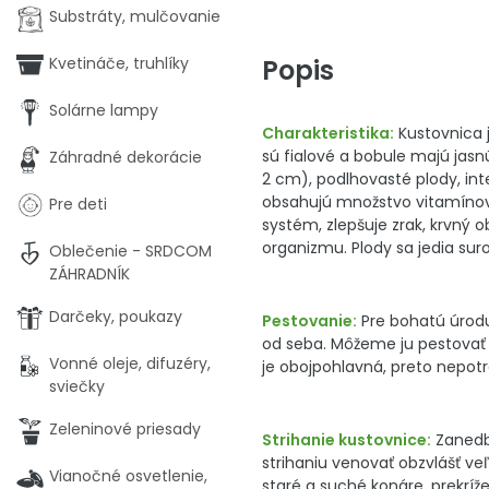
Substráty, mulčovanie
Popis
Kvetináče, truhlíky
Solárne lampy
Charakteristika:
Kustovnica j
sú fialové a bobule majú jas
Záhradné dekorácie
2 cm), podlhovasté plody, int
obsahujú množstvo vitamínov a
Pre deti
systém, zlepšuje zrak, krvný 
organizmu. Plody sa jedia sur
Oblečenie - SRDCOM
ZÁHRADNÍK
Darčeky, poukazy
Pestovanie:
Pre bohatú úrodu
od seba. Môžeme ju pestovať a
Vonné oleje, difuzéry,
je obojpohlavná, preto nepot
sviečky
Zeleninové priesady
Strihanie kustovnice:
Zanedba
strihaniu venovať obzvlášť ve
Vianočné osvetlenie,
staré a suché konáre, prekrí