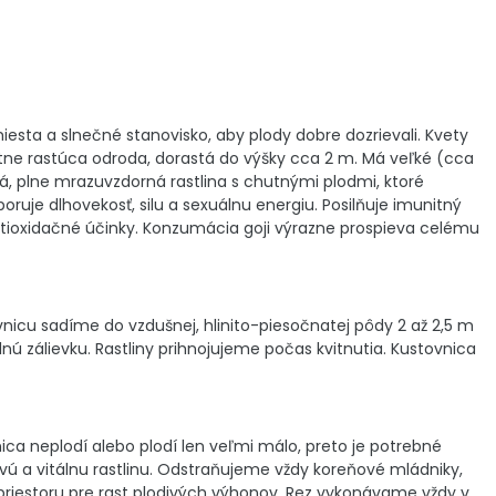
miesta a slnečné stanovisko, aby plody dobre dozrievali. Kvety
tne rastúca odroda, dorastá do výšky cca 2 m. Má veľké (cca
ná, plne mrazuvzdorná rastlina s chutnými plodmi, ktoré
ruje dlhovekosť, silu a sexuálnu energiu. Posilňuje imunitný
 antioxidačné účinky. Konzumácia goji výrazne prospieva celému
nicu sadíme do vzdušnej, hlinito-piesočnatej pôdy 2 až 2,5 m
nú zálievku. Rastliny prihnojujeme počas kvitnutia. Kustovnica
a neplodí alebo plodí len veľmi málo, preto je potrebné
ivú a vitálnu rastlinu. Odstraňujeme vždy koreňové mládniky,
priestoru pre rast plodivých výhonov. Rez vykonávame vždy v