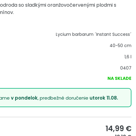
 odroda so sladkými oranžovočervenými plodmi s
mínov.
Lycium barbarum ´Instant Success´
40-50 cm
1,6 l
0407
NA SKLADE
lame
v pondelok
, predbežné doručenie
utorok 11.08.
14,99
€