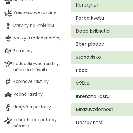
Kontajner
Vresoviskové rastliny
Farba kvetu
Dreviny na kmienku
Doba kvitnutia
Azalky a rododendróny
Zber plodov
Bambusy
Stanovisko
Pôdopokryvné rastliny,
Pôda
náhrada trávnika
Popínavé rastliny
Výška
Vodné rastliny
Intenzita rastu
Hnojivá a postreky
Mrazuvzdornosť
Záhradnícke potreby,
Dostupnosť
náradie