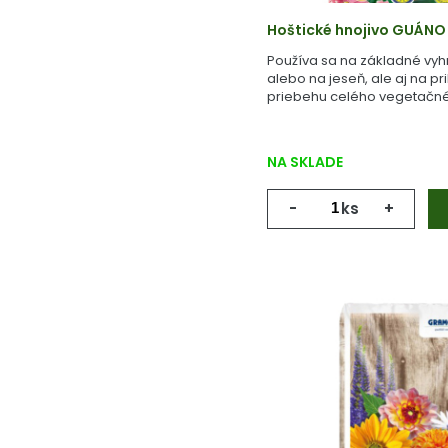
Hoštické hnojivo GUÁNO
Používa sa na základné vyh
alebo na jeseň, ale aj na pr
priebehu celého vegetačné
NA SKLADE
-
ks
+