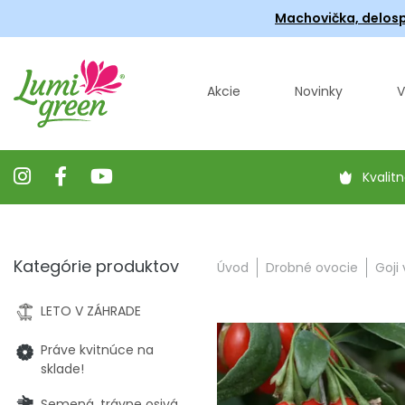
Machovička, delosp
Akcie
Novinky
V
Kvalitn
Kategórie produktov
Úvod
Drobné ovocie
Goji
LETO V ZÁHRADE
Práve kvitnúce na
sklade!
Semená, trávne osivá