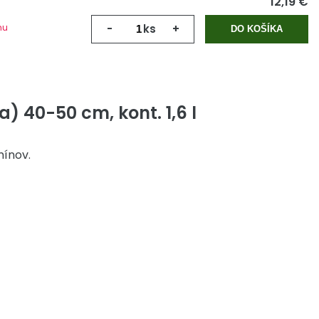
12,19 €
mu
-
ks
+
DO KOŠÍKA
) 40-50 cm, kont. 1,6 l
mínov.