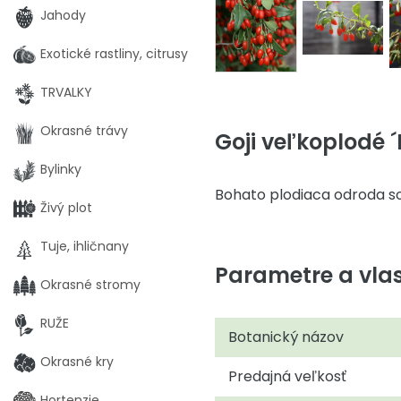
Jahody
Exotické rastliny, citrusy
TRVALKY
Okrasné trávy
Goji veľkoplodé 
Bylinky
Bohato plodiaca odroda s
Živý plot
Tuje, ihličnany
Parametre a vlas
Okrasné stromy
RUŽE
Botanický názov
Okrasné kry
Predajná veľkosť
Hortenzie