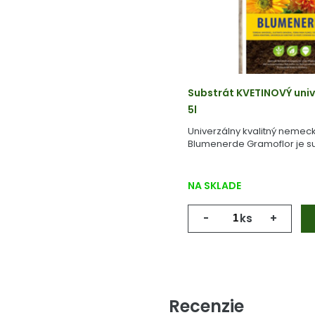
Substrát KVETINOVÝ univ
5l
Univerzálny kvalitný nemeck
Blumenerde Gramoflor je su
vyrobený z geologicky starej
NA SKLADE
-
ks
+
Recenzie