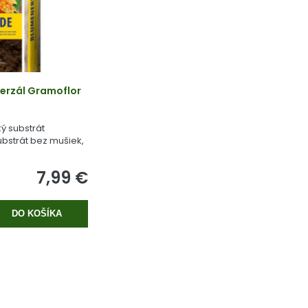
erzál Gramoflor
ý substrát
bstrát bez mušiek,
 rašeliny.
7,99 €
DO KOŠÍKA