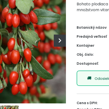
Bohato plodiaca
množstvom vita
Botanický názov
Predajná veľkosť
Kontajner
Obj. čislo:
Dostupnosť:
Odosie
Cena s DPH: