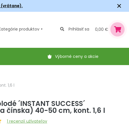
×
6 (vrátane).
Kategórie
produktov
Prihlásiť sa
0,00 €
Výborné ceny a akcie
t. 1,6 l
plodé ´INSTANT SUCCESS´
a čínska) 40-50 cm, kont. 1,6 l
1
recenzií užívateľov