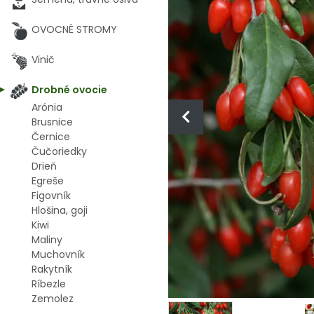
OVOCNÉ STROMY
Vinič
Drobné ovocie
Arónia
Brusnice
Černice
Čučoriedky
Drieň
Egreše
Figovník
Hlošina, goji
Kiwi
Maliny
Muchovník
Rakytník
Ríbezle
Zemolez