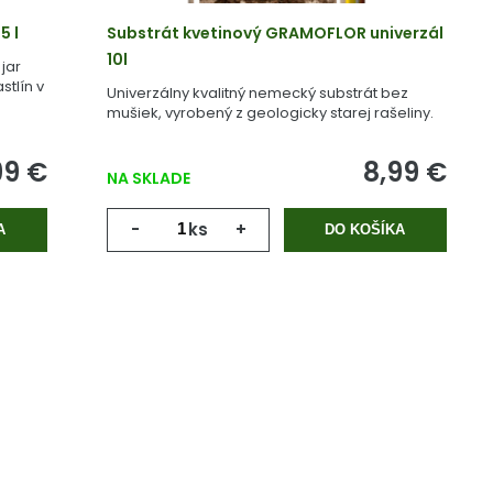
5 l
Substrát kvetinový GRAMOFLOR univerzál
10l
jar
stlín v
Univerzálny kvalitný nemecký substrát bez
mušiek, vyrobený z geologicky starej rašeliny.
99 €
8,99 €
NA SKLADE
-
ks
+
A
DO KOŠÍKA