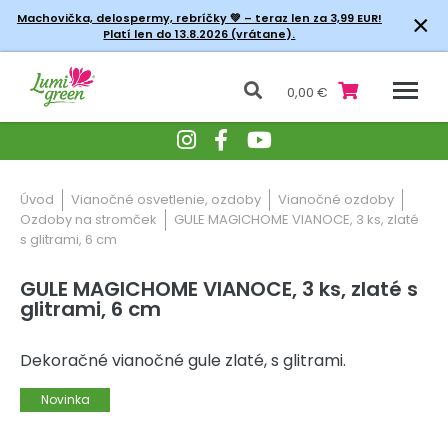
×
Machovička, delospermy, rebríčky
💚 – teraz len za 3,99 EUR!
Platí len do 13.8.2026 (vrátane).
0,00 €
Úvod
Vianočné osvetlenie, ozdoby
Vianočné ozdoby
Ozdoby na stromček
GULE MAGICHOME VIANOCE, 3 ks, zlaté
s glitrami, 6 cm
GULE MAGICHOME VIANOCE, 3 ks, zlaté s
glitrami, 6 cm
Dekoračné vianočné gule zlaté, s glitrami.
Novinka