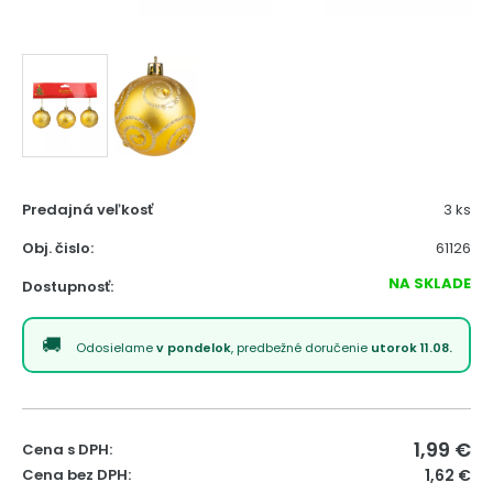
Predajná veľkosť
3 ks
Obj. čislo:
61126
NA SKLADE
Dostupnosť:
Odosielame
v pondelok
, predbežné doručenie
utorok 11.08.
1,99
€
Cena s DPH:
Cena bez DPH:
1,62 €