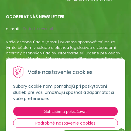
ODOBERAŤ NÁŠ NEWSLETTER
e-mail
Vaše osobné údaje (email) budeme spracovávať len za
týmto účelom v súlade s platnou legislatívou a zásadami
ochrany osobných údajov. Informácie sú určené pre osoby
staršie ako 16 rokov. Súhlas potvrdíte kliknutím na odkaz, ktorý
vám pošleme na váš email. Súhlas môžete kedykoľvek
odvolať písomne, emailom alebo kliknutím na odkaz z
Vaše nastavenie cookies
ktoréhokoľvek informačného emailu.
Súbory cookie nám pomáhajú pri poskytovaní
ODOBERAŤ
služieb pre vás. Umožňujú spoznať a zapamätať si
vaše preferencie.
Lumigreen, s.r.o.
Súhlasím a pokračovať
Hradská 535
966 54 Tekovské Nemce
Podrobné nastavenie cookies