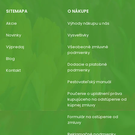
SITEMAPA
O NÁKUPE
Akcie
Výhody nákupu u nás
Novinky
Vysvetlivky
Výpredaj
Všeobecné zmluvné
podmienky
Blog
Dodacie a platobné
podmienky
Kontakt
Pestovateľský manuál
Poučenie o uplatnení práva
kupujúceho na odstúpenie od
kúpnej zmluvy
Formulár na ostúpenie od
zmluvy
Reklamačné podmienky