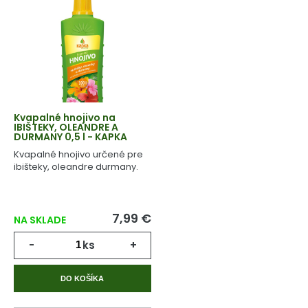
Kvapalné hnojivo na
IBIŠTEKY, OLEANDRE A
DURMANY 0,5 l - KAPKA
Kvapalné hnojivo určené pre
ibišteky, oleandre durmany.
7,99 €
NA SKLADE
-
ks
+
DO KOŠÍKA