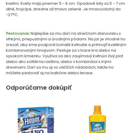
kvetmi. Kvety majú priemer 5 - 6 cm. Opadavé listy sú 5 - 7 cm
dlhé, trojcípe, stredne až tmavo zelené. Je mrazuodolný do
-27°C.
Pestovanie:
Najlepšie sa mu darí na slnečnom stanovisku s
vlhkými, priepustnými a úrodnými pôdami. Na jar je vhodné ho
zrezať, aby sme podporili bohaté kvitnutie a prihnojiť kvalitným
kombinovaným hnojivom. Pestuje sa v tvare kra alebo na
vysokom kmienku. Využíva sa ako zaujímavý kvitnúci živý plot
alebo ako solitérna rastlina, alebo v kombinácii s inými
drevinami. Darí sa mu aj vo väčších nádobách, takže ho
môžete pestovať aj na balkóne alebo terase.
Odporúčame dokúpiť