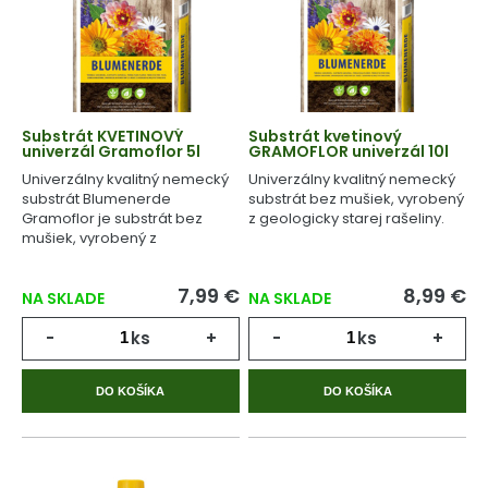
Substrát KVETINOVÝ
Substrát kvetinový
univerzál Gramoflor 5l
GRAMOFLOR univerzál 10l
Univerzálny kvalitný nemecký
Univerzálny kvalitný nemecký
substrát Blumenerde
substrát bez mušiek, vyrobený
Gramoflor je substrát bez
z geologicky starej rašeliny.
mušiek, vyrobený z
geologicky starej rašeliny.
7,99 €
8,99 €
NA SKLADE
NA SKLADE
-
ks
+
-
ks
+
DO KOŠÍKA
DO KOŠÍKA