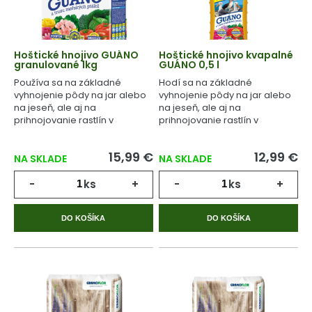
Hoštické hnojivo GUÁNO
Hoštické hnojivo kvapalné
granulované 1kg
GUÁNO 0,5 l
Používa sa na základné
Hodí sa na základné
vyhnojenie pôdy na jar alebo
vyhnojenie pôdy na jar alebo
na jeseň, ale aj na
na jeseň, ale aj na
prihnojovanie rastlín v
prihnojovanie rastlín v
priebehu celého
priebehu celého
vegetačného cyklu.
vegetačného cyklu.
15,99 €
12,99 €
NA SKLADE
NA SKLADE
-
ks
+
-
ks
+
DO KOŠÍKA
DO KOŠÍKA