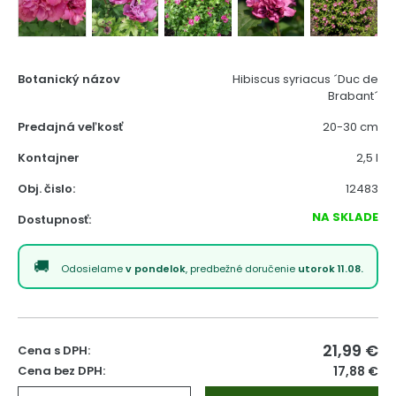
Botanický názov
Hibiscus syriacus ´Duc de
Brabant´
Predajná veľkosť
20-30 cm
Kontajner
2,5 l
Obj. čislo:
12483
NA SKLADE
Dostupnosť:
Odosielame
v pondelok
, predbežné doručenie
utorok 11.08.
21,99
€
Cena s DPH:
Cena bez DPH:
17,88 €