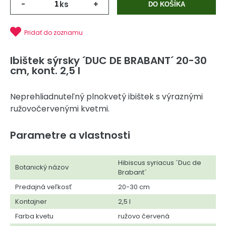
-
ks
+
DO KOŠÍKA
Pridať do zoznamu
Ibištek sýrsky ´DUC DE BRABANT´ 20-30
cm, kont. 2,5 l
Neprehliadnuteľný plnokvetý ibištek s výraznými
ružovočervenými kvetmi.
Parametre a vlastnosti
Hibiscus syriacus ´Duc de
Botanický názov
Brabant´
Predajná veľkosť
20-30 cm
Kontajner
2,5 l
Farba kvetu
ružovo červená