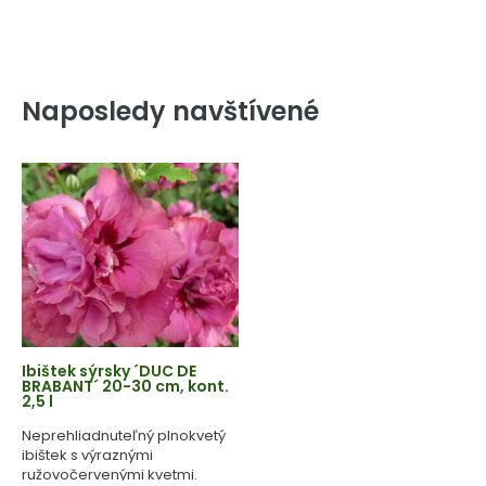
Naposledy navštívené
Ibištek sýrsky ´DUC DE
BRABANT´ 20-30 cm, kont.
2,5 l
Neprehliadnuteľný plnokvetý
ibištek s výraznými
ružovočervenými kvetmi.