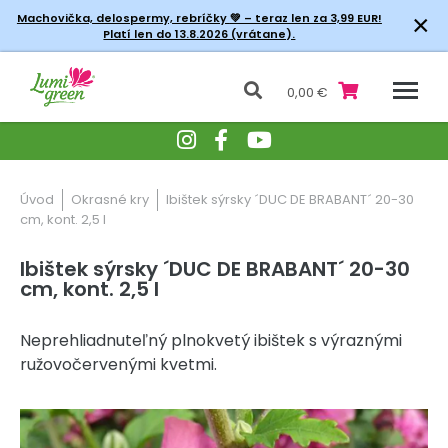
×
Machovička, delospermy, rebríčky
💚 – teraz len za 3,99 EUR!
Platí len do 13.8.2026 (vrátane).
0,00 €
Úvod
Okrasné kry
Ibištek sýrsky ´DUC DE BRABANT´ 20-30
cm, kont. 2,5 l
Ibištek sýrsky ´DUC DE BRABANT´ 20-30
cm, kont. 2,5 l
Neprehliadnuteľný plnokvetý ibištek s výraznými
ružovočervenými kvetmi.