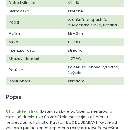
Doba kvitnutia
VII - IX
Stanovisko
slnečné
vzdušná, priepustná,
Pôda
piesočnatá, vlhká, úrodná
Výška
1,5 - 3 m
Šírka
1 - 2 m
Intenzita rastu
stredná
Mrazuvzdornosť
- 27 °C
solitér, skupinová výsadba,
Použitie
živý plot
Dostupnosť
skladom
Popis
Charakteristika:
Ibištek sýrsky je obľúbená, nenáročná
okrasná drevina, za čo vďačí hlavne svojmu dlhému a
nepretržitému kvitnutiu. Kultivar ´DUC DE BRABANT´ kvitne od
začiatka júla do konca septembra plnými ružovočervenými