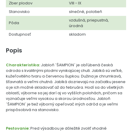
Zber plodov
VIII - IX
Stanovisko
slnečné, polotieň
vzdušná, priepustná,
Pôda
úrodná
Dostupnosť
skladom
Popis
Charakteristika:
Jabloň ´ŠAMPION´ je obľúbená česká
odroda s kvalitnými plodmi vynikajúcej chuti. Jablká sú veľké,
kužeľovitého tvaru a červenou šupkou. Dužina je chrumkavá,
šťavnatá a veľmi chutná. Jablká dozrievajú na začiatku jesene
a je ich možné skladovať až do februára. Hodí sa do všetkých
oblastí, výborne sa jej darí aj vo vyšších polohách, pričom sa
vyznačuje veľmi vysokou a skorou úrodnosťou. Jabloň
´ŠAMPION´ je tiež výborný opeľovač iných odrôd a je veľmi
prispôsobivá na stanovisko.
Pestovanie:
Pred výsadbou je dôležité zvoliť vhodné