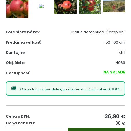
Botanický názov
Malus domestica ´Šampion´
Predajná veľkosť
150-160 cm
Kontajner
7,5 l
Obj. čislo:
4066
NA SKLADE
Dostupnosť:
Odosielame
v pondelok
, predbežné doručenie
utorok 11.08.
36,90
€
Cena s DPH:
Cena bez DPH:
30 €