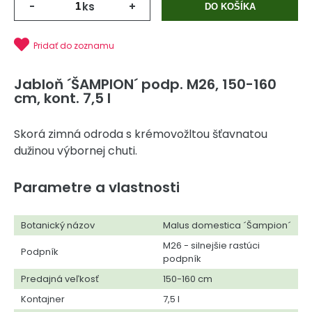
-
ks
+
DO KOŠÍKA
Pridať do zoznamu
Jabloň ´ŠAMPION´ podp. M26, 150-160
cm, kont. 7,5 l
Skorá zimná odroda s krémovožltou šťavnatou
dužinou výbornej chuti.
Parametre a vlastnosti
Botanický názov
Malus domestica ´Šampion´
M26 - silnejšie rastúci
Podpník
podpník
Predajná veľkosť
150-160 cm
Kontajner
7,5 l