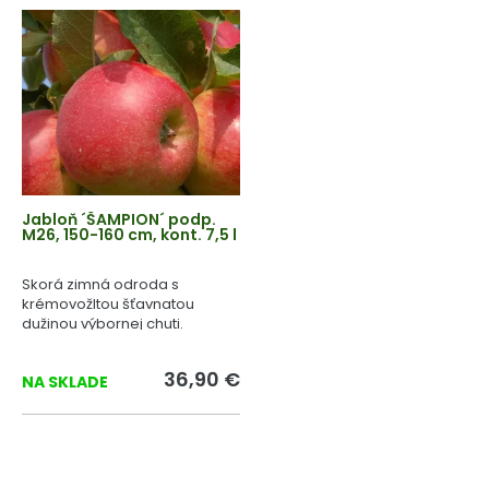
Jabloň ´ŠAMPION´ podp.
M26, 150-160 cm, kont. 7,5 l
Skorá zimná odroda s
krémovožltou šťavnatou
dužinou výbornej chuti.
36,90 €
NA SKLADE