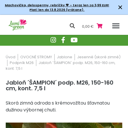
×
Machovička, delospermy, rebríčky
💚 – teraz len za 3,99 EUR!
Platí len do 13.8.2026 (vrátane).
0,00 €
Úvod
OVOCNÉ STROMY
Jablone
Jesenné (skoré zimné)
Podpník M26
Jabloň ´ŠAMPION´ podp. M26, 150-160 cm,
kont. 7,5 l
Jabloň ´ŠAMPION´ podp. M26, 150-160
cm, kont. 7,5 l
Skorá zimná odroda s krémovožltou šťavnatou
dužinou výbornej chuti.