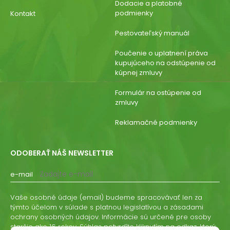
Dodacie a platobné
podmienky
Kontakt
Pestovateľský manuál
Poučenie o uplatnení práva
kupujúceho na odstúpenie od
kúpnej zmluvy
Formulár na ostúpenie od
zmluvy
Reklamačné podmienky
ODOBERAŤ NÁŠ NEWSLETTER
e-mail
Vaše osobné údaje (email) budeme spracovávať len za
týmto účelom v súlade s platnou legislatívou a zásadami
ochrany osobných údajov. Informácie sú určené pre osoby
staršie ako 16 rokov. Súhlas potvrdíte kliknutím na odkaz, ktorý