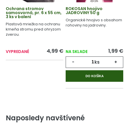
Ochrana stromov
ROKOSAN hnojivo
samosvorná, pr. 6 x 55 cm,
JADROVINY 50 g
3 ks v balení
Organické hnojivo s obsahom
Plastová mriežka na ochranu
rohoviny na jadroviny.
kmeňa stromu pred ohryzom
zverou.
4,99 €
1,99 €
VYPREDANÉ
NA SKLADE
-
ks
+
DO KOŠÍKA
Naposledy navštívené