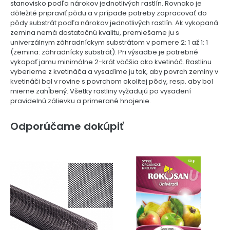
stanovisko podľa nárokov jednotlivých rastlín. Rovnako je
dôležité pripraviť pôdu a v prípade potreby zapracovať do
pôdy substrát podľa nárokov jednotlivých rastlín. Ak vykopaná
zemina nemá dostatočnú kvalitu, premiešame ju s
univerzálnym záhradníckym substrátom v pomere 2: 1 až 1: 1
(zemina: záhradnícky substrát). Pri výsadbe je potrebné
vykopať jamu minimálne 2-krát väčšia ako kvetináč. Rastlinu
vyberieme z kvetináča a vysadíme ju tak, aby povrch zeminy v
kvetináči bol v rovine s povrchom okolitej pôdy, resp. aby bol
mierne zahĺbený. Všetky rastliny vyžadujú po vysadení
pravidelnú zálievku a primerané hnojenie.
Odporúčame dokúpiť