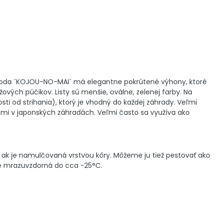
Odroda ´KOJOU-NO-MAI´ má elegantne pokrútené výhony, ktoré
ových púčikov. Listy sú menšie, oválne, zelenej farby. Na
sti od strihania), ktorý je vhodný do každej záhrady. Veľmi
ami v japonských záhradách. Veľmi často sa využíva ako
, ak je namulčovaná vrstvou kôry. Môžeme ju tiež pestovať ako
lne mrazuvzdorná do cca -25°C.