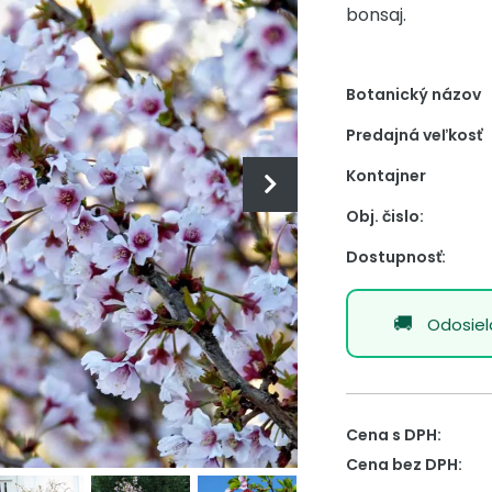
bonsaj.
Botanický názov
Predajná veľkosť
Kontajner
Obj. čislo:
Dostupnosť:
Odosie
Cena s DPH:
Cena bez DPH: