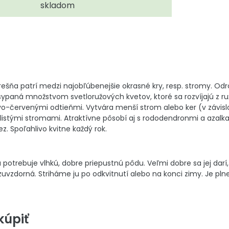
skladom
ešňa patrí medzi najobľúbenejšie okrasné kry, resp. stromy. 
bsypaná množstvom svetloružových kvetov, ktoré sa rozvíjajú z ruž
žovo-červenými odtieňmi. Vytvára menší strom alebo ker (v závislo
listými stromami. Atraktívne pôsobí aj s rododendronmi a azalk
z. Spoľahlivo kvitne každý rok.
potrebuje vlhkú, dobre priepustnú pôdu. Veľmi dobre sa jej darí
razuvzdorná. Striháme ju po odkvitnutí alebo na konci zimy. Je p
úpiť