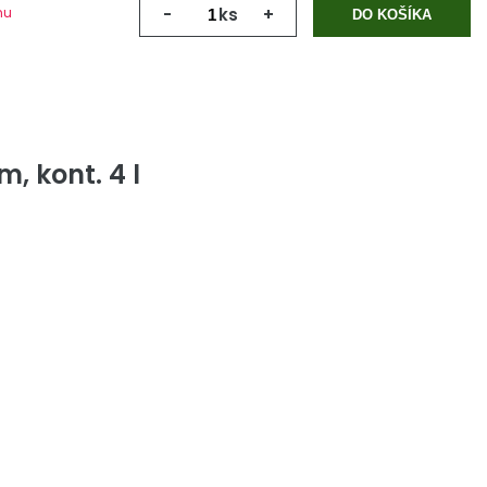
mu
-
ks
+
DO KOŠÍKA
 kont. 4 l