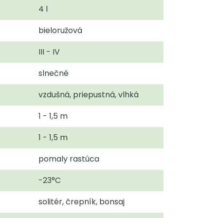
4 l
bieloružová
III - IV
slnečné
vzdušná, priepustná, vlhká
1 - 1,5 m
1 - 1,5 m
pomaly rastúca
-23°C
solitér, črepník, bonsaj