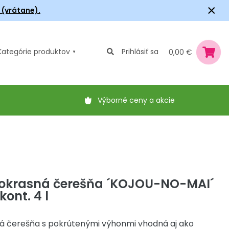
×
6 (vrátane).
Kategórie
produktov
Prihlásiť sa
0,00 €
Výborné ceny a akcie
okrasná čerešňa ´KOJOU-NO-MAI´
ont. 4 l
á čerešňa s pokrútenými výhonmi vhodná aj ako