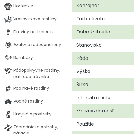
Kontajner
Hortenzie
Farba kvetu
Vresoviskové rastliny
Doba kvitnutia
Dreviny na kmienku
Stanovisko
Azalky a rododendróny
Bambusy
Pôda
Pôdopokryvné rastliny,
Výška
náhrada trávnika
Šírka
Popínavé rastliny
Intenzita rastu
Vodné rastliny
Mrazuvzdornosť
Hnojivá a postreky
Použitie
Záhradnícke potreby,
náradie