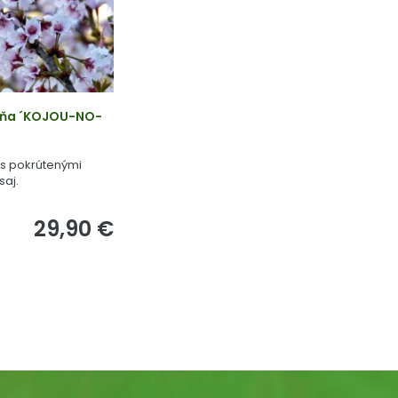
šňa ´KOJOU-NO-
s pokrútenými
saj.
29,90 €