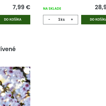
7,99 €
28,
NA SKLADE
-
ks
+
DO KOŠÍKA
DO KOŠÍK
ívené