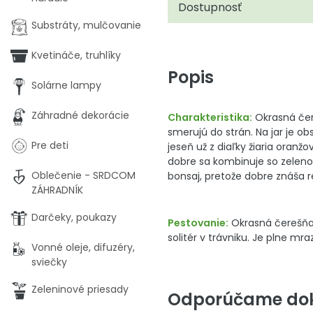
Dostupnosť
Substráty, mulčovanie
Kvetináče, truhlíky
Popis
Solárne lampy
Záhradné dekorácie
Charakteristika:
Okrasná čer
smerujú do strán. Na jar je o
Pre deti
jeseň už z diaľky žiaria oran
dobre sa kombinuje so zeleno
Oblečenie - SRDCOM
bonsaj, pretože dobre znáša re
ZÁHRADNÍK
Darčeky, poukazy
Pestovanie:
Okrasná čerešňa 
solitér v trávniku. Je plne m
Vonné oleje, difuzéry,
sviečky
Zeleninové priesady
Odporúčame dok