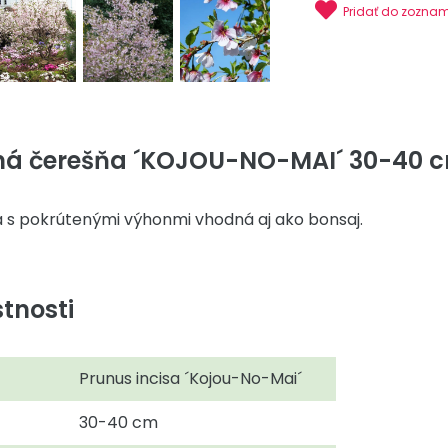
Pridať do zozna
á čerešňa ´KOJOU-NO-MAI´ 30-40 cm,
 s pokrútenými výhonmi vhodná aj ako bonsaj.
tnosti
Prunus incisa ´Kojou-No-Mai´
30-40 cm