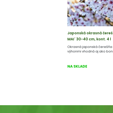
Japonská okrasná čere
MAI´ 30-40 cm, kont. 4 l
Okrasná japonská čerešňa 
výhonmi vhodná aj ako bon
NA SKLADE