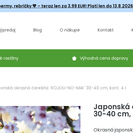
ermy, rebríčky
💚 – teraz len za 3,99 EUR! Platí len do 13.8.202
ýpredaj
Blog
O nákupe
Kontakt
é rastliny
Výhodná cena dopravy
onská okrasná čerešňa ´KOJOU-NO-MAI´ 30-40 cm, kont. 4 l
Japonská 
30-40 cm, k
Okrasná japonsk