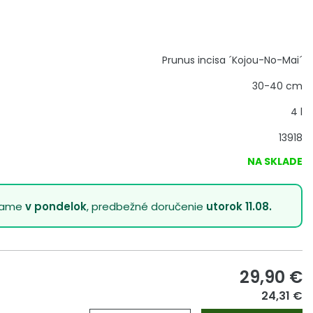
Prunus incisa ´Kojou-No-Mai´
30-40 cm
4 l
13918
NA SKLADE
lame
v pondelok
, predbežné doručenie
utorok 11.08.
29,90
€
24,31 €