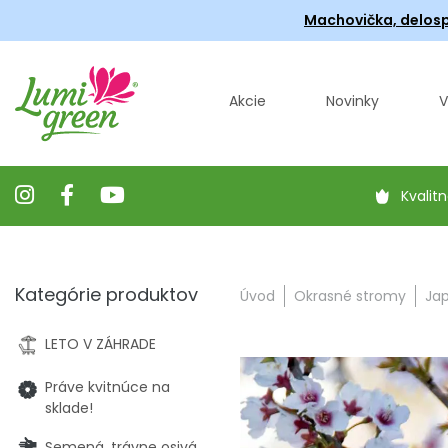
Machovička, delosp
Akcie
Novinky
V
Kvalitn
Kategórie produktov
Úvod
Okrasné stromy
Jap
LETO V ZÁHRADE
Práve kvitnúce na
sklade!
Semená, trávne osivá