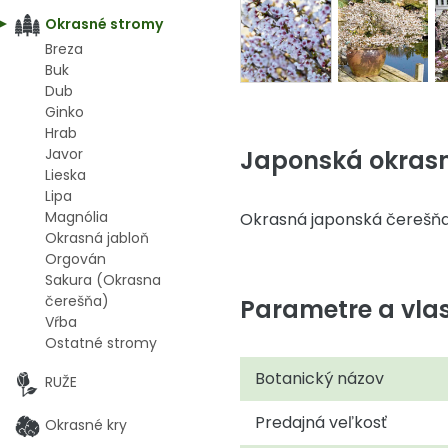
Okrasné stromy
Breza
Buk
Dub
Ginko
Hrab
Japonská okrasn
Javor
Lieska
Lipa
Magnólia
Okrasná japonská čerešňa
Okrasná jabloň
Orgován
Sakura (Okrasna
čerešňa)
Parametre a vlas
Vŕba
Ostatné stromy
Botanický názov
RUŽE
Predajná veľkosť
Okrasné kry