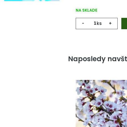
NA SKLADE
-
ks
+
Naposledy navšt