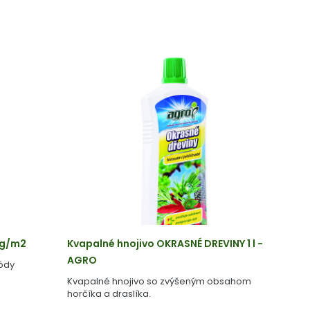
50g/m2
Kvapalné hnojivo OKRASNÉ DREVINY 1 l -
AGRO
pôdy
Kvapalné hnojivo so zvýšeným obsahom
horčíka a draslíka.