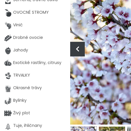
OVOCNÉ STROMY
Vinič
Drobné ovocie
Jahody
Exotické rastliny, citrusy
TRVALKY
Okrasné trávy
Bylinky
Živý plot
Tuje, ihličnany