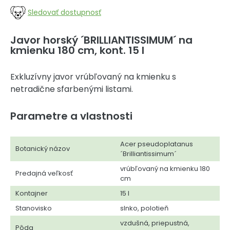
Sledovať dostupnosť
Javor horský ´BRILLIANTISSIMUM´ na
kmienku 180 cm, kont. 15 l
Exkluzívny javor vrúbľovaný na kmienku s
netradične sfarbenými listami.
Parametre a vlastnosti
Acer pseudoplatanus
Botanický názov
´Brilliantissimum´
vrúbľovaný na kmienku 180
Predajná veľkosť
cm
Kontajner
15 l
Stanovisko
slnko, polotieň
vzdušná, priepustná,
Pôda