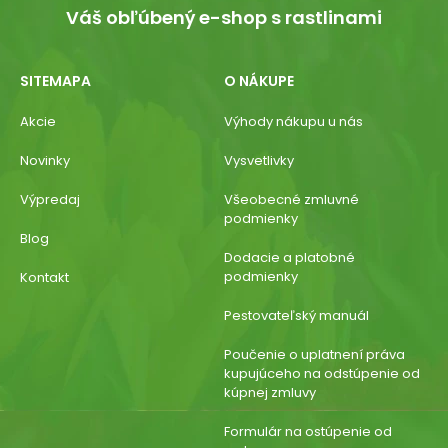
Váš obľúbený e-shop s rastlinami
SITEMAPA
O NÁKUPE
Akcie
Výhody nákupu u nás
Novinky
Vysvetlivky
Výpredaj
Všeobecné zmluvné
podmienky
Blog
Dodacie a platobné
podmienky
Kontakt
Pestovateľský manuál
Poučenie o uplatnení práva
kupujúceho na odstúpenie od
kúpnej zmluvy
Formulár na ostúpenie od