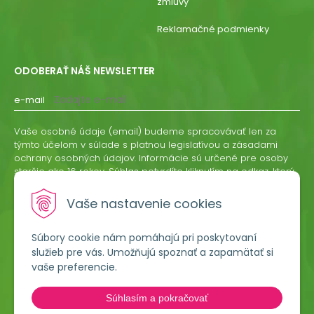
zmluvy
Reklamačné podmienky
ODOBERAŤ NÁŠ NEWSLETTER
e-mail
Vaše osobné údaje (email) budeme spracovávať len za
týmto účelom v súlade s platnou legislatívou a zásadami
ochrany osobných údajov. Informácie sú určené pre osoby
staršie ako 16 rokov. Súhlas potvrdíte kliknutím na odkaz, ktorý
vám pošleme na váš email. Súhlas môžete kedykoľvek
odvolať písomne, emailom alebo kliknutím na odkaz z
Vaše nastavenie cookies
ktoréhokoľvek informačného emailu.
Súbory cookie nám pomáhajú pri poskytovaní
ODOBERAŤ
služieb pre vás. Umožňujú spoznať a zapamätať si
vaše preferencie.
Lumigreen, s.r.o.
Súhlasím a pokračovať
Hradská 535