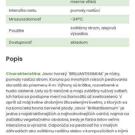
mierne vlhká
Intenzita rastu
pomaly rastúci
Mrazuvzdornosť
-34°C
solitérny strom, alejová
Použitie
výsadba
Dostupnosť
skladom
Popis
Charakteristika:
Javor horský ´BRILLIANTISSIMUM´ je nízky,
pomaly rastúci strom. Koruna po mnohých rokoch pestovania
dorastá do priemeru 4 m. Výhony sú krátke, rozvetvené a
husto olistené. Listy sú 5-laločné a majú zvláštny ružový odtieň.
Ich farba sa postupne mení na žiarivožltú až svetlozelenú. V
apríli až máji kvitne drobnými žltozelenými kvetmi, z ktorých sa
na konci leta tvoria červené plody. Javor ´Brilliantissimum´ je
jedna z najatraktívnejších a najhodnotnejších odrôd, najmä na
začiatku vegetačného obdobia, kedy je farba listov veľmi
intenzívna a výrazná. Odporúča sa pestovať ho v malých
záhradách ako solitérnu rastlinu alebo v kompozíciách s inými