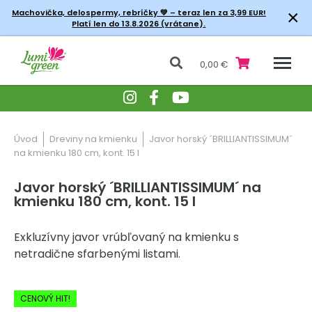
×
Machovička, delospermy, rebríčky
💚 – teraz len za 3,99 EUR!
Platí len do 13.8.2026 (vrátane).
0,00 €
Úvod
Dreviny na kmienku
Javor horský ´BRILLIANTISSIMUM´
na kmienku 180 cm, kont. 15 l
Javor horský ´BRILLIANTISSIMUM´ na
kmienku 180 cm, kont. 15 l
Exkluzívny javor vrúbľovaný na kmienku s
netradične sfarbenými listami.
-20% Zľava
CENOVÝ HIT!