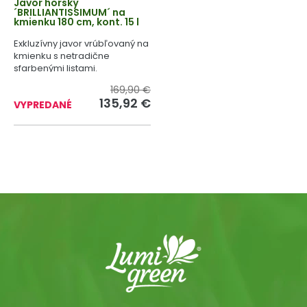
Javor horský
´BRILLIANTISSIMUM´ na
kmienku 180 cm, kont. 15 l
Exkluzívny javor vrúbľovaný na
kmienku s netradične
sfarbenými listami.
169,90 €
135,92 €
VYPREDANÉ