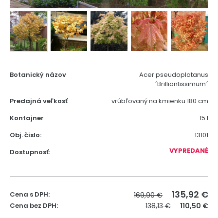
Botanický názov
Acer pseudoplatanus
´Brilliantissimum´
Predajná veľkosť
vrúbľovaný na kmienku 180 cm
Kontajner
15 l
Obj. čislo:
13101
VYPREDANÉ
Dostupnosť:
135,92
€
Cena s DPH:
169,90 €
Cena bez DPH:
138,13 €
110,50 €