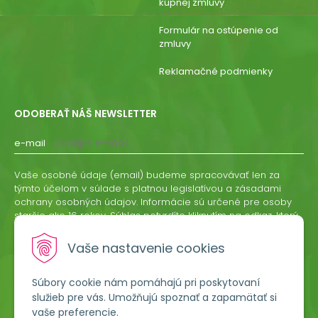
kúpnej zmluvy
Formulár na ostúpenie od
zmluvy
Reklamačné podmienky
ODOBERAŤ NÁŠ NEWSLETTER
e-mail
Vaše osobné údaje (email) budeme spracovávať len za
týmto účelom v súlade s platnou legislatívou a zásadami
ochrany osobných údajov. Informácie sú určené pre osoby
staršie ako 16 rokov. Súhlas potvrdíte kliknutím na odkaz, ktorý
vám pošleme na váš email. Súhlas môžete kedykoľvek
odvolať písomne, emailom alebo kliknutím na odkaz z
Vaše nastavenie cookies
ktoréhokoľvek informačného emailu.
Súbory cookie nám pomáhajú pri poskytovaní
ODOBERAŤ
služieb pre vás. Umožňujú spoznať a zapamätať si
vaše preferencie.