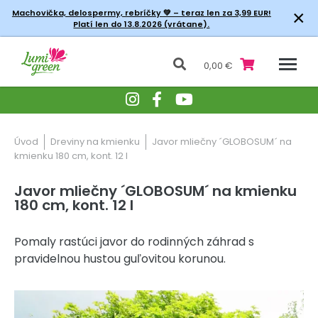
×
Machovička, delospermy, rebríčky
💚 – teraz len za 3,99 EUR!
Platí len do 13.8.2026 (vrátane).
0,00 €
Úvod
Dreviny na kmienku
Javor mliečny ´GLOBOSUM´ na
kmienku 180 cm, kont. 12 l
Javor mliečny ´GLOBOSUM´ na kmienku
180 cm, kont. 12 l
Pomaly rastúci javor do rodinných záhrad s
pravidelnou hustou guľovitou korunou.