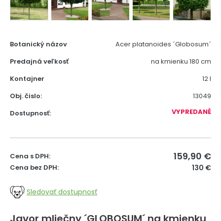
Botanický názov
Acer platanoides ´Globosum´
Predajná veľkosť
na kmienku 180 cm
Kontajner
12 l
Obj. čislo:
13049
VYPREDANÉ
Dostupnosť:
159,90
€
Cena s DPH:
Cena bez DPH:
130 €
Sledovať dostupnosť
Javor mliečny ´GLOBOSUM´ na kmienku