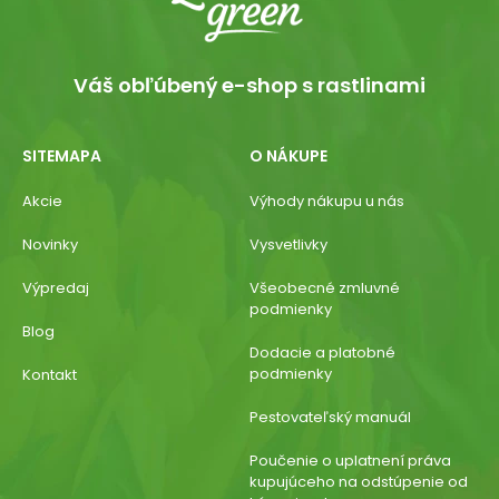
Váš obľúbený e-shop s rastlinami
SITEMAPA
O NÁKUPE
Akcie
Výhody nákupu u nás
Novinky
Vysvetlivky
Výpredaj
Všeobecné zmluvné
podmienky
Blog
Dodacie a platobné
podmienky
Kontakt
Pestovateľský manuál
Poučenie o uplatnení práva
kupujúceho na odstúpenie od