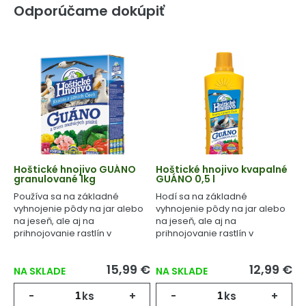
Odporúčame dokúpiť
Hoštické hnojivo GUÁNO
Hoštické hnojivo kvapalné
granulované 1kg
GUÁNO 0,5 l
Používa sa na základné
Hodí sa na základné
vyhnojenie pôdy na jar alebo
vyhnojenie pôdy na jar alebo
na jeseň, ale aj na
na jeseň, ale aj na
prihnojovanie rastlín v
prihnojovanie rastlín v
priebehu celého
priebehu celého
vegetačného cyklu.
vegetačného cyklu.
15,99 €
12,99 €
NA SKLADE
NA SKLADE
-
ks
+
-
ks
+