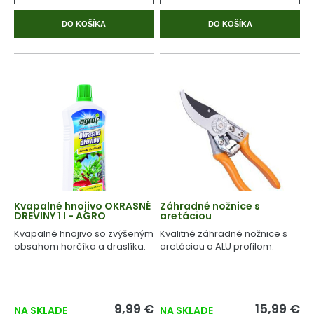
DO KOŠÍKA
DO KOŠÍKA
Kvapalné hnojivo OKRASNÉ
Záhradné nožnice s
DREVINY 1 l - AGRO
aretáciou
Kvapalné hnojivo so zvýšeným
Kvalitné záhradné nožnice s
obsahom horčíka a draslíka.
aretáciou a ALU profilom.
9,99 €
15,99 €
NA SKLADE
NA SKLADE