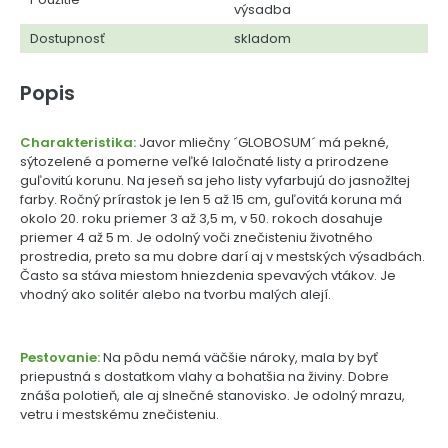
výsadba
Dostupnosť
skladom
Popis
Charakteristika:
Javor mliečny ´GLOBOSUM´ má pekné,
sýtozelené a pomerne veľké laločnaté listy a prirodzene
guľovitú korunu. Na jeseň sa jeho listy vyfarbujú do jasnožltej
farby. Ročný prírastok je len 5 až 15 cm, guľovitá koruna má
okolo 20. roku priemer 3 až 3,5 m, v 50. rokoch dosahuje
priemer 4 až 5 m. Je odolný voči znečisteniu životného
prostredia, preto sa mu dobre darí aj v mestských výsadbách.
Často sa stáva miestom hniezdenia spevavých vtákov. Je
vhodný ako solitér alebo na tvorbu malých alejí.
Pestovanie:
Na pôdu nemá väčšie nároky, mala by byť
priepustná s dostatkom vlahy a bohatšia na živiny. Dobre
znáša polotieň, ale aj slnečné stanovisko. Je odolný mrazu,
vetru i mestskému znečisteniu.