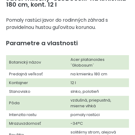
180 cm, kont. 12 l
Pomaly rastúci javor do rodinných záhrad s
pravidelnou hustou guľovitou korunou.
Parametre a vlastnosti
Acer platanoides
Botanický názov
´Globosum´
Predajná veľkosť
na kmienku 180 cm
Kontajner
12 l
Stanovisko
slnko, polotieň
vzdušná, priepustná,
Pôda
mierne vlhká
Intenzita rastu
pomaly rastúci
Mrazuvzdornosť
-34°C
solitérny strom, alejová
Použitie