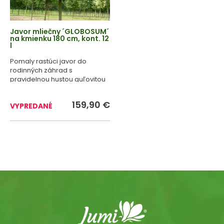
Javor mliečny ´GLOBOSUM´
na kmienku 180 cm, kont. 12
l
Pomaly rastúci javor do
rodinných záhrad s
pravidelnou hustou guľovitou
korunou.
159,90 €
VYPREDANÉ