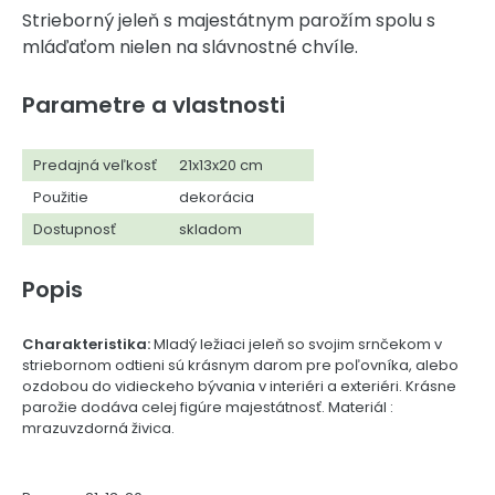
Strieborný jeleň s majestátnym parožím spolu s
mláďaťom nielen na slávnostné chvíle.
Parametre a vlastnosti
Predajná veľkosť
21x13x20 cm
Použitie
dekorácia
Dostupnosť
skladom
Popis
Charakteristika:
Mladý ležiaci jeleň so svojim srnčekom v
striebornom odtieni sú krásnym darom pre poľovníka, alebo
ozdobou do vidieckeho bývania v interiéri a exteriéri. Krásne
parožie dodáva celej figúre majestátnosť. Materiál :
mrazuvzdorná živica.