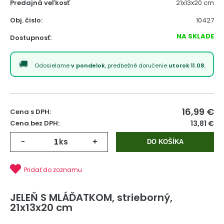
Predajná veľkosť
21x13x20 cm
Obj. čislo:
10427
NA SKLADE
Dostupnosť:
Odosielame
v pondelok
, predbežné doručenie
utorok 11.08.
16,99
€
Cena s DPH:
Cena bez DPH:
13,81 €
-
ks
+
DO KOŠÍKA
Pridať do zoznamu
JELEŇ S MLÁĎATKOM, strieborný,
21x13x20 cm