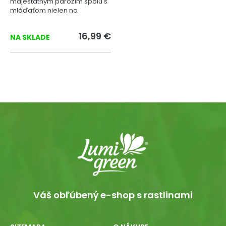
majestátnym parožím spolu s
mláďaťom nielen na
slávnostné chvíle.
16,99 €
NA SKLADE
Váš obľúbený e-shop s rastlinami