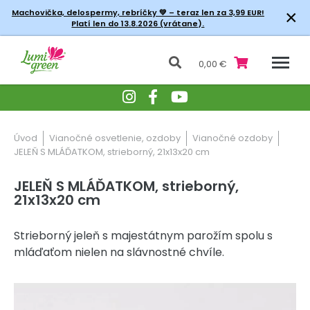
×
Machovička, delospermy, rebríčky
💚 – teraz len za 3,99 EUR!
Platí len do 13.8.2026 (vrátane).
0,00 €
Úvod
Vianočné osvetlenie, ozdoby
Vianočné ozdoby
JELEŇ S MLÁĎATKOM, strieborný, 21x13x20 cm
JELEŇ S MLÁĎATKOM, strieborný,
21x13x20 cm
Strieborný jeleň s majestátnym parožím spolu s
mláďaťom nielen na slávnostné chvíle.