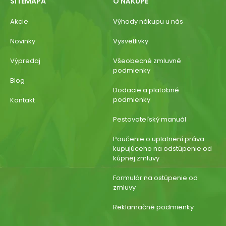
SITEMAPA
O NÁKUPE
Akcie
Výhody nákupu u nás
Novinky
Vysvetlivky
Výpredaj
Všeobecné zmluvné
podmienky
Blog
Dodacie a platobné
podmienky
Kontakt
Pestovateľský manuál
Poučenie o uplatnení práva
kupujúceho na odstúpenie od
kúpnej zmluvy
Formulár na ostúpenie od
zmluvy
Reklamačné podmienky