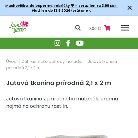
×
Machovička, delospermy, rebríčky
💚 – teraz len za 3,99 EUR!
Platí len do 13.8.2026 (vrátane).
0,00 €
Úvod
Záhradnícke potreby, náradie
Jutová tkanina
prírodná 2,1 x 2 m
Jutová tkanina prírodná 2,1 x 2 m
Jutová tkanina z prírodného materiálu určená
najmä na ochranu rastlín.