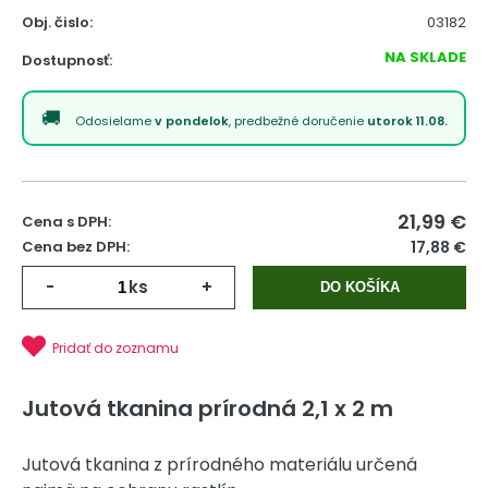
Obj. čislo:
03182
NA SKLADE
Dostupnosť:
Odosielame
v pondelok
, predbežné doručenie
utorok 11.08.
21,99
€
Cena s DPH:
Cena bez DPH:
17,88 €
-
ks
+
DO KOŠÍKA
Pridať do zoznamu
Jutová tkanina prírodná 2,1 x 2 m
Jutová tkanina z prírodného materiálu určená