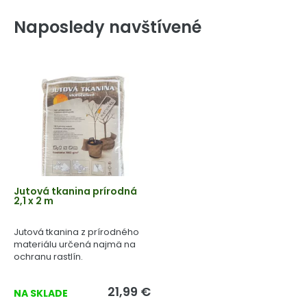
Naposledy navštívené
Jutová tkanina prírodná
2,1 x 2 m
Jutová tkanina z prírodného
materiálu určená najmä na
ochranu rastlín.
21,99 €
NA SKLADE