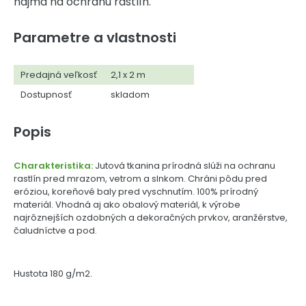
najmä na ochranu rastlín.
Parametre a vlastnosti
Predajná veľkosť
2,1 x 2 m
Dostupnosť
skladom
Popis
Charakteristika:
Jutová tkanina prírodná slúži na ochranu
rastlín pred mrazom, vetrom a slnkom. Chráni pôdu pred
eróziou, koreňové baly pred vyschnutím. 100% prírodný
materiál. Vhodná aj ako obalový materiál, k výrobe
najrôznejších ozdobných a dekoračných prvkov, aranžérstve,
čaludníctve a pod.
Hustota 180 g/m2.