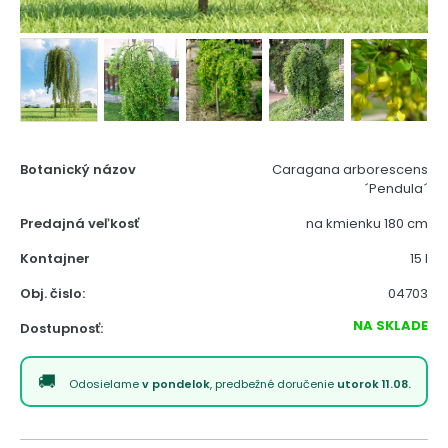
Botanický názov
Caragana arborescens
´Pendula´
Predajná veľkosť
na kmienku 180 cm
Kontajner
15 l
Obj. čislo:
04703
NA SKLADE
Dostupnosť:
Odosielame
v pondelok
, predbežné doručenie
utorok 11.08.