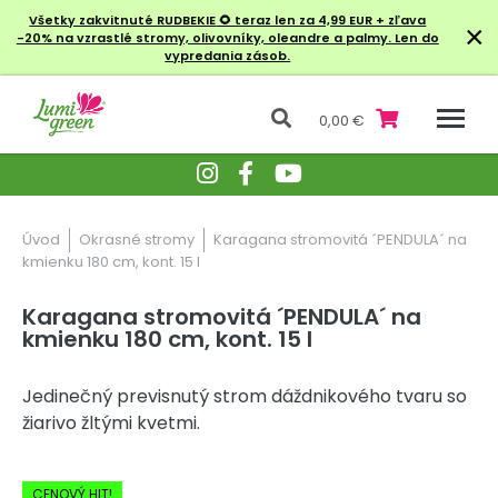
Všetky zakvitnuté RUDBEKIE
🌻 teraz len za 4,99 EUR + zľava
×
-20% na vzrastlé stromy, olivovníky, oleandre a palmy. Len do
vypredania zásob.
0,00 €
Úvod
Okrasné stromy
Karagana stromovitá ´PENDULA´ na
kmienku 180 cm, kont. 15 l
Karagana stromovitá ´PENDULA´ na
kmienku 180 cm, kont. 15 l
Jedinečný previsnutý strom dáždnikového tvaru so
žiarivo žltými kvetmi.
-20% Zľava
CENOVÝ HIT!