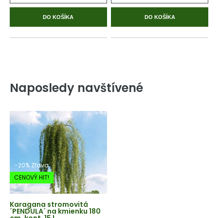
DO KOŠÍKA
DO KOŠÍKA
Naposledy navštívené
-20% Zľava
CENOVÝ HIT!
Karagana stromovitá
´PENDULA´ na kmienku 180
cm, kont. 15 l