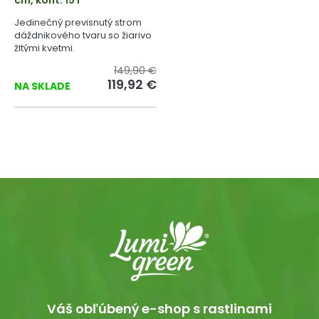
Jedinečný previsnutý strom
dáždnikového tvaru so žiarivo
žltými kvetmi.
149,90 €
119,92 €
NA SKLADE
Váš obľúbený e-shop s rastlinami