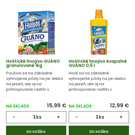
Hoštické hnojivo GUÁNO
Hoštické hnojivo kvapalné
granulované 1kg
GUÁNO 0,5 l
Používa sa na základné
Hodí sa na základné
vyhnojenie pôdy na jar alebo
vyhnojenie pôdy na jar alebo
na jeseň, ale aj na
na jeseň, ale aj na
prihnojovanie rastlín v
prihnojovanie rastlín v
priebehu celého
priebehu celého
vegetačného cyklu.
vegetačného cyklu.
15,99 €
12,99 €
NA SKLADE
NA SKLADE
-
ks
+
-
ks
+
DO KOŠÍKA
DO KOŠÍKA