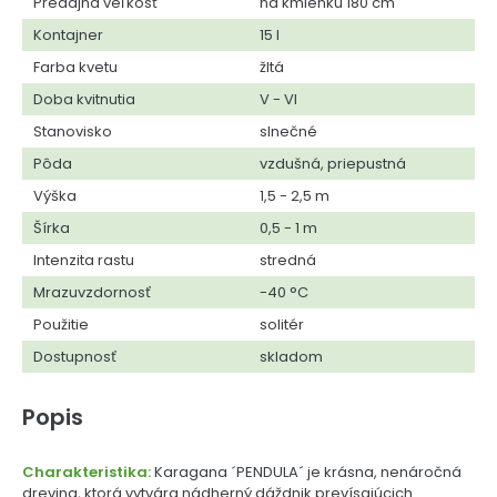
Predajná veľkosť
na kmienku 180 cm
Kontajner
15 l
Farba kvetu
žltá
Doba kvitnutia
V - VI
Stanovisko
slnečné
Pôda
vzdušná, priepustná
Výška
1,5 - 2,5 m
Šírka
0,5 - 1 m
Intenzita rastu
stredná
Mrazuvzdornosť
-40 °C
Použitie
solitér
Dostupnosť
skladom
Popis
Charakteristika:
Karagana ´PENDULA´ je krásna, nenáročná
drevina, ktorá vytvára nádherný dáždnik prevísajúcich