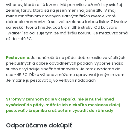
výhonov, ktoré rastú k zemi. Má perovito zložené listy sviežej
zelenej farby, ktorá sa na jeseň mení na jasne žltú. V máji
kvitne množstvom drobných žiarivých žltých kvetov, ktoré
dokonale harmonizujú so svetlozelenou farbou listov. Z kvetov
sa neskôr tvoria hnedé, cca 5 cm dlhé struky. Od kultivaru
´Walker´ sa odlišuje tým, že má širšiu korunu. Je mrazuvzdorná
až do - 40 °C.
Pestovanie:
Je nenáročná na pôdu, dobre rastie vo všetkých
priepustných a dobre odvodnených pôdach, výborne znáša
sucho a vyžaduje slnečné stanovisko. Je mrazuvzdorná do
cca -45 °C. Dĺžku výhonov môžeme upravovať jarným rezom.
Je možné ju pestovať aj vo veľkých nádobách.
Stromy v zemnom bale v črepníku nie je nutné ihneď
vysádzať do pôdy, môžete ich niekoľko mesiacov ďalej
pestovať v črepníku a až potom vysadiť do záhrady.
Odporúčame dokúpiť