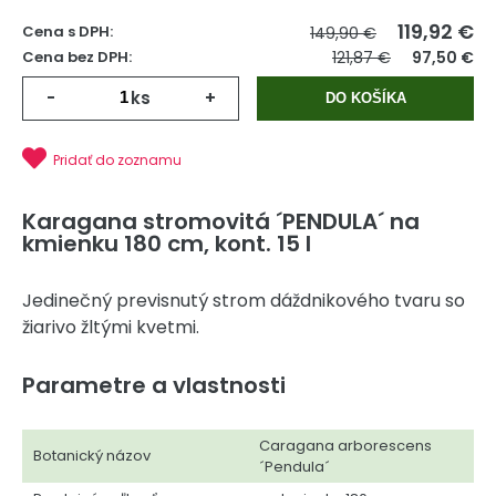
119,92
€
Cena s DPH:
149,90 €
Cena bez DPH:
121,87 €
97,50 €
-
ks
+
DO KOŠÍKA
Pridať do zoznamu
Karagana stromovitá ´PENDULA´ na
kmienku 180 cm, kont. 15 l
Jedinečný previsnutý strom dáždnikového tvaru so
žiarivo žltými kvetmi.
Parametre a vlastnosti
Caragana arborescens
Botanický názov
´Pendula´