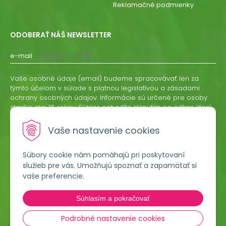
Reklamačné podmienky
ODOBERAŤ NÁŠ NEWSLETTER
e-mail
Vaše osobné údaje (email) budeme spracovávať len za
týmto účelom v súlade s platnou legislatívou a zásadami
ochrany osobných údajov. Informácie sú určené pre osoby
staršie ako 16 rokov. Súhlas potvrdíte kliknutím na odkaz, ktorý
vám pošleme na váš email. Súhlas môžete kedykoľvek
odvolať písomne, emailom alebo kliknutím na odkaz z
Vaše nastavenie cookies
ktoréhokoľvek informačného emailu.
Súbory cookie nám pomáhajú pri poskytovaní
ODOBERAŤ
služieb pre vás. Umožňujú spoznať a zapamätať si
vaše preferencie.
Lumigreen, s.r.o.
Súhlasím a pokračovať
Hradská 535
966 54 Tekovské Nemce
Podrobné nastavenie cookies