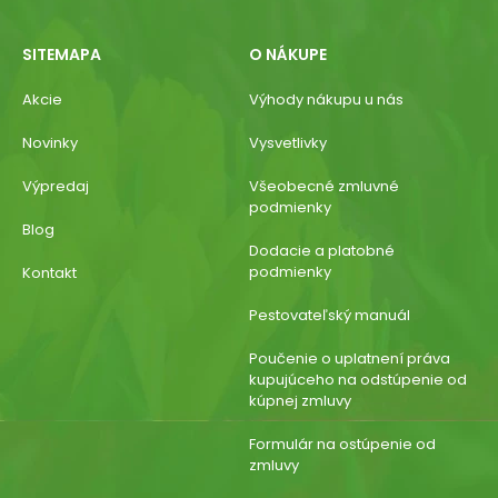
SITEMAPA
O NÁKUPE
Akcie
Výhody nákupu u nás
Novinky
Vysvetlivky
Výpredaj
Všeobecné zmluvné
podmienky
Blog
Dodacie a platobné
podmienky
Kontakt
Pestovateľský manuál
Poučenie o uplatnení práva
kupujúceho na odstúpenie od
kúpnej zmluvy
Formulár na ostúpenie od
zmluvy