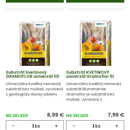
Substrát kvetinový
Substrát KVETINOVÝ
GRAMOFLOR univerzál 10l
univerzál Gramoflor 5l
Univerzálny kvalitný nemecký
Univerzálny kvalitný nemecký
substrát bez mušiek, vyrobený
substrát Blumenerde
z geologicky starej rašeliny.
Gramoflor je substrát bez
mušiek, vyrobený z
geologicky starej rašeliny.
8,99 €
7,99 €
NA SKLADE
NA SKLADE
-
ks
+
-
ks
+