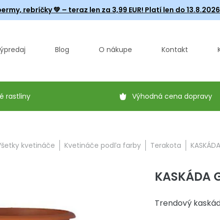
ermy, rebríčky
💚 – teraz len za 3,99 EUR! Platí len do 13.8.202
ýpredaj
Blog
O nákupe
Kontakt
é rastliny
Výhodná cena dopravy
Všetky kvetináče
Kvetináče podľa farby
Terakota
KASKÁDA
KASKÁDA G
Trendový kaskádo