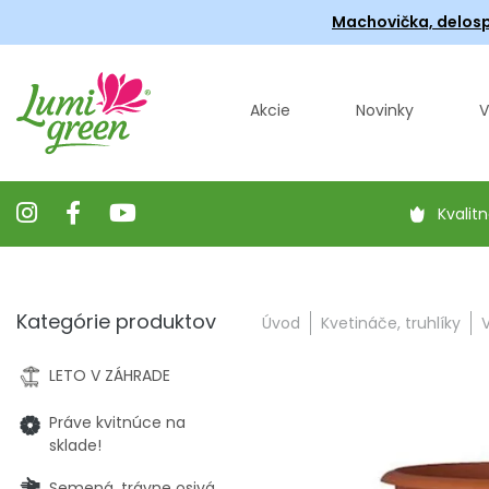
Machovička, delosp
Akcie
Novinky
V
Kvalitn
Kategórie produktov
Úvod
Kvetináče, truhlíky
LETO V ZÁHRADE
Práve kvitnúce na
sklade!
Semená, trávne osivá