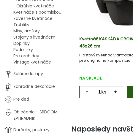
Okrúhle kvetináče
Kvetináče s podmiskou
Závesné kvetináče
Truhlíky
Misy, amfory
Stojany s kvetináčmi
Kvetináč KASKÁDA CRO
Doplnky
48x26 cm
Podmisky
Plastový kvetináč v antracit
Pre orchidey
pre originálne kompozície.
Vintage kvetináče
Solárne lampy
NA SKLADE
Záhradné dekorácie
-
ks
+
Pre deti
Oblečenie - SRDCOM
ZÁHRADNÍK
Naposledy navšt
Darčeky, poukazy