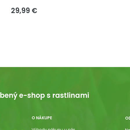
29,99 €
bený e-shop s rastlinami
O NÁKUPE
O
Výhody nákupu u nás