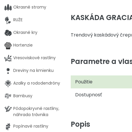
Okrasné stromy
KASKÁDA GRACIA
RUŽE
Okrasné kry
Trendový kaskádový črepní
Hortenzie
Vresoviskové rastliny
Parametre a vlas
Dreviny na kmienku
Použitie
Azalky a rododendróny
Dostupnosť
Bambusy
Pôdopokryvné rastliny,
náhrada trávnika
Popis
Popínavé rastliny