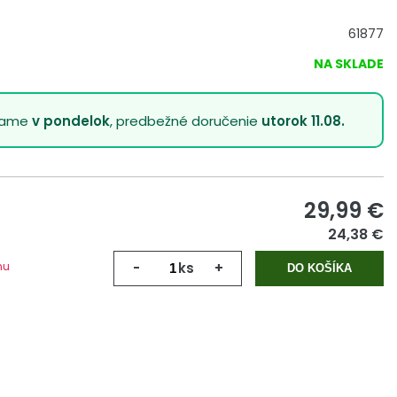
61877
NA SKLADE
lame
v pondelok
, predbežné doručenie
utorok 11.08.
29,99
€
24,38 €
mu
-
ks
+
DO KOŠÍKA