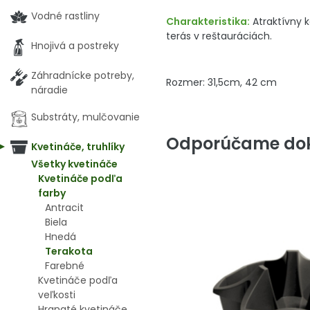
Vodné rastliny
Charakteristika:
Atraktívny k
terás v reštauráciách.
Hnojivá a postreky
Záhradnícke potreby,
Rozmer: 31,5cm, 42 cm
náradie
Substráty, mulčovanie
Odporúčame dok
Kvetináče, truhlíky
Všetky kvetináče
Kvetináče podľa
farby
Antracit
Biela
Hnedá
Terakota
Farebné
Kvetináče podľa
veľkosti
Hranaté kvetináče