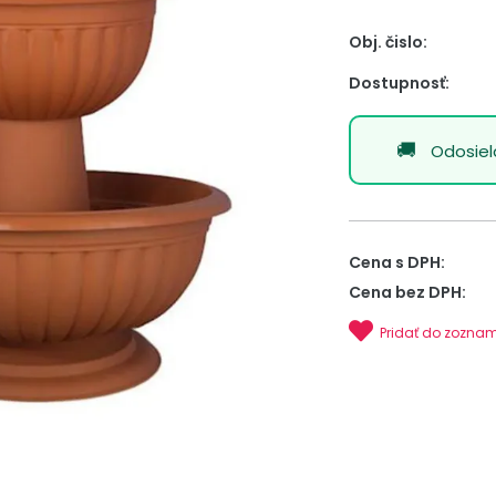
Obj. čislo:
Dostupnosť:
Odosie
Cena s DPH:
Cena bez DPH:
Pridať do zozna