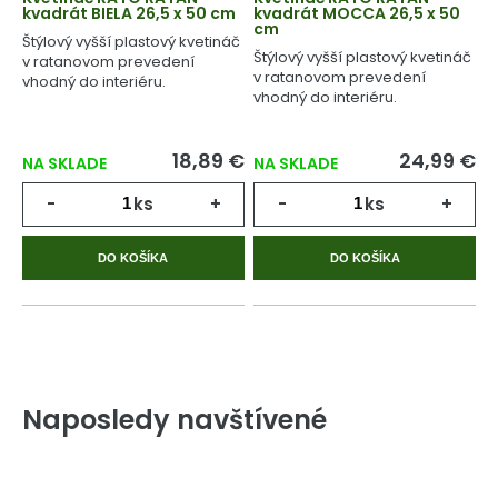
kvadrát BIELA 26,5 x 50 cm
kvadrát MOCCA 26,5 x 50
cm
Štýlový vyšší plastový kvetináč
Štýlový vyšší plastový kvetináč
v ratanovom prevedení
v ratanovom prevedení
vhodný do interiéru.
vhodný do interiéru.
18,89 €
24,99 €
NA SKLADE
NA SKLADE
-
ks
+
-
ks
+
DO KOŠÍKA
DO KOŠÍKA
Naposledy navštívené