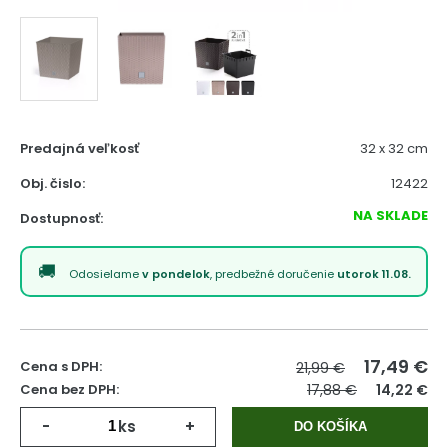
Predajná veľkosť
32 x 32 cm
Obj. čislo:
12422
NA SKLADE
Dostupnosť:
Odosielame
v pondelok
, predbežné doručenie
utorok 11.08.
17,49
€
Cena s DPH:
21,99 €
Cena bez DPH:
17,88 €
14,22 €
-
ks
+
DO KOŠÍKA