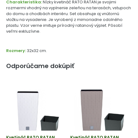
Charakteristika:
Nízky kvetináč RATO RATAN je svojimi
rozmermi vhodný na vyplnenie zeleňou na terasách, vstupoch
do domu a chodbách interiéru. Set obsahuje aj vnútornú
vložku na vysadenie. Je vyrobený z mimoriadne odolného
plastu. Vzor verne imituje prírodný ratanový výplet. Pôsobí
veľmi exkluzívne.
Rozmery:
32x32 cm.
Odporúčame dokúpiť
Kvetináč RATO RATAN
Kvetináč RATO RATAN