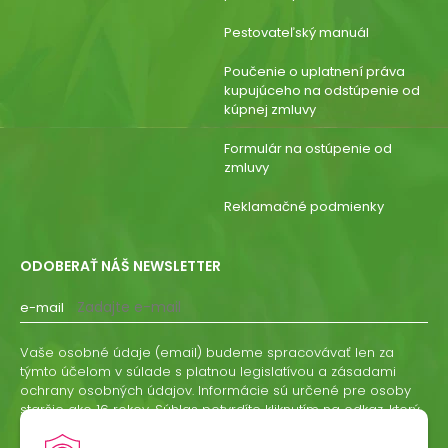
Pestovateľský manuál
Poučenie o uplatnení práva
kupujúceho na odstúpenie od
kúpnej zmluvy
Formulár na ostúpenie od
zmluvy
Reklamačné podmienky
ODOBERAŤ NÁŠ NEWSLETTER
e-mail
Vaše osobné údaje (email) budeme spracovávať len za
týmto účelom v súlade s platnou legislatívou a zásadami
ochrany osobných údajov. Informácie sú určené pre osoby
staršie ako 16 rokov. Súhlas potvrdíte kliknutím na odkaz, ktorý
vám pošleme na váš email. Súhlas môžete kedykoľvek
odvolať písomne, emailom alebo kliknutím na odkaz z