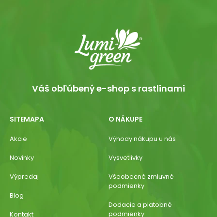
Váš obľúbený e-shop s rastlinami
SITEMAPA
O NÁKUPE
Akcie
Výhody nákupu u nás
Novinky
Vysvetlivky
Výpredaj
Všeobecné zmluvné
podmienky
Blog
Dodacie a platobné
podmienky
Kontakt