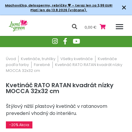
×
Machovička, delospermy, rebríčky
💚 – teraz len za 3,99 EUR!
Platí len do 13.8.2026 (vrátane).
0,00 €
Úvod
Kvetináče, truhlíky
Všetky kvetináče
Kvetináče
podľa farby
Farebné
Kvetináč RATO RATAN kvadrát nízky
MOCCA 32x32 cm
Kvetináč RATO RATAN kvadrát nízky
MOCCA 32x32 cm
Štýlový nižší plastový kvetináč v ratanovom
prevedení vhodný do interiéru.
-20% Akcia