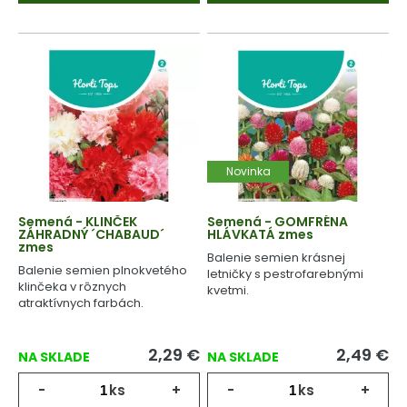
Novinka
Semená - KLINČEK
Semená - GOMFRÉNA
ZÁHRADNÝ ´CHABAUD´
HLÁVKATÁ zmes
zmes
Balenie semien krásnej
Balenie semien plnokvetého
letničky s pestrofarebnými
klinčeka v rôznych
kvetmi.
atraktívnych farbách.
2,29
€
2,49
€
NA SKLADE
NA SKLADE
-
ks
+
-
ks
+