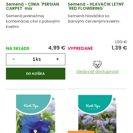
Semená - CÍNIA ´PERSIAN
Semená - HLAVÁČIK LETNÝ
CARPET´ mix
´RED FLOWERING´
Semená jedinečnej
Semená hlaváčika so
kombinácie cínií s pútavými
žiarivými červenými kvetmi .
kvetmi.
1,99 €
4,99
€
1,39
€
NA SKLADE
VYPREDANÉ
-
ks
+
Sledovať dostupnosť
DO KOŠÍKA