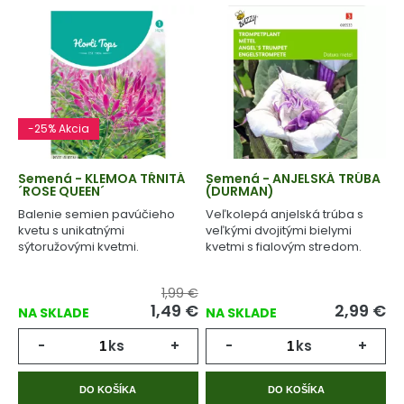
-25% Akcia
Semená - KLEMOA TŔNITÁ
Semená - ANJELSKÁ TRÚBA
´ROSE QUEEN´
(DURMAN)
Balenie semien pavúčieho
Veľkolepá anjelská trúba s
kvetu s unikatnými
veľkými dvojitými bielymi
sýtoružovými kvetmi.
kvetmi s fialovým stredom.
1,99 €
1,49
€
2,99
€
NA SKLADE
NA SKLADE
-
ks
+
-
ks
+
DO KOŠÍKA
DO KOŠÍKA