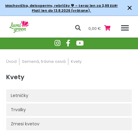
×
Machovička, delospermy, rebríčky
💚 – teraz len za 3,99 EUR!
Platí len do 13.8.2026 (vrátane).
0,00 €
Úvod
Semená, trávne osivá
Kvety
Kvety
Letničky
Trvalky
Zmesi kvetov