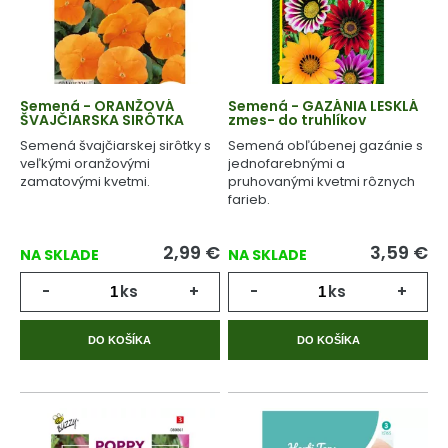
Semená - ORANŽOVÁ
Semená - GAZÁNIA LESKLÁ
ŠVAJČIARSKA SIRÔTKA
zmes- do truhlíkov
Semená švajčiarskej sirôtky s
Semená obľúbenej gazánie s
veľkými oranžovými
jednofarebnými a
zamatovými kvetmi.
pruhovanými kvetmi rôznych
farieb.
2,99
€
3,59
€
NA SKLADE
NA SKLADE
-
ks
+
-
ks
+
DO KOŠÍKA
DO KOŠÍKA