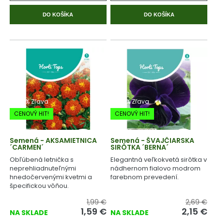
DO KOŠÍKA
DO KOŠÍKA
-20% Zľava
-20% Zľava
CENOVÝ HIT!
CENOVÝ HIT!
Semená - AKSAMIETNICA
Semená - ŠVAJČIARSKA
´CARMEN´
SIRÔTKA ´BERNA´
Obľúbená letnička s
Elegantná veľkokvetá sirôtka v
neprehliadnuteľnými
nádhernom fialovo modrom
hnedočervenými kvetmi a
farebnom prevedení.
špecifickou vôňou.
1,99 €
2,69 €
1,59
€
2,15
€
NA SKLADE
NA SKLADE