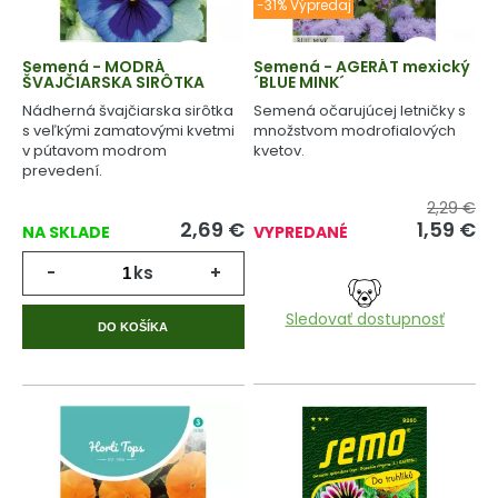
-31% Výpredaj
Semená - MODRÁ
Semená - AGERÁT mexický
ŠVAJČIARSKA SIRÔTKA
´BLUE MINK´
Nádherná švajčiarska sirôtka
Semená očarujúcej letničky s
s veľkými zamatovými kvetmi
množstvom modrofialových
v pútavom modrom
kvetov.
prevedení.
2,29 €
2,69
€
1,59
€
NA SKLADE
VYPREDANÉ
-
ks
+
Sledovať dostupnosť
DO KOŠÍKA