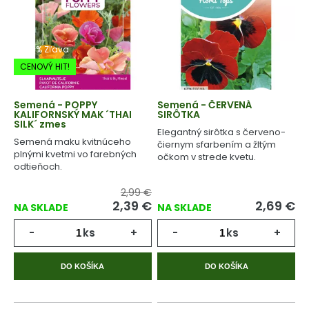
-20% Zľava
CENOVÝ HIT!
Semená - POPPY
Semená - ČERVENÁ
KALIFORNSKÝ MAK ´THAI
SIRÔTKA
SILK´ zmes
Elegantný sirôtka s červeno-
Semená maku kvitnúceho
čiernym sfarbením a žltým
plnými kvetmi vo farebných
očkom v strede kvetu.
odtieňoch.
2,99 €
2,39
€
2,69
€
NA SKLADE
NA SKLADE
-
ks
+
-
ks
+
DO KOŠÍKA
DO KOŠÍKA