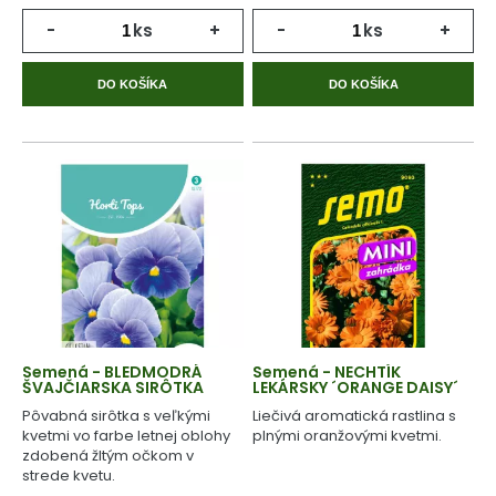
-
ks
+
-
ks
+
DO KOŠÍKA
DO KOŠÍKA
Semená - BLEDMODRÁ
Semená - NECHTÍK
ŠVAJČIARSKA SIRÔTKA
LEKÁRSKY ´ORANGE DAISY´
Pôvabná sirôtka s veľkými
Liečivá aromatická rastlina s
kvetmi vo farbe letnej oblohy
plnými oranžovými kvetmi.
zdobená žltým očkom v
strede kvetu.