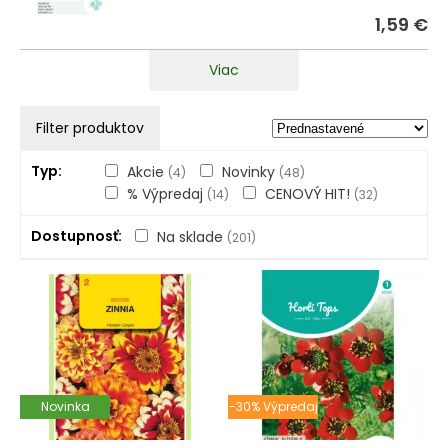
1,59 €
Viac
Filter produktov
Typ
Akcie
Novinky
(4)
(48)
% Výpredaj
CENOVÝ HIT!
(14)
(32)
Dostupnosť
Na sklade
(201)
Novinka
-30% Výpredaj