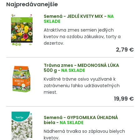
Najpredávanejšie
Semená - JEDLÉ KVETY MIX
-
NA
SKLADE
Atraktívna zmes semien jedlých
kvetov na ozdobu zákuskov, torty a
dezertov.
2,79 €
Trávna zmes - MEDONOSNÁ LÚKA
500 g
-
NA SKLADE
Kvalitné trávne osivo využívané k
zatrávneniu ľahko udržiavateľných
miest.
19,99 €
Semená - GYPSOMILKA ÚHĽADNÁ
biela
-
NA SKLADE
Nádherná trvalka so záplavou bielych
kvetov.