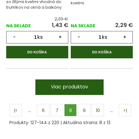
so žltýmii kvetmi vhodná do
kvetmi.
truhlíkov na okná a balkóny.
2,39 €
1,43
€
2,29
€
NA SKLADE
NA SKLADE
-
ks
+
-
ks
+
DO KOŠÍKA
DO KOŠÍKA
Viac produktov
…
…
|<
6
7
8
9
10
>|
Produkty:
127
-
144
z
220
| Aktuálna strana:
8
z
13