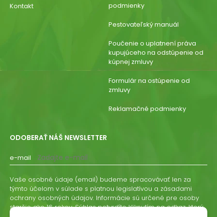
podmienky
Kontakt
Pestovateľský manuál
Poučenie o uplatnení práva
kupujúceho na odstúpenie od
kúpnej zmluvy
Formulár na ostúpenie od
zmluvy
Reklamačné podmienky
ODOBERAŤ NÁŠ NEWSLETTER
e-mail
Vaše osobné údaje (email) budeme spracovávať len za
týmto účelom v súlade s platnou legislatívou a zásadami
ochrany osobných údajov. Informácie sú určené pre osoby
staršie ako 16 rokov. Súhlas potvrdíte kliknutím na odkaz, ktorý
vám pošleme na váš email. Súhlas môžete kedykoľvek