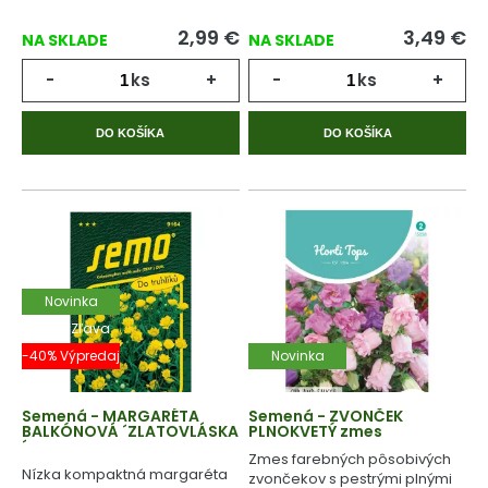
2,99
€
3,49
€
NA SKLADE
NA SKLADE
-
ks
+
-
ks
+
DO KOŠÍKA
DO KOŠÍKA
Novinka
-40% Zľava
-40% Výpredaj
Novinka
Semená - MARGARÉTA
Semená - ZVONČEK
BALKÓNOVÁ ´ZLATOVLÁSKA
PLNOKVETÝ zmes
´
Zmes farebných pôsobivých
Nízka kompaktná margaréta
zvončekov s pestrými plnými