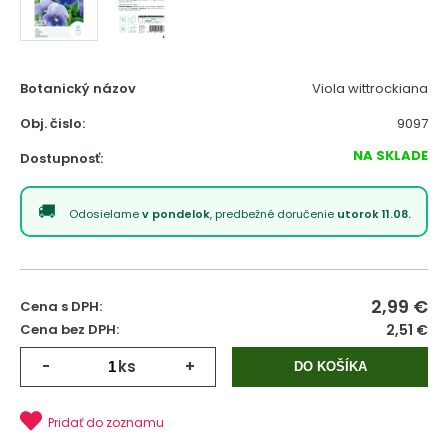
Botanický názov
Viola wittrockiana
Obj. čislo:
9097
NA SKLADE
Dostupnosť:
Odosielame
v pondelok
, predbežné doručenie
utorok 11.08.
2,99
€
Cena s DPH:
Cena bez DPH:
2,51 €
-
ks
+
DO KOŠÍKA
Pridať do zoznamu