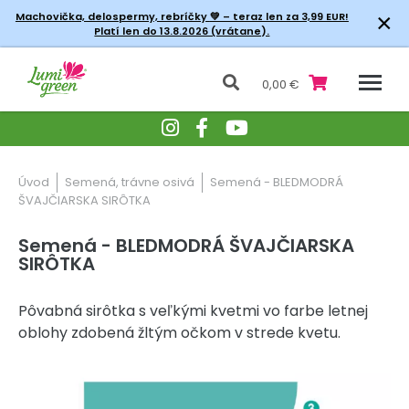
×
Machovička, delospermy, rebríčky
💚 – teraz len za 3,99 EUR!
Platí len do 13.8.2026 (vrátane).
0,00 €
Úvod
Semená, trávne osivá
Semená - BLEDMODRÁ
ŠVAJČIARSKA SIRÔTKA
Semená - BLEDMODRÁ ŠVAJČIARSKA
SIRÔTKA
Pôvabná sirôtka s veľkými kvetmi vo farbe letnej
oblohy zdobená žltým očkom v strede kvetu.