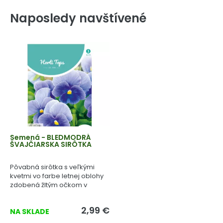
Naposledy navštívené
Semená - BLEDMODRÁ
ŠVAJČIARSKA SIRÔTKA
Pôvabná sirôtka s veľkými
kvetmi vo farbe letnej oblohy
zdobená žltým očkom v
strede kvetu.
2,99 €
NA SKLADE