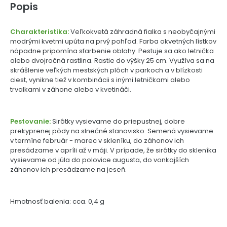
Popis
Charakteristika:
Veľkokvetá záhradná fialka s neobyčajnými
modrými kvetmi upúta na prvý pohľad. Farba okvetných lístkov
nápadne pripomína sfarbenie oblohy. Pestuje sa ako letnička
alebo dvojročná rastlina. Rastie do výšky 25 cm. Využíva sa na
skrášlenie veľkých mestských plôch v parkoch a v blízkosti
ciest, vynikne tiež v kombinácii s inými letničkami alebo
trvalkami v záhone alebo v kvetináči.
Pestovanie:
Sirôtky vysievame do priepustnej, dobre
prekyprenej pôdy na slnečné stanovisko. Semená vysievame
v termíne február - marec v skleníku, do záhonov ich
presádzame v apríli až v máji. V prípade, že sirôtky do skleníka
vysievame od júla do polovice augusta, do vonkajších
záhonov ich presádzame na jeseň.
Hmotnosť balenia: cca. 0,4 g