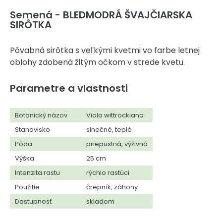
Semená - BLEDMODRÁ ŠVAJČIARSKA
SIRÔTKA
Pôvabná sirôtka s veľkými kvetmi vo farbe letnej
oblohy zdobená žltým očkom v strede kvetu.
Parametre a vlastnosti
Botanický názov
Viola wittrockiana
Stanovisko
slnečné, teplé
Pôda
priepustná, výživná
Výška
25 cm
Intenzita rastu
rýchlo rastúci
Použitie
črepník, záhony
Dostupnosť
skladom