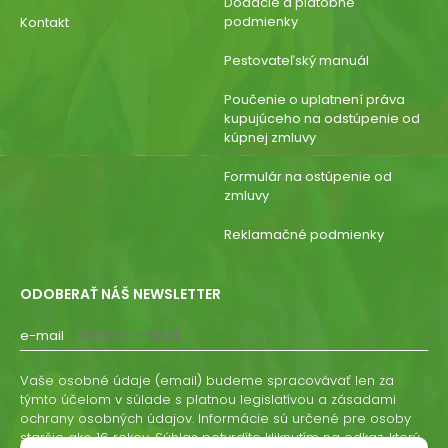
Dodacie a platobné
podmienky
Kontakt
Pestovateľský manuál
Poučenie o uplatnení práva
kupujúceho na odstúpenie od
kúpnej zmluvy
Formulár na ostúpenie od
zmluvy
Reklamačné podmienky
ODOBERAŤ NÁŠ NEWSLETTER
e-mail
Vaše osobné údaje (email) budeme spracovávať len za
týmto účelom v súlade s platnou legislatívou a zásadami
ochrany osobných údajov. Informácie sú určené pre osoby
staršie ako 16 rokov. Súhlas potvrdíte kliknutím na odkaz, ktorý