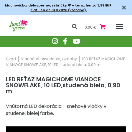
×
Machovička, delospermy, rebríčky
💚 – teraz len za 3,99 EUR!
Platí len do 13.8.2026 (vrátane).
0,00 €
Úvod
Vianočné osvetlenie, ozdoby
LED REŤAZ MAGICHOME
VIANOCE SNOWFLAKE, 10 LED,studená biela, 0,90 m
LED REŤAZ MAGICHOME VIANOCE
SNOWFLAKE, 10 LED,studená biela, 0,90
m
Vnútorná LED dekorácia - snehové vločky v
studenej bielej farbe.