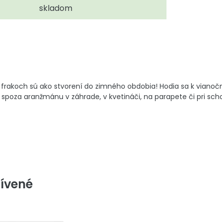
skladom
frakoch sú ako stvorení do zimného obdobia! Hodia sa k vianočn
 spoza aranžmánu v záhrade, v kvetináči, na parapete či pri sch
ívené