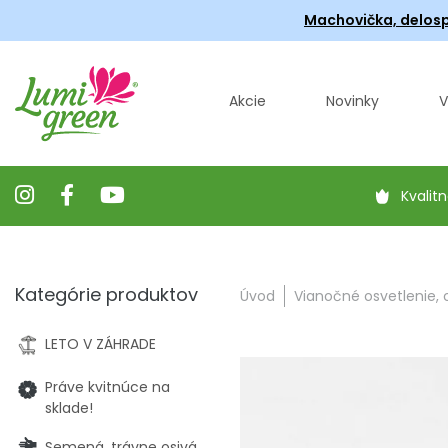
Machovička, delosp
Akcie
Novinky
V
Kvalitn
Kategórie produktov
Úvod
Vianočné osvetlenie,
LETO V ZÁHRADE
Práve kvitnúce na
sklade!
Semená, trávne osivá