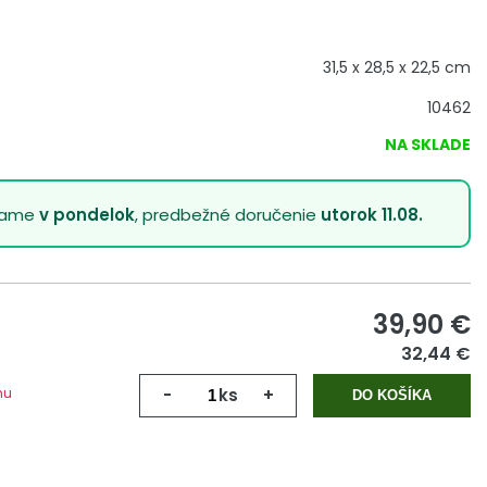
31,5 x 28,5 x 22,5 cm
10462
NA SKLADE
lame
v pondelok
, predbežné doručenie
utorok 11.08.
39,90
€
32,44 €
mu
-
ks
+
DO KOŠÍKA