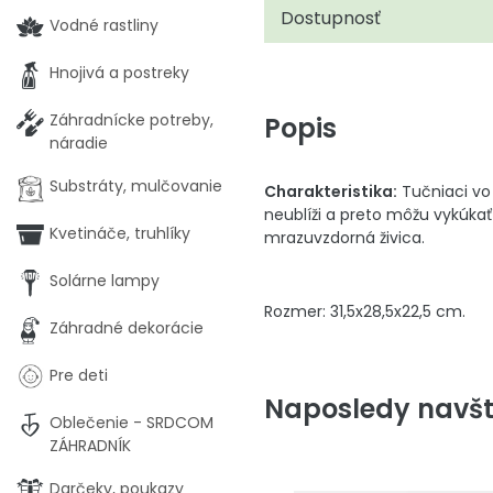
Dostupnosť
Vodné rastliny
Hnojivá a postreky
Záhradnícke potreby,
Popis
náradie
Substráty, mulčovanie
Charakteristika:
Tučniaci vo 
neublíži a preto môžu vykúkať
Kvetináče, truhlíky
mrazuvzdorná živica.
Solárne lampy
Rozmer: 31,5x28,5x22,5 cm.
Záhradné dekorácie
Pre deti
Naposledy navšt
Oblečenie - SRDCOM
ZÁHRADNÍK
Darčeky, poukazy