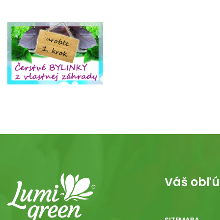
Váš obľú