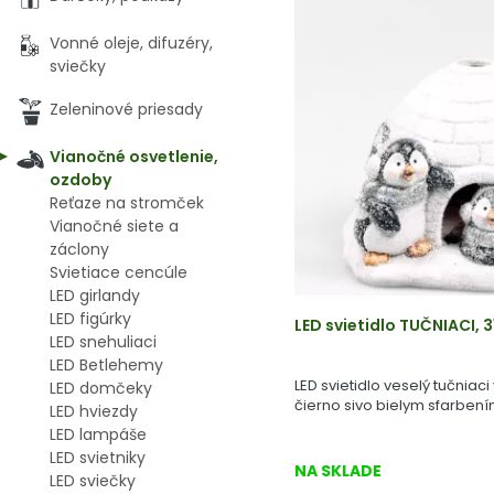
Vonné oleje, difuzéry,
sviečky
Zeleninové priesady
Vianočné osvetlenie,
ozdoby
Reťaze na stromček
Vianočné siete a
záclony
Svietiace cencúle
LED girlandy
LED figúrky
LED svietidlo TUČNIACI, 
LED snehuliaci
LED Betlehemy
LED svietidlo veselý tučniaci
LED domčeky
čierno sivo bielym sfarbení
LED hviezdy
LED lampáše
LED svietniky
NA SKLADE
LED sviečky