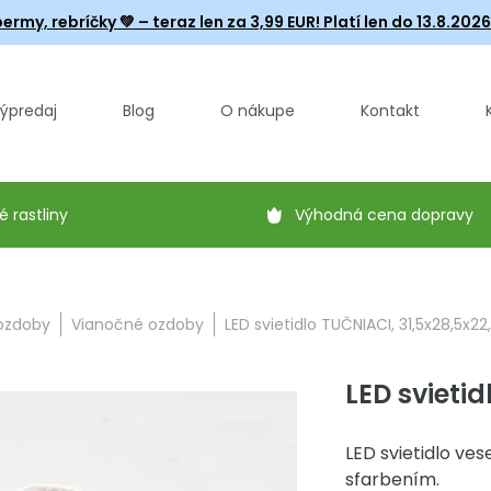
ermy, rebríčky
💚 – teraz len za 3,99 EUR! Platí len do 13.8.202
ýpredaj
Blog
O nákupe
Kontakt
é rastliny
Výhodná cena dopravy
 ozdoby
Vianočné ozdoby
LED svietidlo TUČNIACI, 31,5x28,5x2
LED svieti
LED svietidlo ves
sfarbením.