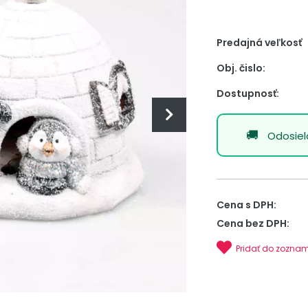
Predajná veľkosť
Obj. čislo:
Dostupnosť:
Odosie
Cena s DPH:
Cena bez DPH:
Pridať do zozna