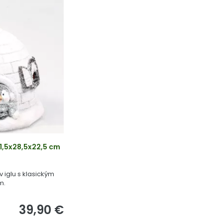
31,5x28,5x22,5 cm
 v iglu s klasickým
m.
39,90 €