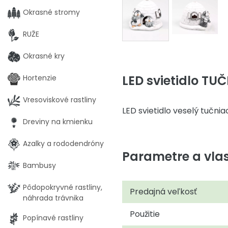
Okrasné stromy
RUŽE
Okrasné kry
LED svietidlo TUČ
Hortenzie
Vresoviskové rastliny
LED svietidlo veselý tučnia
Dreviny na kmienku
Azalky a rododendróny
Parametre a vlas
Bambusy
Pôdopokryvné rastliny,
Predajná veľkosť
náhrada trávnika
Použitie
Popínavé rastliny