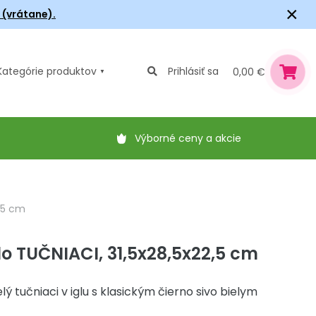
×
6 (vrátane).
Kategórie
produktov
Prihlásiť sa
0,00 €
Výborné ceny a akcie
2,5 cm
dlo TUČNIACI, 31,5x28,5x22,5 cm
elý tučniaci v iglu s klasickým čierno sivo bielym