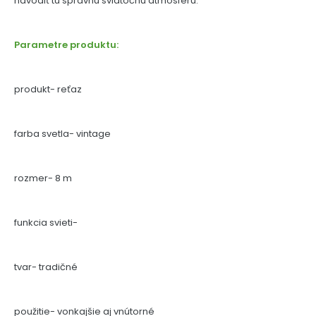
navodiť tú správnu sviatočnú atmosféru.
Parametre produktu:
produkt- reťaz
farba svetla- vintage
rozmer- 8 m
funkcia svieti-
tvar- tradičné
použitie- vonkajšie aj vnútorné