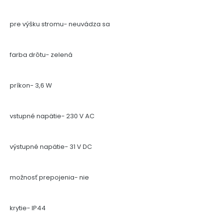
pre výšku stromu- neuvádza sa
farba drôtu- zelená
príkon- 3,6 W
vstupné napätie- 230 V AC
výstupné napätie- 31 V DC
možnosť prepojenia- nie
krytie- IP44