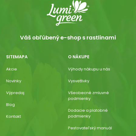
Váš obľúbený e-shop s rastlinami
SITEMAPA
O NÁKUPE
Akcie
Výhody nákupu u nás
Novinky
Vysvetlivky
Výpredaj
Všeobecné zmluvné
podmienky
Blog
Dodacie a platobné
podmienky
Kontakt
Pestovateľský manuál