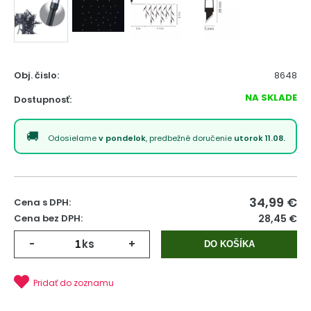
Obj. čislo:
8648
NA SKLADE
Dostupnosť:
Odosielame
v pondelok
, predbežné doručenie
utorok 11.08.
34,99
€
Cena s DPH:
Cena bez DPH:
28,45 €
-
ks
+
DO KOŠÍKA
Pridať do zoznamu