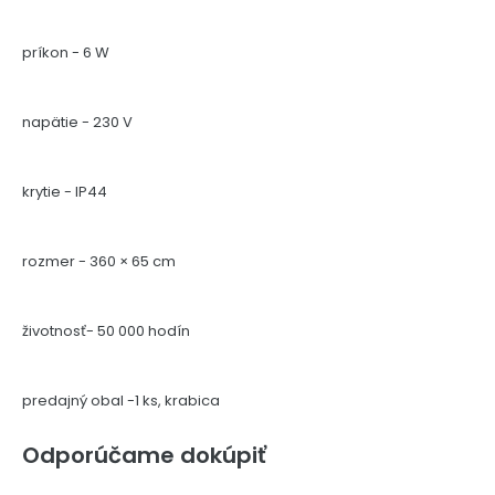
príkon - 6 W
napätie - 230 V
krytie - IP44
rozmer - 360 × 65 cm
životnosť- 50 000 hodín
predajný obal -1 ks, krabica
Odporúčame dokúpiť