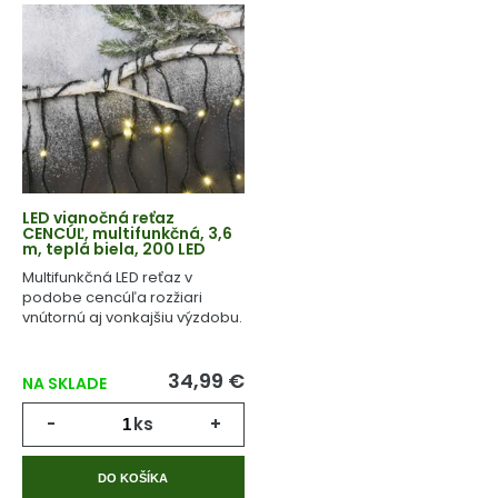
LED vianočná reťaz
CENCÚĽ, multifunkčná, 3,6
m, teplá biela, 200 LED
Multifunkčná LED reťaz v
podobe cencúľa rozžiari
vnútornú aj vonkajšiu výzdobu.
34,99 €
NA SKLADE
-
ks
+
DO KOŠÍKA