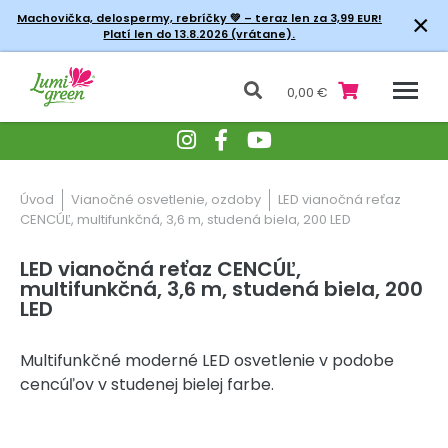
×
Machovička, delospermy, rebríčky
💚 – teraz len za 3,99 EUR!
Platí len do 13.8.2026 (vrátane).
0,00 €
Úvod
Vianočné osvetlenie, ozdoby
LED vianočná reťaz
CENCÚĽ, multifunkčná, 3,6 m, studená biela, 200 LED
LED vianočná reťaz CENCÚĽ,
multifunkčná, 3,6 m, studená biela, 200
LED
Multifunkčné moderné LED osvetlenie v podobe
cencúľov v studenej bielej farbe.