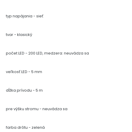
typ napájania - sieť
tvar - klasický
počet LED - 200 LED, medzera: neuvádza sa
veľkosť LED - 5 mm
dĺžka prívodu - 5 m
pre výšku stromu - neuvádza sa
farba drôtu - zelená