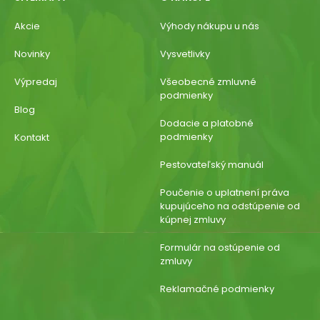
Akcie
Výhody nákupu u nás
Novinky
Vysvetlivky
Výpredaj
Všeobecné zmluvné
podmienky
Blog
Dodacie a platobné
podmienky
Kontakt
Pestovateľský manuál
Poučenie o uplatnení práva
kupujúceho na odstúpenie od
kúpnej zmluvy
Formulár na ostúpenie od
zmluvy
Reklamačné podmienky