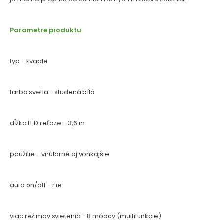
Parametre produktu:
typ - kvaple
farba svetla - studená bílá
dĺžka LED reťaze - 3,6 m
použitie - vnútorné aj vonkajšie
auto on/off - nie
viac režimov svietenia - 8 módov (multifunkcie)