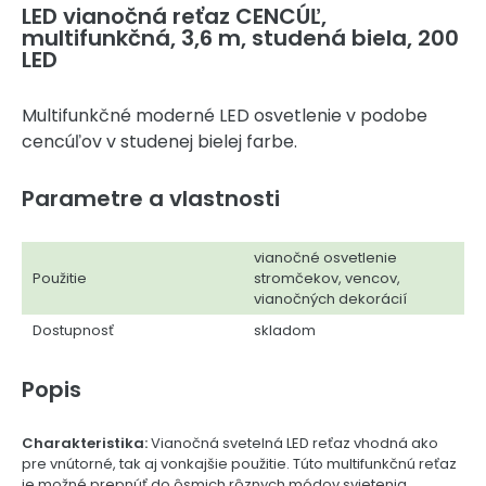
LED vianočná reťaz CENCÚĽ,
multifunkčná, 3,6 m, studená biela, 200
LED
Multifunkčné moderné LED osvetlenie v podobe
cencúľov v studenej bielej farbe.
Parametre a vlastnosti
vianočné osvetlenie
Použitie
stromčekov, vencov,
vianočných dekorácií
Dostupnosť
skladom
Popis
Charakteristika:
Vianočná svetelná LED reťaz vhodná ako
pre vnútorné, tak aj vonkajšie použitie. Túto multifunkčnú reťaz
je možné prepnúť do ôsmich rôznych módov svietenia.