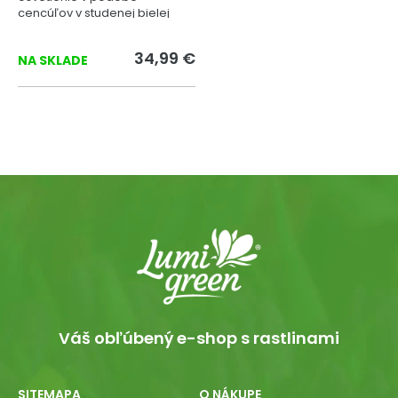
cencúľov v studenej bielej
farbe.
34,99 €
NA SKLADE
Váš obľúbený e-shop s rastlinami
SITEMAPA
O NÁKUPE