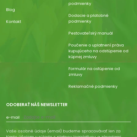
podmienky
Blog
Dodacie a platobné
podmienky
Kontakt
Pestovateľský manuál
Poučenie o uplatnení práva
kupujúceho na odstúpenie od
kúpnej zmluvy
Formulár na ostúpenie od
zmluvy
Reklamačné podmienky
ODOBERAŤ NÁŠ NEWSLETTER
e-mail
Vaše osobné údaje (email) budeme spracovávať len za
týmto účelom v súlade s platnou legislatívou a zásadami