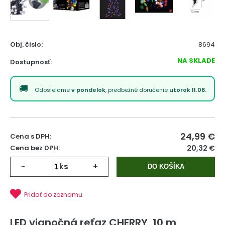
Obj. čislo:
8694
NA SKLADE
Dostupnosť:
Odosielame
v pondelok
, predbežné doručenie
utorok 11.08.
24,99
€
Cena s DPH:
Cena bez DPH:
20,32 €
-
ks
+
DO KOŠÍKA
Pridať do zoznamu
LED vianočná reťaz CHERRY, 10 m,