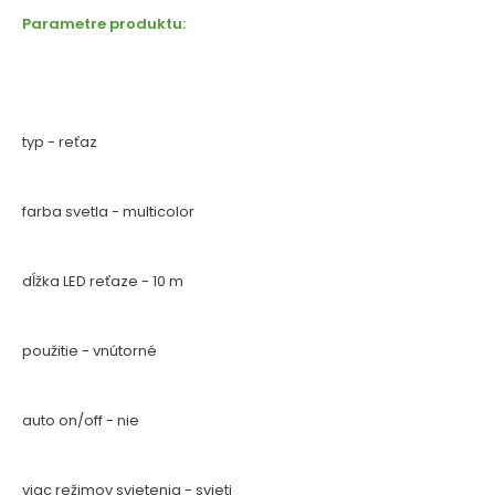
Parametre produktu:
typ - reťaz
farba svetla - multicolor
dĺžka LED reťaze - 10 m
použitie - vnútorné
auto on/off - nie
viac režimov svietenia - svieti