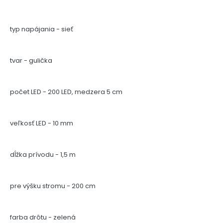
typ napájania - sieť
tvar - gulička
počet LED - 200 LED, medzera 5 cm
veľkosť LED - 10 mm
dĺžka prívodu - 1,5 m
pre výšku stromu - 200 cm
farba drôtu - zelená