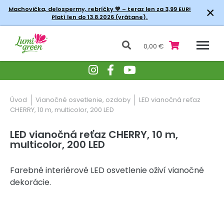
×
Machovička, delospermy, rebríčky
💚 – teraz len za 3,99 EUR!
Platí len do 13.8.2026 (vrátane).
0,00 €
Úvod
Vianočné osvetlenie, ozdoby
LED vianočná reťaz
CHERRY, 10 m, multicolor, 200 LED
LED vianočná reťaz CHERRY, 10 m,
multicolor, 200 LED
Farebné interiérové LED osvetlenie oživí vianočné
dekorácie.