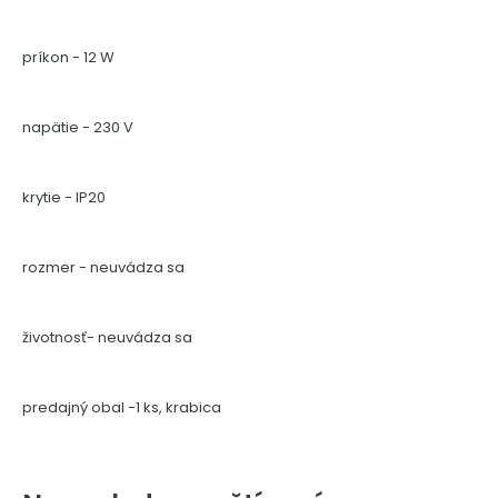
príkon - 12 W
napätie - 230 V
krytie - IP20
rozmer - neuvádza sa
životnosť- neuvádza sa
predajný obal -1 ks, krabica