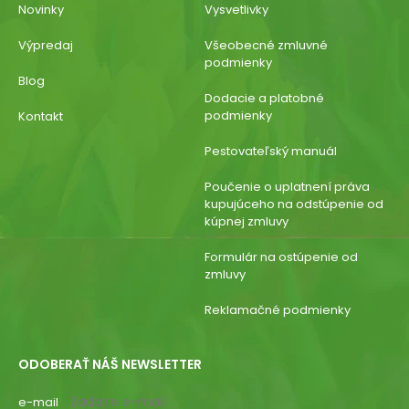
Novinky
Vysvetlivky
Výpredaj
Všeobecné zmluvné
podmienky
Blog
Dodacie a platobné
podmienky
Kontakt
Pestovateľský manuál
Poučenie o uplatnení práva
kupujúceho na odstúpenie od
kúpnej zmluvy
Formulár na ostúpenie od
zmluvy
Reklamačné podmienky
ODOBERAŤ NÁŠ NEWSLETTER
e-mail