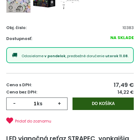
Obj. čislo:
10383
NA SKLADE
Dostupnosť:
Odosielame
v pondelok
, predbežné doručenie
utorok 11.08.
17,49
€
Cena s DPH:
Cena bez DPH:
14,22 €
-
ks
+
DO KOŠÍKA
Pridať do zoznamu
LED vianočná reťaz STRAPEC, vonkajšia,