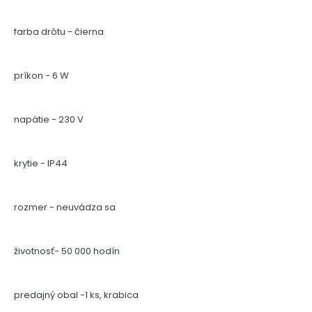
farba drôtu - čierna
príkon - 6 W
napätie - 230 V
krytie - IP44
rozmer - neuvádza sa
životnosť- 50 000 hodín
predajný obal -1 ks, krabica