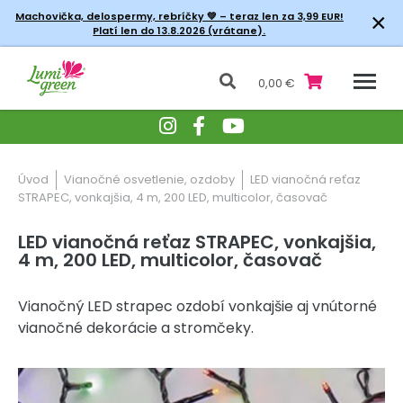
×
Machovička, delospermy, rebríčky
💚 – teraz len za 3,99 EUR!
Platí len do 13.8.2026 (vrátane).
0,00 €
Úvod
Vianočné osvetlenie, ozdoby
LED vianočná reťaz
STRAPEC, vonkajšia, 4 m, 200 LED, multicolor, časovač
LED vianočná reťaz STRAPEC, vonkajšia,
4 m, 200 LED, multicolor, časovač
Vianočný LED strapec ozdobí vonkajšie aj vnútorné
vianočné dekorácie a stromčeky.