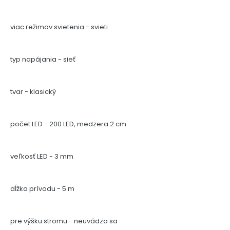
viac režimov svietenia - svieti
typ napájania - sieť
tvar - klasický
počet LED - 200 LED, medzera 2 cm
veľkosť LED - 3 mm
dĺžka prívodu - 5 m
pre výšku stromu - neuvádza sa