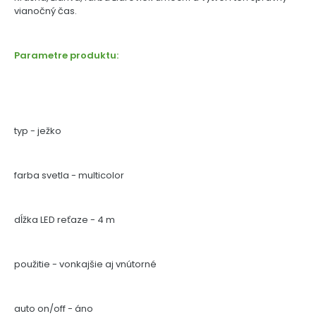
vianočný čas.
Parametre produktu:
typ - ježko
farba svetla - multicolor
dĺžka LED reťaze - 4 m
použitie - vonkajšie aj vnútorné
auto on/off - áno