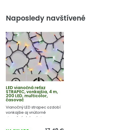
Naposledy navštívené
LED vianočná reťaz
STRAPEC, vonkajšia, 4 m,
200 LED, multicolor,
časovač
Vianočný LED strapec ozdobí
vonkajšie aj vnútorné
vianočné dekorácie a
stromčeky.