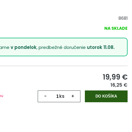
8681
NA SKLADE
lame
v pondelok
, predbežné doručenie
utorok 11.08.
19,99
€
16,25 €
mu
-
ks
+
DO KOŠÍKA