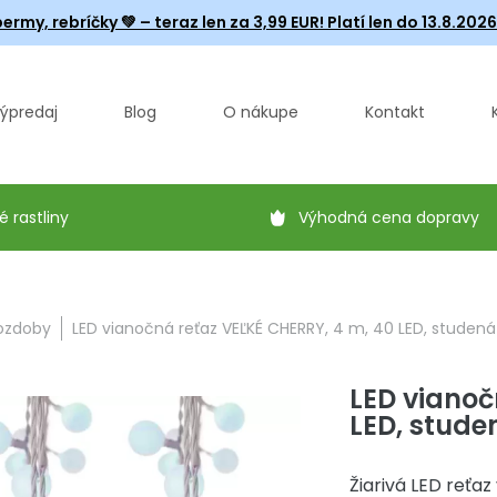
ermy, rebríčky
💚 – teraz len za 3,99 EUR! Platí len do 13.8.202
ýpredaj
Blog
O nákupe
Kontakt
é rastliny
Výhodná cena dopravy
 ozdoby
LED vianočná reťaz VEĽKÉ CHERRY, 4 m, 40 LED, studená
LED vianoč
LED, stude
Žiarivá LED reťaz