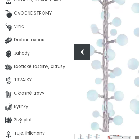
OVOCNÉ STROMY
Vinič
Drobné ovocie
Jahody
Exotické rastliny, citrusy
TRVALKY
Okrasné trávy
Bylinky
Živý plot
Tuje, ihličnany