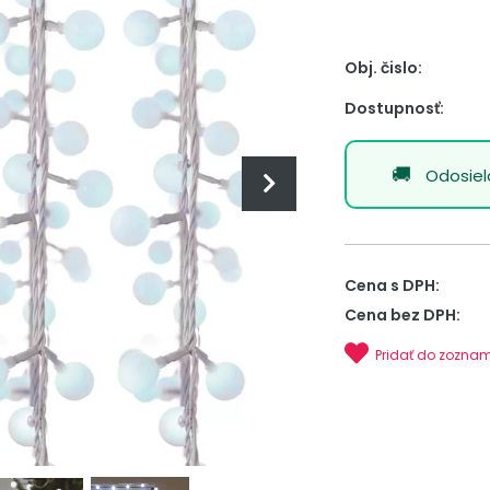
Obj. čislo:
Dostupnosť:
Odosie
Cena s DPH:
Cena bez DPH:
Pridať do zozna