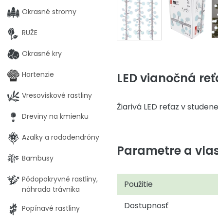
Okrasné stromy
RUŽE
Okrasné kry
Hortenzie
LED vianočná reť
Vresoviskové rastliny
Žiarivá LED reťaz v studenej
Dreviny na kmienku
Azalky a rododendróny
Parametre a vlas
Bambusy
Pôdopokryvné rastliny,
Použitie
náhrada trávnika
Dostupnosť
Popínavé rastliny