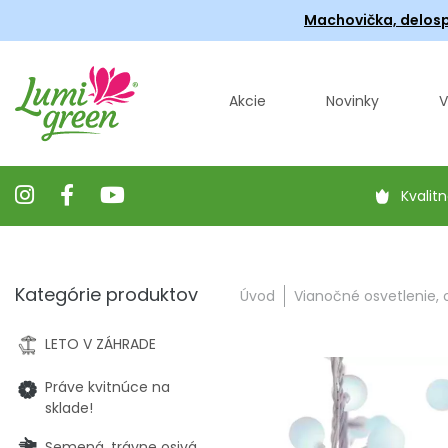
Machovička, delosp
Akcie
Novinky
V
Kvalitn
Kategórie produktov
Úvod
Vianočné osvetlenie,
LETO V ZÁHRADE
Práve kvitnúce na
sklade!
Semená, trávne osivá