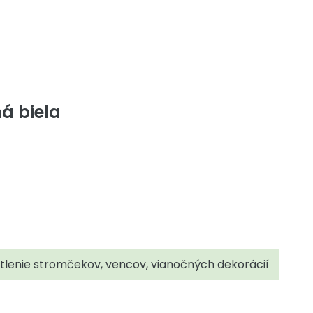
á biela
tlenie stromčekov, vencov, vianočných dekorácií