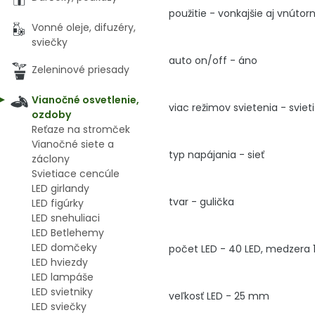
použitie - vonkajšie aj vnútor
Vonné oleje, difuzéry,
sviečky
auto on/off - áno
Zeleninové priesady
Vianočné osvetlenie,
viac režimov svietenia - svieti
ozdoby
Reťaze na stromček
Vianočné siete a
typ napájania - sieť
záclony
Svietiace cencúle
LED girlandy
tvar - gulička
LED figúrky
LED snehuliaci
LED Betlehemy
LED domčeky
počet LED - 40 LED, medzera
LED hviezdy
LED lampáše
LED svietniky
veľkosť LED - 25 mm
LED sviečky