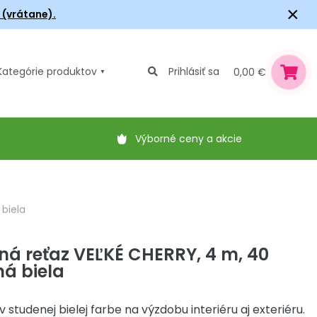
×
6 (vrátane).
Kategórie
produktov
Prihlásiť sa
0,00 €
Výborné ceny a akcie
 biela
ná reťaz VEĽKÉ CHERRY, 4 m, 40
ná biela
 v studenej bielej farbe na výzdobu interiéru aj exteriéru.