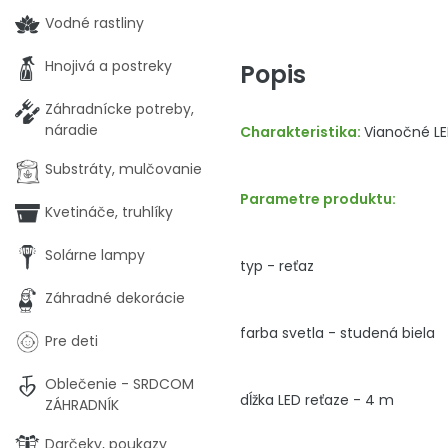
Vodné rastliny
Hnojivá a postreky
Popis
Záhradnícke potreby,
náradie
Charakteristika:
Vianočné LED
Substráty, mulčovanie
Parametre produktu:
Kvetináče, truhlíky
Solárne lampy
typ - reťaz
Záhradné dekorácie
farba svetla - studená biela
Pre deti
Oblečenie - SRDCOM
dĺžka LED reťaze - 4 m
ZÁHRADNÍK
Darčeky, poukazy