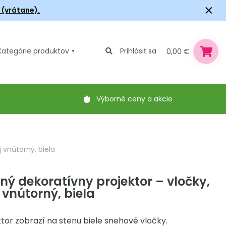
×
6 (vrátane).
Kategórie
produktov
Prihlásiť sa
0,00 €
Výborné ceny a akcie
 vnútorný, biela
ný dekoratívny projektor – vločky,
 vnútorný, biela
tor zobrazí na stenu biele snehové vločky.