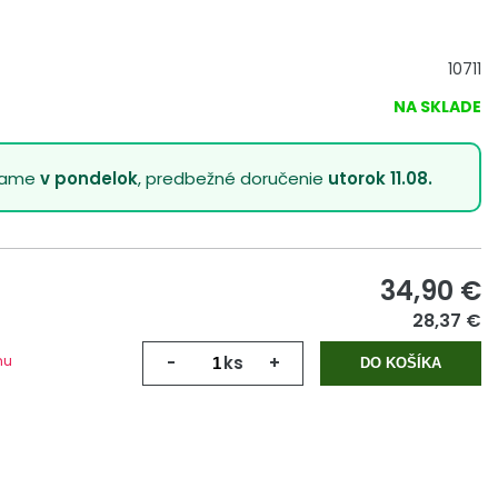
10711
NA SKLADE
lame
v pondelok
, predbežné doručenie
utorok 11.08.
34,90
€
28,37 €
mu
-
ks
+
DO KOŠÍKA