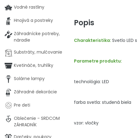
Vodné rastliny
Hnojivá a postreky
Popis
Záhradnícke potreby,
náradie
Charakteristika:
Svetlo LED 
Substráty, mulčovanie
Parametre produktu:
Kvetináče, truhlíky
Solárne lampy
technológia: LED
Záhradné dekorácie
farba svetla: studená biela
Pre deti
Oblečenie - SRDCOM
vzor: vločky
ZÁHRADNÍK
Darčeky, poukazy