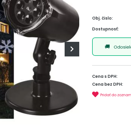
Obj. čislo:
Dostupnosť:
Odosie
Cena s DPH:
Cena bez DPH:
Pridať do zozna