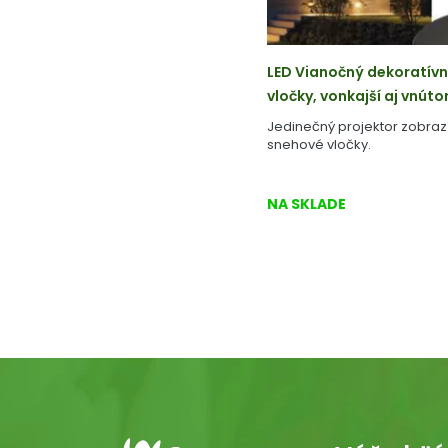
LED Vianočný dekoratívn
vločky, vonkajší aj vnúto
Jedinečný projektor zobrazí
snehové vločky.
NA SKLADE