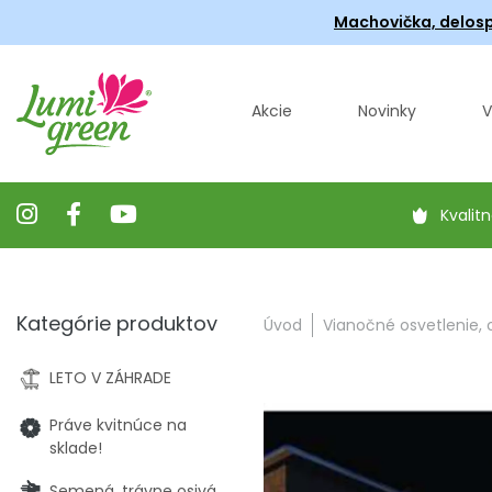
Machovička, delosp
Akcie
Novinky
V
Kvalitn
Kategórie produktov
Úvod
Vianočné osvetlenie,
LETO V ZÁHRADE
Práve kvitnúce na
sklade!
Semená, trávne osivá