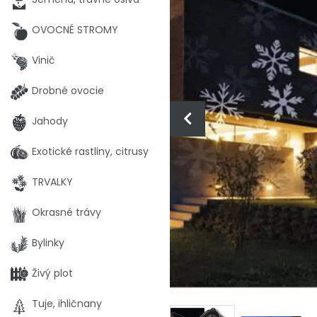
OVOCNÉ STROMY
Vinič
Drobné ovocie
Jahody
Exotické rastliny, citrusy
TRVALKY
Okrasné trávy
Bylinky
Živý plot
Tuje, ihličnany