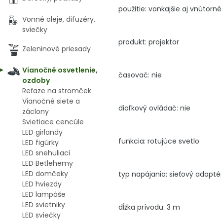
použitie: vonkajšie aj vnútorn
Vonné oleje, difuzéry,
sviečky
produkt: projektor
Zeleninové priesady
Vianočné osvetlenie,
časovač: nie
ozdoby
Reťaze na stromček
Vianočné siete a
diaľkový ovládač: nie
záclony
Svietiace cencúle
LED girlandy
funkcia: rotujúce svetlo
LED figúrky
LED snehuliaci
LED Betlehemy
LED domčeky
typ napájania: sieťový adapté
LED hviezdy
LED lampáše
LED svietniky
dĺžka prívodu: 3 m
LED sviečky