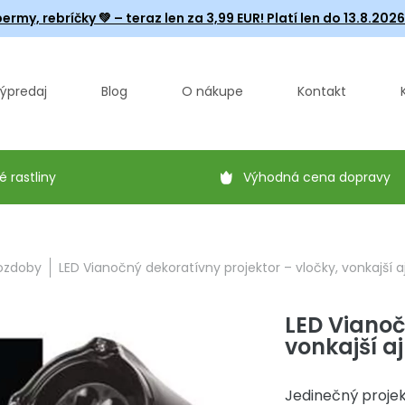
ermy, rebríčky
💚 – teraz len za 3,99 EUR! Platí len do 13.8.202
ýpredaj
Blog
O nákupe
Kontakt
é rastliny
Výhodná cena dopravy
 ozdoby
LED Vianočný dekoratívny projektor – vločky, vonkajší aj
LED Vianoč
vonkajší aj
Jedinečný projek