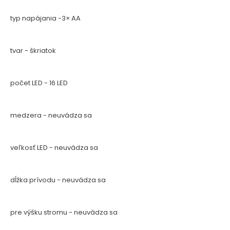
typ napájania -3× AA
tvar - škriatok
počet LED - 16 LED
medzera - neuvádza sa
veľkosť LED - neuvádza sa
dĺžka prívodu - neuvádza sa
pre výšku stromu - neuvádza sa