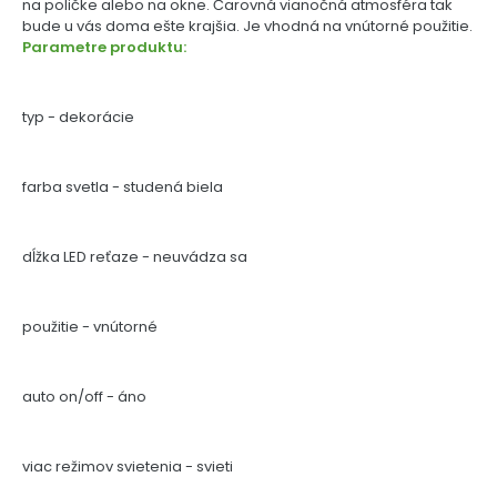
na poličke alebo na okne. Čarovná vianočná atmosféra tak
bude u vás doma ešte krajšia. Je vhodná na vnútorné použitie.
Parametre produktu:
typ - dekorácie
farba svetla - studená biela
dĺžka LED reťaze - neuvádza sa
použitie - vnútorné
auto on/off - áno
viac režimov svietenia - svieti