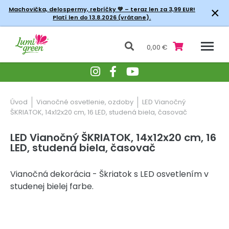
×
Machovička, delospermy, rebríčky
💚 – teraz len za 3,99 EUR!
Platí len do 13.8.2026 (vrátane).
0,00 €
Úvod
Vianočné osvetlenie, ozdoby
LED Vianočný
ŠKRIATOK, 14x12x20 cm, 16 LED, studená biela, časovač
LED Vianočný ŠKRIATOK, 14x12x20 cm, 16
LED, studená biela, časovač
Vianočná dekorácia - Škriatok s LED osvetlením v
studenej bielej farbe.