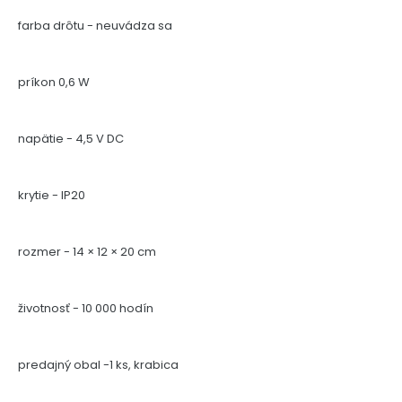
farba drôtu - neuvádza sa
príkon 0,6 W
napätie - 4,5 V DC
krytie - IP20
rozmer - 14 × 12 × 20 cm
životnosť - 10 000 hodín
predajný obal -1 ks, krabica