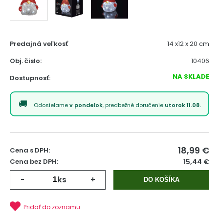
Predajná veľkosť
14 x12 x 20 cm
Obj. čislo:
10406
NA SKLADE
Dostupnosť:
Odosielame
v pondelok
, predbežné doručenie
utorok 11.08.
18,99
€
Cena s DPH:
Cena bez DPH:
15,44 €
-
ks
+
DO KOŠÍKA
Pridať do zoznamu