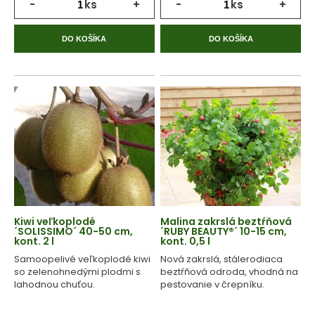
-
ks
+
-
ks
+
DO KOŠÍKA
DO KOŠÍKA
Kiwi veľkoplodé
Malina zakrslá beztŕňová
´SOLISSIMO´ 40-50 cm,
´RUBY BEAUTY®´ 10-15 cm,
kont. 2 l
kont. 0,5 l
Samoopelivé veľkoplodé kiwi
Nová zakrslá, stálerodiaca
so zelenohnedými plodmi s
beztŕňová odroda, vhodná na
lahodnou chuťou.
pestovanie v črepníku.