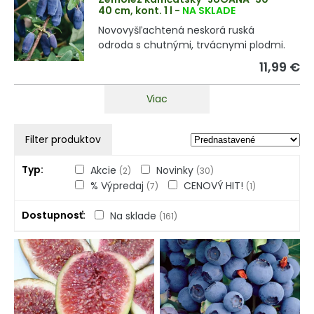
40 cm, kont. 1 l
-
NA SKLADE
Novovyšľachtená neskorá ruská
odroda s chutnými, trvácnymi plodmi.
11,99 €
Viac
Filter produktov
Typ
Akcie
Novinky
(2)
(30)
% Výpredaj
CENOVÝ HIT!
(7)
(1)
Dostupnosť
Na sklade
(161)