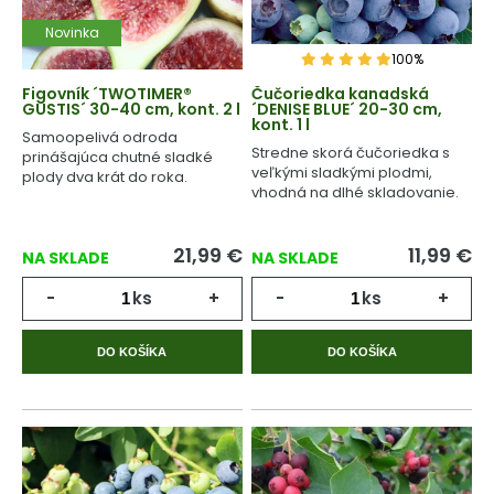
Novinka
100%
Figovník ´TWOTIMER®
Čučoriedka kanadská
GUSTIS´ 30-40 cm, kont. 2 l
´DENISE BLUE´ 20-30 cm,
kont. 1 l
Samoopelivá odroda
Stredne skorá čučoriedka s
prinášajúca chutné sladké
veľkými sladkými plodmi,
plody dva krát do roka.
vhodná na dlhé skladovanie.
21,99
€
11,99
€
NA SKLADE
NA SKLADE
-
ks
+
-
ks
+
DO KOŠÍKA
DO KOŠÍKA