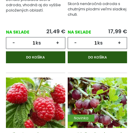
Skorá nenáročná odroda s
odroda, vhodná aj do vyššie
chutnými plodmi veľmi sladkej
položených oblastí.
chuti.
21,49
€
17,99
€
NA SKLADE
NA SKLADE
-
ks
+
-
ks
+
DO KOŠÍKA
DO KOŠÍKA
Novinka