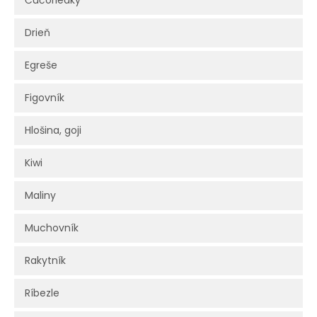
Čučoriedky
Drieň
Egreše
Figovník
Hlošina, goji
Kiwi
Maliny
Muchovník
Rakytník
Ríbezle