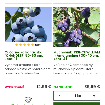
100%
Čučoriedka kanadská
Muchovník ´PRINCE WILLIAM
´CHANDLER´ 50-60 cm,
´ (Amelanchier) 30-40 cm,
kont. 1 l
kont. 4 l
Výborná, stredne skorá
Veľkoplodý, samoopelivý
odroda s extra veľkými plodmi
muchovník s plodmi, ktoré
a vysokou úrodnosťou.
tvarom a chuťou pripomínajú
čučoriedky.
12,99
€
39,99
€
VYPREDANÉ
NA SKLADE
-
ks
+