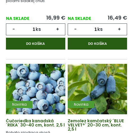
plodmi sladkej chuti.
16,99
€
16,49
€
NA SKLADE
NA SKLADE
-
ks
+
-
ks
+
DO KOŠÍKA
DO KOŠÍKA
Novinka
Novinka
Čučoriedka kanadská
Zemolez kamčatský ´BLUE
´REKA´ 30-40 cm, kont. 2,5 l
VELVET®´ 20-30 cm, kont.
2,5 l
Bohato plodiaca skorá