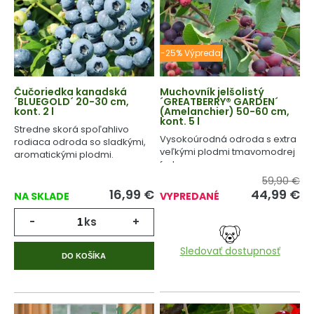
-25% Výpredaj
Čučoriedka kanadská
Muchovník jelšolistý
´BLUEGOLD´ 20-30 cm,
´GREATBERRY® GARDEN´
kont. 2 l
(Amelanchier) 50-60 cm,
kont. 5 l
Stredne skorá spoľahlivo
Vysokoúrodná odroda s extra
rodiaca odroda so sladkými,
veľkými plodmi tmavomodrej
aromatickými plodmi.
farby.
59,90 €
16,99
€
44,99
€
NA SKLADE
VYPREDANÉ
-
ks
+
Sledovať dostupnosť
DO KOŠÍKA