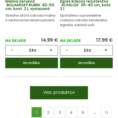
Malina červená
Egreš kríkový rezistentný
´BULHARSKÝ RUBÍN´ 40-50
´ACHILLES´ 30-40 cm, kont.
cm, kont. 2 l, vyviazaná
2 l
Stredne skorá odroda maliny
Spoľahlivo a pravidelne
s rubínovočervenými plodmi.
rodiaca odroda červeného
egreša, odolná voči
múčnatke.
14,99
€
17,99
€
NA SKLADE
NA SKLADE
-
ks
+
-
ks
+
DO KOŠÍKA
DO KOŠÍKA
Viac produktov
…
1
2
3
4
5
>|