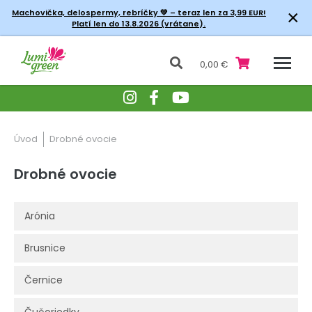
×
Machovička, delospermy, rebríčky
💚 – teraz len za 3,99 EUR!
Platí len do 13.8.2026 (vrátane).
0,00 €
Úvod
Drobné ovocie
Drobné ovocie
Arónia
Brusnice
Černice