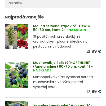
Zemolez
Najpredávanejšie
Malina červená stĺpovitá ´TOWER´
50-60 cm, kont. 2 l
-
NA SKLADE
Stĺpovitá malina so sladkými
aromatickými plodmi, ideálna na
pestovanie v nádobách.
21,99 €
Muchovník jelšolistý ´NORTHLINE´
(Amelanchier) 60-70 cm, kont. 1 l
-
NA SKLADE
Samoopelivá veľmi výnosná odroda
muchovníka s veľkými plodmi
výraznej chuti.
17,99 €
Zemolez kamčatský ´JUGANA´ 30-