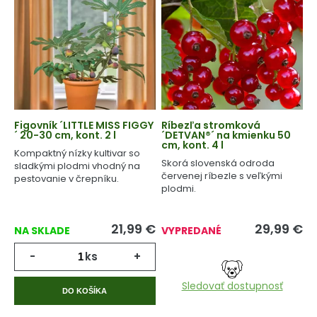
Figovník ´LITTLE MISS FIGGY
Ríbezľa stromková
´ 20-30 cm, kont. 2 l
´DETVAN®´ na kmienku 50
cm, kont. 4 l
Kompaktný nízky kultivar so
Skorá slovenská odroda
sladkými plodmi vhodný na
červenej ríbezle s veľkými
pestovanie v črepníku.
plodmi.
21,99
€
29,99
€
NA SKLADE
VYPREDANÉ
-
ks
+
Sledovať dostupnosť
DO KOŠÍKA