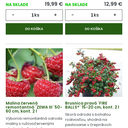
19,99
€
12,99
€
NA SKLADE
NA SKLADE
-
ks
+
-
ks
+
DO KOŠÍKA
DO KOŠÍKA
Malina červená
Brusnica pravá ´FIRE
remontantná ´ZEWA III´ 50-
BALLS®´ 15-20 cm, kont. 2 l
60 cm, kont. 2 l
Skorá odroda s bohatou
Výborná remontantná odroda
rodivosťou, vhodná na
maliny s ružovočervenými
pestovanie v črepníkoch.