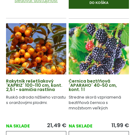
Sledovať dostupnosť
DO KOŠÍKA
Rakytník rešetliakový
Černica beztŕňová
´KAPRIZ´ 100-110 cm, kont.
´APARAHO´ 40-50 cm,
2,5 l - samičia rastlina
kont. 1 l
Ruská odroda nižšieho vzrastu
Stredne skorá vzpriamená
s oranžovými plodmi.
beztŕňová černica s
množstvom veľkých
šťavnatých plodov.
21,49
€
11,99
€
NA SKLADE
NA SKLADE