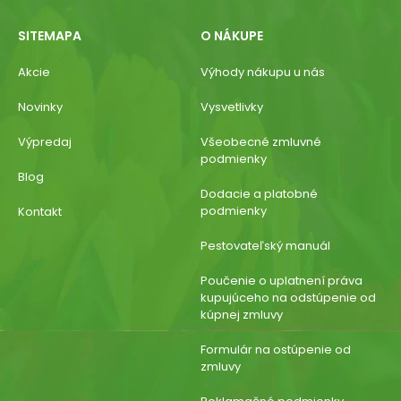
SITEMAPA
O NÁKUPE
Akcie
Výhody nákupu u nás
Novinky
Vysvetlivky
Výpredaj
Všeobecné zmluvné
podmienky
Blog
Dodacie a platobné
podmienky
Kontakt
Pestovateľský manuál
Poučenie o uplatnení práva
kupujúceho na odstúpenie od
kúpnej zmluvy
Formulár na ostúpenie od
zmluvy