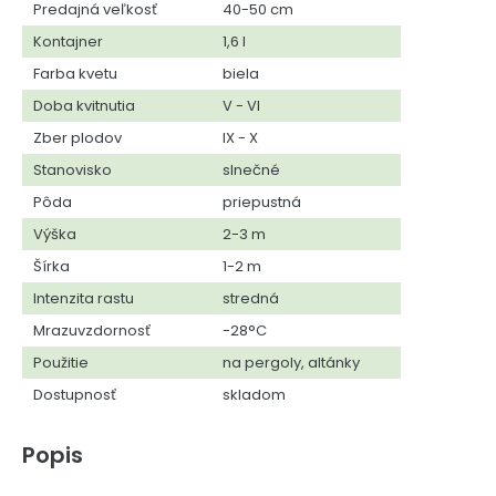
Predajná veľkosť
40-50 cm
Kontajner
1,6 l
Farba kvetu
biela
Doba kvitnutia
V - VI
Zber plodov
IX - X
Stanovisko
slnečné
Pôda
priepustná
Výška
2-3 m
Šírka
1-2 m
Intenzita rastu
stredná
Mrazuvzdornosť
-28°C
Použitie
na pergoly, altánky
Dostupnosť
skladom
Popis