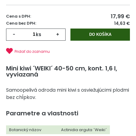
17,99
€
Cena s DPH:
Cena bez DPH:
14,63 €
-
ks
+
DO KOŠÍKA
Pridať do zoznamu
Mini kiwi ´WEIKI´ 40-50 cm, kont. 1,6 l,
vyviazaná
Samoopelivá odroda mini kiwi s osviežujúcimi plodmi
bez chĺpkov.
Parametre a vlastnosti
Botanický názov
Actinidia arguta ´Weiki´