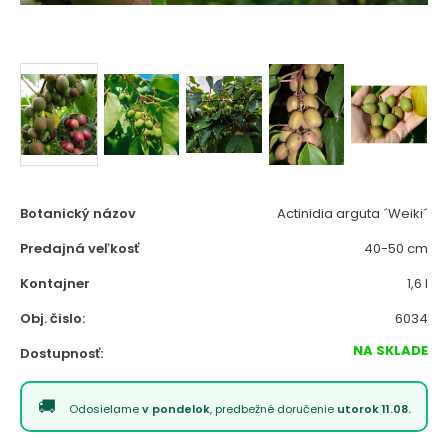
Botanický názov
Actinidia arguta ´Weiki´
Predajná veľkosť
40-50 cm
Kontajner
1,6 l
Obj. čislo:
6034
NA SKLADE
Dostupnosť:
Odosielame
v pondelok
, predbežné doručenie
utorok 11.08.