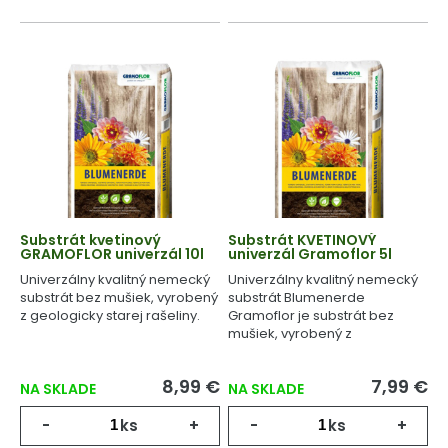
Substrát kvetinový
Substrát KVETINOVÝ
GRAMOFLOR univerzál 10l
univerzál Gramoflor 5l
Univerzálny kvalitný nemecký
Univerzálny kvalitný nemecký
substrát bez mušiek, vyrobený
substrát Blumenerde
z geologicky starej rašeliny.
Gramoflor je substrát bez
mušiek, vyrobený z
geologicky starej rašeliny.
8,99 €
7,99 €
NA SKLADE
NA SKLADE
-
ks
+
-
ks
+