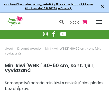
×
Machovička, delospermy, rebríčky
💚 – teraz len za 3,99 EUR!
Platí len do 13.8.2026 (vrátane).
0,00 €
Úvod
Drobné ovocie
Mini kiwi ´WEIKI´ 40-50 cm, kont. 1,6 l,
vyviazaná
Mini kiwi ´WEIKI´ 40-50 cm, kont. 1,6 l,
vyviazaná
Samoopelivá odroda mini kiwi s osviežujúcimi plodmi
bez chĺpkov.