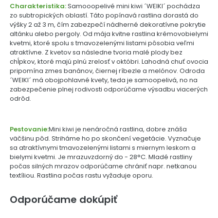
Charakteristika:
Samooopelivé mini kiwi ´WEIKI´ pochádza
zo subtropických oblastí. Táto popínavá rastlina dorastá do
výšky 2 až 3 m, čím zabezpečí nádherné dekoratívne pokrytie
altánku alebo pergoly. Od mája kvitne rastlina krémovobielymi
kvetmi, ktoré spolu s tmavozelenými listami pôsobia veľmi
atraktívne. Z kvetov sa následne tvoria malé plody bez
chĺpkov, ktoré majú plnú zrelosť v októbri. Lahodná chuť ovocia
pripomína zmes banánov, čiernej ríbezle a melónov. Odroda
´WEIKI´ má obojpohlavné kvety, teda je samoopelivá, no na
zabezpečenie plnej rodivosti odporúčame výsadbu viacerých
odrôd.
Pestovanie:
Mini kiwi je nenáročná rastlina, dobre znáša
väčšinu pôd. Striháme ho po skončení vegetácie. Vyznačuje
sa atraktívnymi tmavozelenými listami s miernym leskom a
bielymi kvetmi. Je mrazuvzdorný do - 28°C. Mladé rastliny
počas silných mrazov odporúčame chrániť napr. netkanou
textíliou. Rastlina počas rastu vyžaduje oporu.
Odporúčame dokúpiť