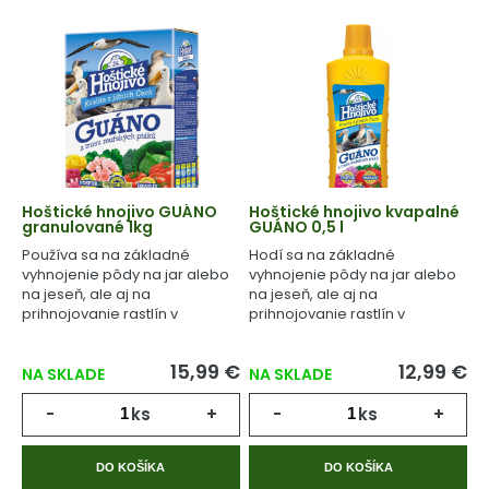
Hoštické hnojivo GUÁNO
Hoštické hnojivo kvapalné
granulované 1kg
GUÁNO 0,5 l
Používa sa na základné
Hodí sa na základné
vyhnojenie pôdy na jar alebo
vyhnojenie pôdy na jar alebo
na jeseň, ale aj na
na jeseň, ale aj na
prihnojovanie rastlín v
prihnojovanie rastlín v
priebehu celého
priebehu celého
vegetačného cyklu.
vegetačného cyklu.
15,99 €
12,99 €
NA SKLADE
NA SKLADE
-
ks
+
-
ks
+
DO KOŠÍKA
DO KOŠÍKA