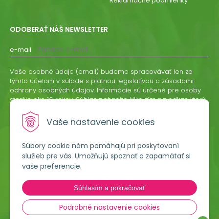
Reklamačné podmienky
ODOBERAŤ NÁŠ NEWSLETTER
e-mail
Vaše osobné údaje (email) budeme spracovávať len za
týmto účelom v súlade s platnou legislatívou a zásadami
ochrany osobných údajov. Informácie sú určené pre osoby
staršie ako 16 rokov. Súhlas potvrdíte kliknutím na odkaz, ktorý
vám pošleme na váš email. Súhlas môžete kedykoľvek
odvolať písomne, emailom alebo kliknutím na odkaz z
Vaše nastavenie cookies
ktoréhokoľvek informačného emailu.
Súbory cookie nám pomáhajú pri poskytovaní
ODOBERAŤ
služieb pre vás. Umožňujú spoznať a zapamätať si
vaše preferencie.
Lumigreen, s.r.o.
Súhlasím a pokračovať
Hradská 535
966 54 Tekovské Nemce
Podrobné nastavenie cookies