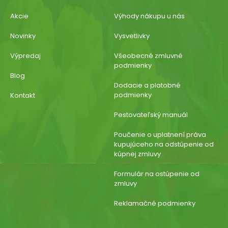
Akcie
Výhody nákupu u nás
Novinky
Vysvetlivky
Výpredaj
Všeobecné zmluvné
podmienky
Blog
Dodacie a platobné
podmienky
Kontakt
Pestovateľský manuál
Poučenie o uplatnení práva
kupujúceho na odstúpenie od
kúpnej zmluvy
Formulár na ostúpenie od
zmluvy
Reklamačné podmienky