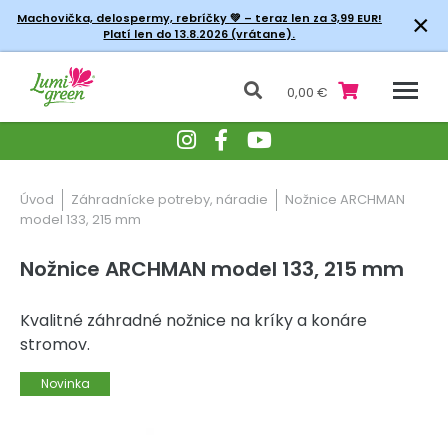
×
Machovička, delospermy, rebríčky
💚 – teraz len za 3,99 EUR!
Platí len do 13.8.2026 (vrátane).
0,00 €
Úvod
Záhradnícke potreby, náradie
Nožnice ARCHMAN
model 133, 215 mm
Nožnice ARCHMAN model 133, 215 mm
Kvalitné záhradné nožnice na kríky a konáre
stromov.
Novinka