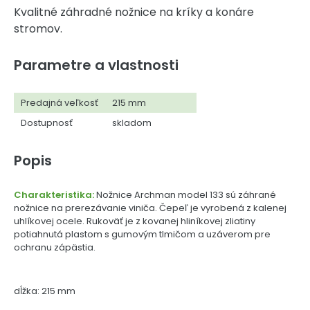
Kvalitné záhradné nožnice na kríky a konáre
stromov.
Parametre a vlastnosti
Predajná veľkosť
215 mm
Dostupnosť
skladom
Popis
Charakteristika:
Nožnice Archman model 133 sú záhrané
nožnice na prerezávanie viniča. Čepeľ je vyrobená z kalenej
uhlíkovej ocele. Rukoväť je z kovanej hliníkovej zliatiny
potiahnutá plastom s gumovým tlmičom a uzáverom pre
ochranu zápästia.
dĺžka: 215 mm